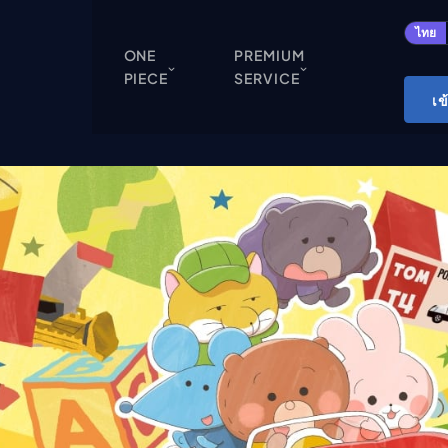
ปิด
ไทย
ONE
PREMIUM
PIECE
SERVICE
ONE PIECE
เข
Cardgame
Cardlist
Collection
Deck Builder
My-Collection
Deck Library
Deck Share
PREMIUM SERVICE
ทีวีออนไลน์
แนะนำรายการทีวี