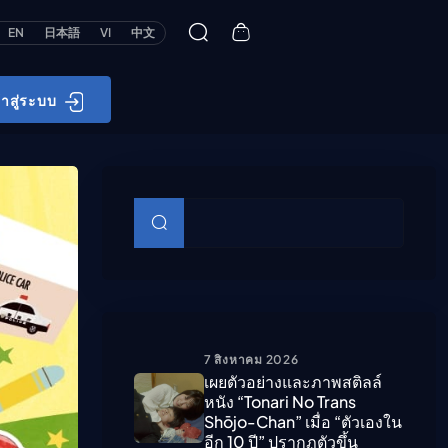
EN
日本語
VI
中文
้าสู่ระบบ
บทความย่อย
ค้นหา
7 สิงหาคม 2026
เผยตัวอย่างและภาพสติลล์
หนัง “Tonari No Trans
Shōjo-Chan” เมื่อ “ตัวเองใน
อีก 10 ปี” ปรากฏตัวขึ้น