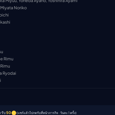
ta Miyuu, Yoneda Ayano, Yoshihira Ayami
Miyata Noriko
oichi
akashi
su
se Rimu
 Rimu
a Ryodai
i
 รับ
50
(แชร์แล้วไปกดรับที่หน้าภารกิจ · วันละ 1 ครั้ง)