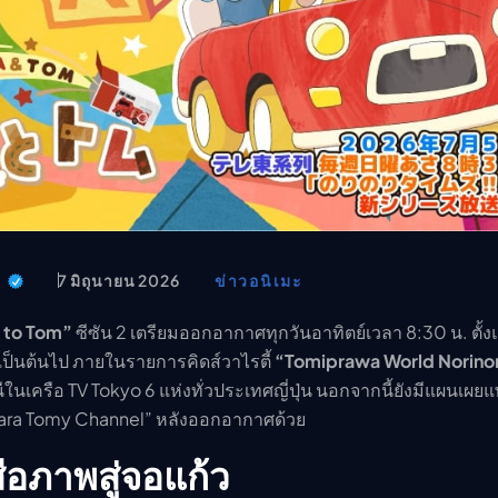
อนิเมะ
ตารางออกอากาศอนิเมะ (ค
ตารางออกอากาศอนิเมะ
t
7 มิถุนายน 2026
ข่าวอนิเมะ
 to Tom”
ซีซัน 2 เตรียมออกอากาศทุกวันอาทิตย์เวลา 8:30 น. ตั้งแต
เป็นต้นไป ภายในรายการคิดส์วาไรตี้
“Tomiprawa World Norinor
นเครือ TV Tokyo 6 แห่งทั่วประเทศญี่ปุ่น นอกจากนี้ยังมีแผนเผย
kara Tomy Channel” หลังออกอากาศด้วย
ือภาพสู่จอแก้ว