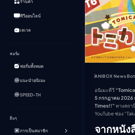
ร้านค้า
ทีวีออนไลน์
เลเวล
ฟอรั่ม
ฟอรั่มทั้งหมด
ANIBOX News Bo
แนะนำอนิเมะ
อนิเมะทีวี
“Tomica
SPEED-TH
5 กรกฎาคม 2026
Times!!”
ทางสถานีใ
YouTube ช่อง “Ta
อื่นๆ
จากหนังส
การเป็นสมาชิก