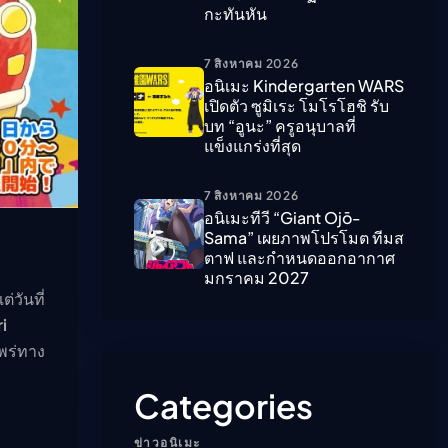
กะทันหัน
ืนนี้)
7 สิงหาคม 2026
อนิเมะ Kindergarten WARS
เปิดตัว ซูมิเระ โมโรโฮชิ รับ
บท “อูนะ” ครูอนุบาลที่
แข็งแกร่งที่สุด
7 สิงหาคม 2026
อนิเมะทีวี “Giant Ojō-
Sama” เผยภาพโปรโมต ทีมส
ตาฟ และกำหนดออกอากาศ
มกราคม 2027
่วันที่
i
แพร่ทาง
Categories
ข่าวอนิเมะ