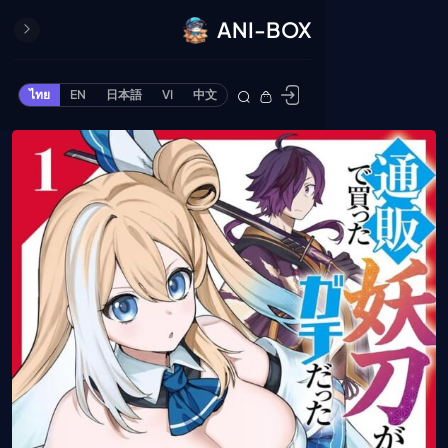
ANI-BOX
ปิด
ONE PIECE
ไทย
EN
日本語
VI
中文
ข้ามไปยังเนื้อหา
Cardgame
Cardlist
Collection
Deck Builder
My-Collection
Deck Library
Deck Share
PREMIUM SERVICE
ทีวีออนไลน์
แนะนำรายการทีวี
อนิเมะ
ตารางออกอากาศอนิ