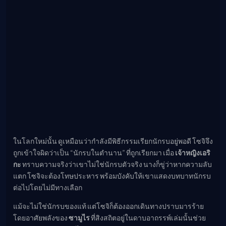
ในโลกใหม่นั้น ดูเหมือนว่ากำลังมีพิธีกรรมเรียกนักรบอยู่พอดี โซจิจึง
ถูกเข้าใจผิดว่าเป็น “นักรบในตำนาน” ที่ถูกเรียกมา เมื่อ
เจ้าหญิงเอริ
กะ
ทราบความจริงว่าเขาไม่ใช่นักรบตัวจริง นางก็ขู่ว่าหากความลับ
แตก โซจิจะต้องโทษประหาร พร้อมบังคับให้เขาแสดงบทบาทนักรบ
ต่อไปโดยไม่มีทางเลือก
แม้จะไม่ใช่นักรบของแท้ แต่โซจิก็ต้องออกเดินทางปราบมารร้าย
โดยอาศัยพลังของ
ซามูไร
ที่สิงสถิตอยู่ในดาบอาถรรพ์เล่มนั้นช่วย