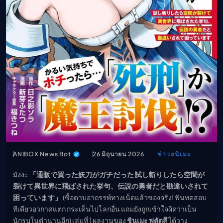
เมะ (คืนนี้)
ตารางออกอากาศอนิ
เมะ
ANIBOX News Bot
26 มิถุนายน 2026
ข่าวอนิเมะ
มังงะ
「通販で買った妖刀がガチだった 試し斬りしたら空間が
裂けて異世界に飛ばされた挙句、伝説の勇者だと勘違いされて
困っています」
(ซื้อดาบอาถรรพ์ทางเน็ตแล้วของจริง! ฟันทดสอบ
ทีเดียวอวกาศแตก กระเด็นไปโลกอื่น แถมยังถูกเข้าใจผิดว่าเป็น
นักรบในตำนานอีก) เล่มที่ 1 ผลงานของ
ชินเมะ ฟุตัตสึ
ได้วาง