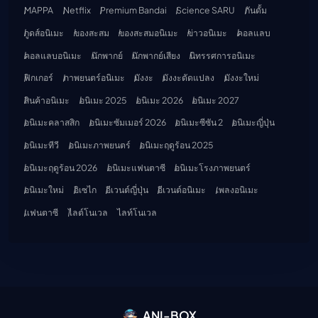
MAPPA
Netflix
Premium Bandai
Science SARU
กันดั้ม
กูดส์อนิเมะ
ของสะสม
ของสะสมอนิเมะ
ข่าวอนิเมะ
คอลแลบ
คอลแลบอนิเมะ
นักพากย์
นักพากย์เสียง
นิทรรศการอนิเมะ
ฟิกเกอร์
ภาพยนตร์อนิเมะ
มังงะ
มังงะดัดแปลง
มังงะใหม่
สินค้าอนิเมะ
อนิเมะ 2025
อนิเมะ 2026
อนิเมะ 2027
อนิเมะคลาสสิก
อนิเมะซัมเมอร์ 2026
อนิเมะซีซัน 2
อนิเมะญี่ปุ่น
อนิเมะทีวี
อนิเมะภาพยนตร์
อนิเมะฤดูร้อน 2025
อนิเมะฤดูร้อน 2026
อนิเมะแฟนตาซี
อนิเมะโรงภาพยนตร์
อนิเมะใหม่
อิเซไก
อีเวนต์ญี่ปุ่น
อีเวนต์อนิเมะ
เพลงอนิเมะ
แฟนตาซี
ไลต์โนเวล
ไลท์โนเวล
ANI-BOX