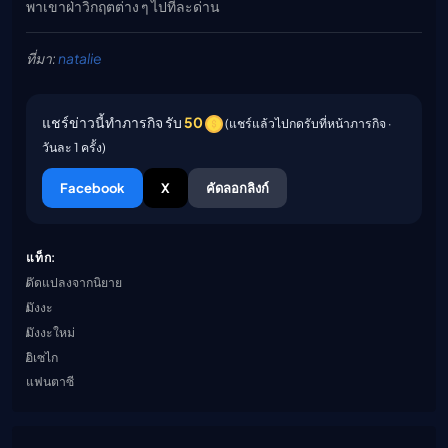
พาเขาฝ่าวิกฤตต่าง ๆ ไปทีละด่าน
ที่มา:
natalie
แชร์ข่าวนี้ทำภารกิจ รับ
50
(แชร์แล้วไปกดรับที่หน้าภารกิจ ·
วันละ 1 ครั้ง)
Facebook
X
คัดลอกลิงก์
แท็ก:
ดัดแปลงจากนิยาย
มังงะ
มังงะใหม่
อิเซไก
แฟนตาซี