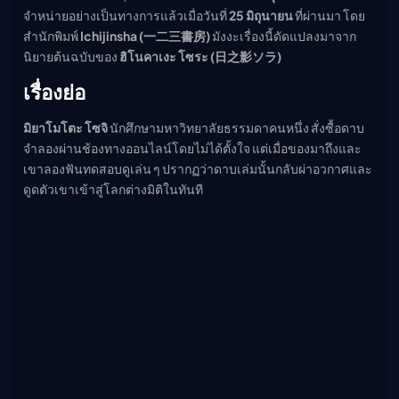
จำหน่ายอย่างเป็นทางการแล้วเมื่อวันที่
25 มิถุนายน
ที่ผ่านมา โดย
สำนักพิมพ์
Ichijinsha (一二三書房)
มังงะเรื่องนี้ดัดแปลงมาจาก
นิยายต้นฉบับของ
ฮิโนคาเงะ โซระ (日之影ソラ)
เรื่องย่อ
มิยาโมโตะ โซจิ
นักศึกษามหาวิทยาลัยธรรมดาคนหนึ่ง สั่งซื้อดาบ
จำลองผ่านช้องทางออนไลน์โดยไม่ได้ตั้งใจ แต่เมื่อของมาถึงและ
เขาลองฟันทดสอบดูเล่น ๆ ปรากฏว่าดาบเล่มนั้นกลับผ่าอวกาศและ
ดูดตัวเขาเข้าสู่โลกต่างมิติในทันที