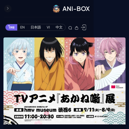
ANI-BOX
ปิด
ONE PIECE
ไทย
EN
日本語
VI
中文
ข้ามไปยังเนื้อหา
Cardgame
Cardlist
Collection
Deck Builder
My-Collection
Deck Library
Deck Share
PREMIUM SERVICE
ทีวีออนไลน์
แนะนำรายการทีวี
อนิเมะ
ตารางออกอากาศอนิ