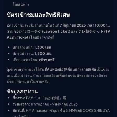
โดยเฉพาะ
บัตรเข้าชมและสิทธิพิเศษ
บัตรเข้าชมจะเริ่มจำหน่ายในวันที่
7 มิถุนายน 2025 เวลา 10:00 น.
ผ่านช่องทาง
ローチケ (Lawson Ticket)
และ
テレ朝チケット (TV
Asahi Ticket)
โดยมีราคาดังนี้
บัตรล่วงหน้า:
1,300 เยน
บัตรหน้างาน:
1,500 เยน
เด็กก่อนวัยเรียน:
เข้าชมฟรี
ผู้เข้าชมทุกท่านจะได้รับ
ที่คั่นหนังสือ (ที่คั่นหน้า) ลายพิเศษ
เป็นของ
แถมเมื่อเข้างาน ส่วนรายละเอียดเพิ่มเติมของนิทรรศการจะมีการ
ประกาศตามมาในภายหลัง
ข้อมูลสรุปงาน
ชื่องาน:
TVアニメ「あかね噺」展
ระยะเวลา:
11 กรกฎาคม – 9 สิงหาคม 2026
สถานที่:
HMV museum ชิบูย่า ชั้น 6, HMV&BOOKS SHIBUYA
กรุงโตเกียว