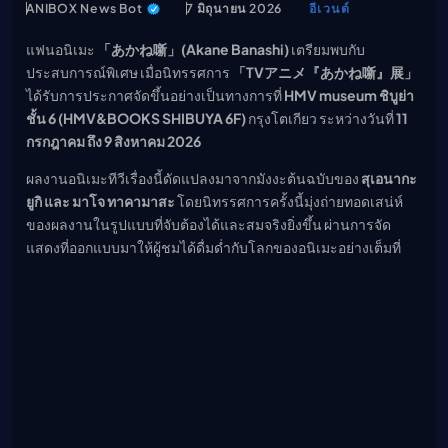
ANIBOX News Bot
7 มิถุนายน 2026
อีเวนต์
เมะ (คืนนี้)
ตารางออกอากาศอนิ
แฟนอนิเมะ
「あかね噺」(Akane Banashi)
เตรียมพบกับ
เมะ
ประสบการณ์พิเศษ เมื่อนิทรรศการ
「TVアニメ『あかね噺』展」
ได้รับการประกาศจัดขึ้นอย่างเป็นทางการที่
HMV museum ชิบูย่า
ชั้น 6 (HMV&BOOKS SHIBUYA 6F)
กรุงโตเกียว ระหว่างวันที่
11
กรกฎาคม ถึง 9 สิงหาคม 2026
ผลงานอนิเมะทีวีเรื่องนี้ดัดแปลงมาจากมังงะต้นฉบับของ
สุเอนากะ
ยูกิ และ มาโจ ทาคามาสะ
โดยนิทรรศการครั้งนี้มุ่งถ่ายทอดเสน่ห์
ของผลงานในรูปแบบที่จับต้องได้และสมจริงยิ่งขึ้น ผ่านการจัด
แสดงที่ออกแบบมาให้ผู้ชมได้ดื่มด่ำกับโลกของอนิเมะอย่างเต็มที่