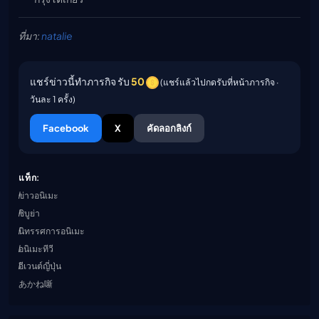
ที่มา:
natalie
แชร์ข่าวนี้ทำภารกิจ รับ
50
(แชร์แล้วไปกดรับที่หน้าภารกิจ ·
วันละ 1 ครั้ง)
Facebook
X
คัดลอกลิงก์
แท็ก:
ข่าวอนิเมะ
ชิบูย่า
นิทรรศการอนิเมะ
อนิเมะทีวี
อีเวนต์ญี่ปุ่น
あかね噺