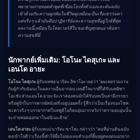
พยายามถ่ายทอดคำพูดที่เชื่อมโยงทั้งตัวเองและต้นฉบับ
เข้าด้วยกัน ความผูกพันในชีวิตดูเหมือนเป็นเรื่องธรรมดา
แต่จริง ๆ แล้วมันคือปาฏิหาริย์และความสุขที่อยู่ใกล้ที่สุด
ผลงานนี้เหมือนใบโคลเวอร์สี่ใบ ขอเชิญทุกคนมาค้นหา
ความสุขที่นี่
นักพากย์เพิ่มเติม: โอโนะ ไดสุเกะ และ
เอนโด อายะ
โอโนะ ไดสุเกะ
ผู้รับบทพ่อ นาริตะ อิซาโอะ เผยว่า “ผมเคยร่วมงาน
กับผู้กำกับนัมบะในผลงานอื่นมาก่อน เลยดีใจมากที่ได้รับบทอิซา
โอะซัง ส่วนเอนโด อายะจัง เราสองคนมักได้รับบทเป็นสามีภรรยา
หรือคู่รักในการพากย์หนังฝรั่งอยู่บ่อยครั้ง รู้สึกว่าเป็นเรื่องของโชค
ชะตาจริง ๆ บรรยากาศในสตูดิโอก็อบอุ่นมาก หวังว่าความอบอุ่นนั้น
จะถ่ายทอดออกมาในอนิเมะด้วย”
เอนโด อายะ
ผู้รับบทแม่ นาริตะ ซาโฮะ กล่าวว่า “คนที่อ่านต้นฉบับ
คงเข้าใจดีว่าเรื่องนี้ทำให้ยิ้มไม่หุบเลย ตัวเองก็ยิ้มอยู่ตลอดนอกจาก