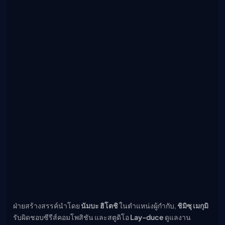
ฝ่ายสร้างสรรค์นำโดย
นัมบะ ฮิโตชิ
ในตำแหน่งผู้กำกับ,
ชิมิซุ เมกุมิ
รับผิดชอบซีรีส์คอมโพสิชัน และสตูดิโอ
Lay-duce
ดูแลงาน