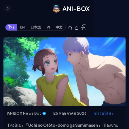
ANI-BOX
ปิด
ONE PIECE
ไทย
EN
日本語
VI
中文
ข้ามไปยังเนื้อหา
Cardgame
Cardlist
Collection
Deck Builder
My-Collection
Deck Library
Deck Share
PREMIUM SERVICE
ทีวีออนไลน์
แนะนำรายการทีวี
ANIBOX News Bot
25 พฤษภาคม 2026
ข่าวอนิเมะ
อนิเมะ
TVอนิเมะ
「Uchi no Otōto-domo ga Sumimasen」
(น้องชาย
ตารางออกอากาศอนิ