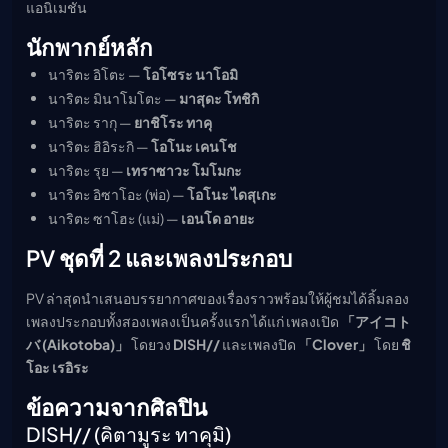
แอนิเมชัน
นักพากย์หลัก
นาริตะ อิโตะ —
โอโซระ นาโอมิ
นาริตะ มินาโมโตะ —
มาสุดะ โทชิกิ
นาริตะ รากุ —
ยาชิโระ ทาคุ
นาริตะ ฮิอิระกิ —
โอโนะ เคนโช
นาริตะ รุย —
เทราซาวะ โมโมกะ
นาริตะ อิซาโอะ (พ่อ) —
โอโนะ ไดสุเกะ
นาริตะ ซาโฮะ (แม่) —
เอนโด อายะ
PV ชุดที่ 2 และเพลงประกอบ
PV ล่าสุดนำเสนอบรรยากาศของเรื่องราวพร้อมให้ผู้ชมได้ลิ้มลอง
เพลงประกอบทั้งสองเพลงเป็นครั้งแรก ได้แก่ เพลงเปิด
「アイコト
バ (Aikotoba)」
โดยวง
DISH//
และเพลงปิด
「Clover」
โดย
ชิ
โอะ เรอิระ
ข้อความจากศิลปิน
DISH// (คิตามูระ ทาคุมิ)