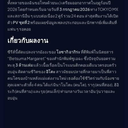
ทั้งหลายของฉันขอโทษด้วยนะ) เตรียมออกอากาศในฤดูร้อนปี
เมะ (คืนนี้)
2026 โดยกำหนดเริ่มฉายวันที่
3 กรกฎาคม 2026
ทาง TOKYO MX
ตารางออกอากาศอนิ
เมะ
และสถานีอื่น ๆ แบบต่อเนื่อง 2 คูร์ รวม 24 ตอน ล่าสุดทีมงานได้เปิด
ตัว
PV ชุดที่ 2
พร้อมเผยข้อมูลเพลงประกอบและนักพากย์เพิ่มเติมที่
แฟน ๆ รอคอย
เกี่ยวกับผลงาน
ซีรีส์นี้ดัดแปลงจากมังงะของ
โอซากิ อากิระ
ที่ตีพิมพ์ในนิตยสาร
“Betsuma Margaret” ของสำนักพิมพ์ชูเอฉะ ซึ่งปัจจุบันยอดรวม
ทะลุ
3 ล้านเล่ม
แล้ว เนื้อเรื่องเป็นโรแมนติกคอเมดีแนวครอบครัว
อบอุ่น ติดตามชีวิตของ
อิโตะ
สาวมัธยมปลายที่กลายมาเป็นพี่สาว
คนโตของบ้านหลังแม่แต่งงานใหม่ เธอต้องใช้ชีวิตร่วมกับน้องชาย
สุดเฉพาะตัวทั้ง 4 คน ได้แก่ มินาโมโตะ (คนโต), รากุ (คนที่สอง), ฮิอิ
ระกิ (คนที่สาม) และรุย (คนเล็ก) ท่ามกลางวันเวลาอันวุ่นวายและ
อบอุ่น