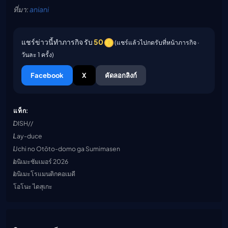
ที่มา:
aniani
แชร์ข่าวนี้ทำภารกิจ รับ
50
(แชร์แล้วไปกดรับที่หน้าภารกิจ ·
วันละ 1 ครั้ง)
Facebook
X
คัดลอกลิงก์
แท็ก:
DISH//
Lay-duce
Uchi no Otōto-domo ga Sumimasen
อนิเมะซัมเมอร์ 2026
อนิเมะโรแมนติกคอเมดี
โอโนะ ไดสุเกะ