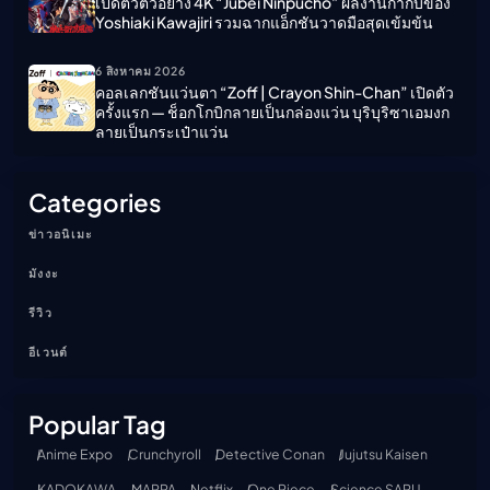
เปิดตัวตัวอย่าง 4K “Jūbei Ninpūchō” ผลงานกำกับของ
Yoshiaki Kawajiri รวมฉากแอ็กชันวาดมือสุดเข้มข้น
6 สิงหาคม 2026
คอลเลกชันแว่นตา “Zoff | Crayon Shin-Chan” เปิดตัว
ครั้งแรก — ช็อกโกบิกลายเป็นกล่องแว่น บุริบุริซาเอมงก
ลายเป็นกระเป๋าแว่น
Categories
ข่าวอนิเมะ
มังงะ
รีวิว
อีเวนต์
Popular Tag
Anime Expo
Crunchyroll
Detective Conan
Jujutsu Kaisen
KADOKAWA
MAPPA
Netflix
One Piece
Science SARU