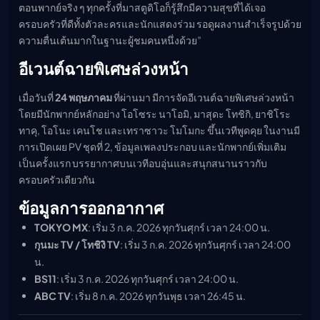
ตอนพากย์จริง ๆ ทุกครั้งที่มาสตูดิโอก็รู้สึกมีความสุขที่ได้เจอ
ครอบครัวที่ดีทั้งตัวละครและนักแสดงร่วม รอดูผลงานสำเร็จรูปด้วย
ความตื่นเต้นมากในฐานะผู้ชมคนหนึ่งด้วย”
อีเวนต์ฉายพิเศษล่วงหน้า
เมื่อวันที่
24 พฤษภาคม
ที่ผ่านมา มีการจัดอีเวนต์ฉายพิเศษล่วงหน้า
โดยมีนักพากย์หลักอย่าง โอโซระ นาโอมิ, มาสุดะ โทชิกิ, ยาชิโระ
ทาคุ, โอโนะ เคนโช และเทราซาวะ โมโมกะ ขึ้นเวทีพูดคุย ในงานมี
การเปิดเผย PV ชุดที่ 2, ข้อมูลเพลงประกอบ และนักพากย์เพิ่มเติม
เป็นครั้งแรก บรรยากาศบนเวทีอบอุ่นและสนุกสนานราวกับ
ครอบครัวเดียวกัน
ข้อมูลการออกอากาศ
TOKYO MX
: เริ่ม 3 ก.ค. 2026 ทุกวันศุกร์ เวลา 24:00 น.
กุนมะ TV / โทชิงิ TV
: เริ่ม 3 ก.ค. 2026 ทุกวันศุกร์ เวลา 24:00
น.
BS11
: เริ่ม 3 ก.ค. 2026 ทุกวันศุกร์ เวลา 24:00 น.
ABC TV
: เริ่ม 8 ก.ค. 2026 ทุกวันพุธ เวลา 26:45 น.