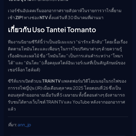
เวอร์ชันอัปเดตเริ่มออกอากาศรายสัปดาห์ในรายการวาไรตี้ยาม
เช้า
ZIP!
ทางช่อง
NTV
ตั้งแต่วันที่ 30 มีนาคมที่ผ่านมา
เกี่ยวกับ Uso Tantei Tomanto
ทีมงานนิยามซีรีส์นี้ว่าเป็นอนิเมะแนว “น่ารัก x ลึกลับ” โดยเนื้อเรื่อง
ติดตามโทมันโตะและเพื่อนๆ ในการไขปริศนาต่างๆ ด้วยความรู้
เรื่องผักและผลไม้ ชื่อ “โทมันโตะ” เป็นการเล่นคำระหว่าง “โทมา
โต้” และ “มันโตะ” (เสื้อคลุมสไตล์อินเวอร์เนสที่เป็นสัญลักษณ์ของ
เชอร์ล็อก โฮล์มส์)
ซีรีส์แรกเปิดตัวบน
TRAIN TV
แพลตฟอร์มวิดีโอบนจอในรถไฟของ
การรถไฟญี่ปุ่น (JR) เมื่อเดือนตุลาคม 2025 โดยตอนที่ 26 ซึ่งเป็น
ตอนสุดท้ายออกฉายเมื่อวันที่ 5 เมษายน ทั้งนี้ตอนต่างๆ ยังสามารถ
รับชมได้ทางเว็บไซต์ TRAIN TV และ YouTube หลังจากออกอากาศ
แล้ว
ที่มา:
ann_jp