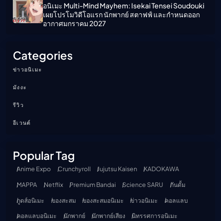
อนิเมะ Multi-Mind Mayhem: Isekai Tensei Soudouki
เผยโปรโมวิดีโอแรก นักพากย์ สตาฟฟ์ และกำหนดออก
อากาศมกราคม 2027
Categories
ข่าวอนิเมะ
มังงะ
รีวิว
อีเวนต์
Popular Tag
Anime Expo
Crunchyroll
Jujutsu Kaisen
KADOKAWA
MAPPA
Netflix
Premium Bandai
Science SARU
กันดั้ม
กูดส์อนิเมะ
ของสะสม
ของสะสมอนิเมะ
ข่าวอนิเมะ
คอลแลบ
คอลแลบอนิเมะ
นักพากย์
นักพากย์เสียง
นิทรรศการอนิเมะ