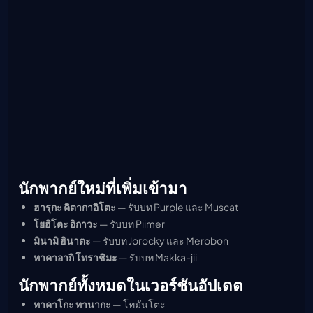
นักพากย์ใหม่ที่เพิ่มเข้ามา
ฮารุกะ คิตากาอิโตะ
— รับบท Purple และ Muscat
โยฮิโตะ อิกาวะ
— รับบท Piimer
มินามิ ฮินาตะ
— รับบท Jorocky และ Merobon
ทาคาอากิ โทราชิมะ
— รับบท Makka-jii
นักพากย์ทั้งหมดในเวอร์ชันอัปเดต
ทาคาโกะ ทานากะ
— โทมันโตะ