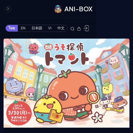
ANI-BOX
ปิด
ONE PIECE
ไทย
EN
日本語
VI
中文
ข้ามไปยังเนื้อหา
Cardgame
Cardlist
Collection
Deck Builder
My-Collection
Deck Library
Deck Share
PREMIUM SERVICE
ทีวีออนไลน์
แนะนำรายการทีวี
อนิเมะ
ตารางออกอากาศอนิ