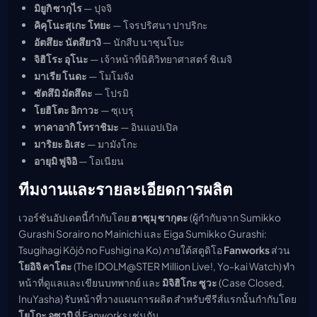
มิยูกิ ซากุไร
— ปุจจิ
คิคุโนะสุเกะ โทยะ
— โจรปริศนา ปาปริกะ
อัตสึยะ นัตสึยางิ
— นักสืบ นาซุนโบะ
จิฮิโระ อุโนะ
— เจ้าหน้าที่นิติวิทยาศาสตร์ ชิเมจิ
มาเรีย โนดะ
— โมโมจัง
ซัตสึมิ มัตสึดะ
— โปรมิ
โยฮิโตะ อิกาวะ
— ซุเบรุ
ทาคาอากิ โทราชิมะ
— อินแอปเปิล
มาริยะ อิเสะ
— มามังโกะ
อายุมิ ฟูจิอิ
— โอเนียน
ทีมงานและรายละเอียดการผลิต
เวอร์ชันอัปเดตนี้กำกับโดย
ฮาซุมุ ซากุตะ
(ผู้กำกับจาก Sumikko
Gurashi Sorairo no Mainichi และ Eiga Sumikko Gurashi:
Tsugihagi Kōjō no Fushigi na Ko) ภายใต้สตูดิโอ
Fanworks
ส่วน
โยอิจิ คาโตะ
(The IDOLM@STER Million Live!, Yo-kai Watch) ทำ
หน้าที่ดูแลและเขียนบทพากย์ และ
มิจิฮิโกะ ซูวะ
(Case Closed,
InuYasha) รับหน้าที่วางแผนการผลิต สำหรับซีรีส์แรกนั้นกำกับโดย
โยโกะ อุซามิ
ที่ Fanworks เช่นกัน