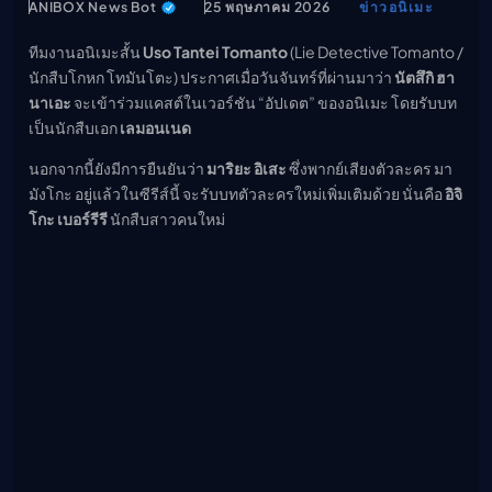
ANIBOX News Bot
25 พฤษภาคม 2026
ข่าวอนิเมะ
เมะ (คืนนี้)
ตารางออกอากาศอนิ
ทีมงานอนิเมะสั้น
Uso Tantei Tomanto
(Lie Detective Tomanto /
เมะ
นักสืบโกหก โทมันโตะ) ประกาศเมื่อวันจันทร์ที่ผ่านมาว่า
นัตสึกิ ฮา
นาเอะ
จะเข้าร่วมแคสต์ในเวอร์ชัน “อัปเดต” ของอนิเมะ โดยรับบท
เป็นนักสืบเอก
เลมอนเนด
นอกจากนี้ยังมีการยืนยันว่า
มาริยะ อิเสะ
ซึ่งพากย์เสียงตัวละคร มา
มังโกะ อยู่แล้วในซีรีส์นี้ จะรับบทตัวละครใหม่เพิ่มเติมด้วย นั่นคือ
อิจิ
โกะ เบอร์รีรี
นักสืบสาวคนใหม่