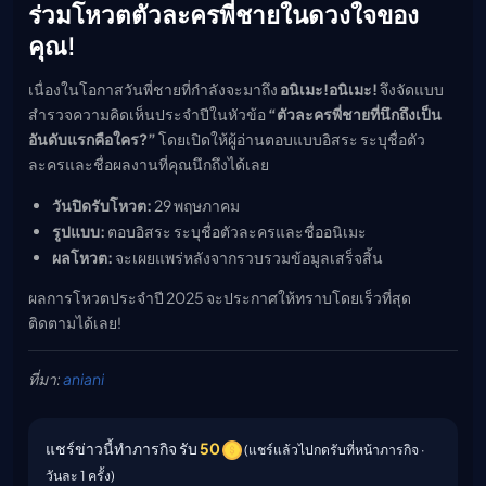
ร่วมโหวตตัวละครพี่ชายในดวงใจของ
คุณ!
เนื่องในโอกาสวันพี่ชายที่กำลังจะมาถึง
อนิเมะ!อนิเมะ!
จึงจัดแบบ
สำรวจความคิดเห็นประจำปีในหัวข้อ
“ตัวละครพี่ชายที่นึกถึงเป็น
อันดับแรกคือใคร?”
โดยเปิดให้ผู้อ่านตอบแบบอิสระ ระบุชื่อตัว
ละครและชื่อผลงานที่คุณนึกถึงได้เลย
วันปิดรับโหวต:
29 พฤษภาคม
รูปแบบ:
ตอบอิสระ ระบุชื่อตัวละครและชื่ออนิเมะ
ผลโหวต:
จะเผยแพร่หลังจากรวบรวมข้อมูลเสร็จสิ้น
ผลการโหวตประจำปี 2025 จะประกาศให้ทราบโดยเร็วที่สุด
ติดตามได้เลย!
ที่มา:
aniani
แชร์ข่าวนี้ทำภารกิจ รับ
50
(แชร์แล้วไปกดรับที่หน้าภารกิจ ·
วันละ 1 ครั้ง)