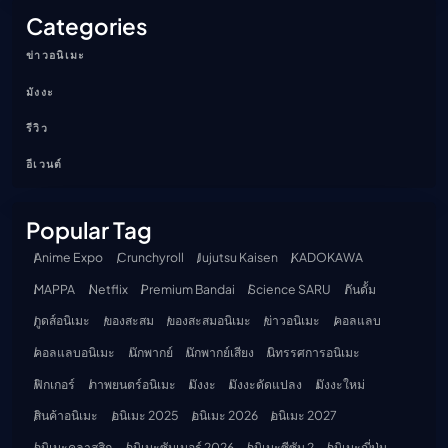
Categories
ข่าวอนิเมะ
มังงะ
รีวิว
อีเวนต์
Popular Tag
Anime Expo
Crunchyroll
Jujutsu Kaisen
KADOKAWA
MAPPA
Netflix
Premium Bandai
Science SARU
กันดั้ม
กูดส์อนิเมะ
ของสะสม
ของสะสมอนิเมะ
ข่าวอนิเมะ
คอลแลบ
คอลแลบอนิเมะ
นักพากย์
นักพากย์เสียง
นิทรรศการอนิเมะ
ฟิกเกอร์
ภาพยนตร์อนิเมะ
มังงะ
มังงะดัดแปลง
มังงะใหม่
สินค้าอนิเมะ
อนิเมะ 2025
อนิเมะ 2026
อนิเมะ 2027
อนิเมะคลาสสิก
อนิเมะซัมเมอร์ 2026
อนิเมะซีซัน 2
อนิเมะญี่ปุ่น