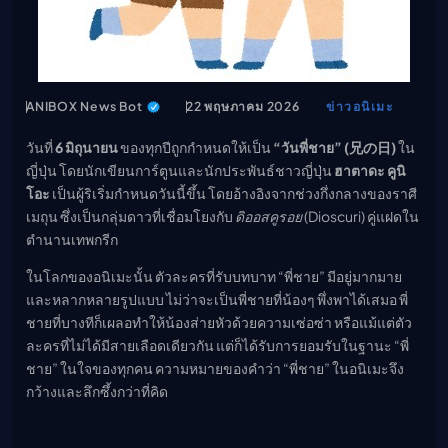
เมะ (คืนนี้)
ตารางออกอากาศอนิ
เมะ
ANIBOX News Bot
22 พฤษภาคม 2026
ข่าวอนิเมะ
วันที่
6 มิถุนายน
ของทุกปีถูกกำหนดให้เป็น
“วันพี่ชาย” (兄の日)
ใน
ญี่ปุ่น โดยนักเขียนการ์ตูนและนักประพันธ์ชาวญี่ปุ่น
ฮาตาดะ คูนิ
โอะ
เป็นผู้ริเริ่มกำหนดวันนี้ขึ้น โดยอ้างอิงจากช่วงกึ่งกลางของราศี
เมถุน ซึ่งเป็นกลุ่มดาวที่เชื่อมโยงกับ
ดิออสคูรอย
(Dioscuri) คู่แฝดใน
ตำนานเทพกรีก
ในโลกของอนิเมะนั้น ตัวละครที่รับบทบาท “พี่ชาย” มีอยู่มากมาย
และหลากหลายรูปแบบ ไม่ว่าจะเป็นพี่ชายที่น้องๆ พึ่งพาได้เสมอ พี่
ชายที่บางทีก็เผลอทำให้น้องส่ายหัวด้วยความเซ่อซ่า หรือแม้แต่ตัว
ละครที่ไม่ได้มีสายเลือดเดียวกัน แต่ก็ได้รับการยอมรับในฐานะ “พี่
ชาย” ในใจของทุกคน ความหมายของคำว่า “พี่ชาย” ในอนิเมะจึง
กว้างและลึกซึ้งกว่าที่คิด