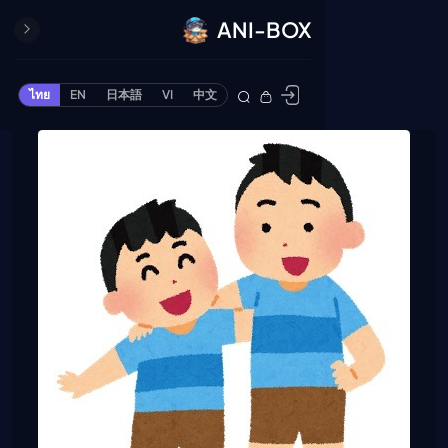
ANI-BOX
ปิด
ONE PIECE
ไทย
EN
日本語
VI
中文
ข้ามไปยังเนื้อหา
Cardgame
Cardlist
Collection
Deck Builder
My-Collection
Deck Library
Deck Share
PREMIUM SERVICE
ทีวีออนไลน์
แนะนำรายการทีวี
อนิเมะ
ตารางออกอากาศอนิ