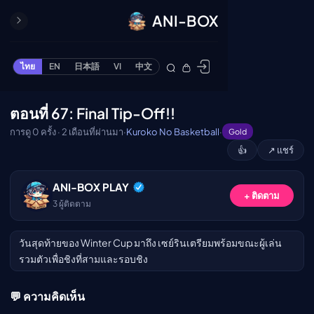
ANI-BOX
ปิด
ONE PIECE
ไทย
EN
日本語
VI
中文
ข้ามไปยังเนื้อหา
Cardgame
Cardlist
ตอนที่ 67: Final Tip-Off!!
🔒
Collection
การดู 0 ครั้ง · 2 เดือนที่ผ่านมา
·
Kuroko No Basketball
·
Gold
Deck Builder
👍
↗ แชร์
My-Collection
กรุณาเข้าสู่ระบบเพื่อรับชม
Deck Library
ANI-BOX PLAY
+ ติดตาม
เข้าสู่ระบบ
Deck Share
3
ผู้ติดตาม
PREMIUM SERVICE
วันสุดท้ายของ Winter Cup มาถึง เซย์รินเตรียมพร้อมขณะผู้เล่น
ทีวีออนไลน์
รวมตัวเพื่อชิงที่สามและรอบชิง
แนะนำรายการทีวี
อนิเมะ
💬 ความคิดเห็น
ตารางออกอากาศอนิ