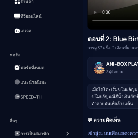
ร้านค้า
ทีวีออนไลน์
เลเวล
ตอนที่ 2: Blue Bi
การดู 33 ครั้ง · 2 เดือนที่ผ่านม
ฟอรั่ม
ANI-BOX PLA
ฟอรั่มทั้งหมด
3
ผู้ติดตาม
แนะนำอนิเมะ
เมื่อไคโตะเริ่มขโมยอัญ
ขโมยอัญมณีสีน้ำเงินยักษ์
SPEED-TH
ทำลายมันเพื่อล้างแค้น
💬 ความคิดเห็น
อื่นๆ
เข้าสู่ระบบเพื่อแสดงคว
การเป็นสมาชิก