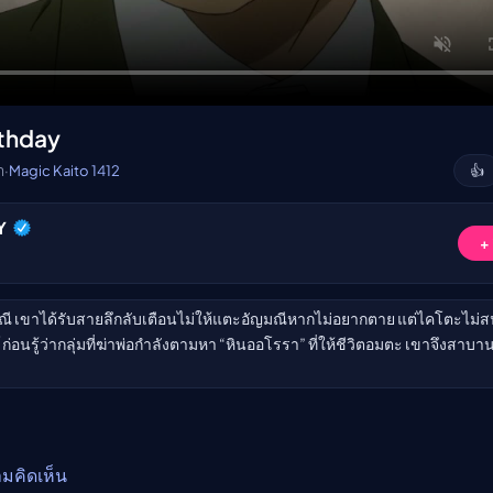
อนิเมะ
ตารางออกอากาศอนิเมะ (ค
ตารางออกอากาศอนิเมะ
rthday
า
·
Magic Kaito 1412
👍
Y
+
มณี เขาได้รับสายลึกลับเตือนไม่ให้แตะอัญมณีหากไม่อยากตาย แต่ไคโตะไม่
 ก่อนรู้ว่ากลุ่มที่ฆ่าพ่อกำลังตามหา “หินออโรรา” ที่ให้ชีวิตอมตะ เขาจึงสา
ามคิดเห็น