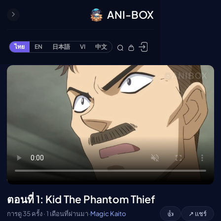
ANI-BOX
ปิด
ONE PIECE
ไทย
EN
日本語
VI
中文
ข้ามไปยังเนื้อหา
Cardgame
Cardlist
Collection
Deck Builder
My-Collection
Deck Library
Deck Share
PREMIUM SERVICE
ทีวีออนไลน์
แนะนำรายการทีวี
ตอนที่ 1: Kid The Phantom Thief
อนิเมะ
การดู 35 ครั้ง · 1 เดือนที่ผ่านมา
·
Magic Kaito
👍
↗ แชร์
ตารางออกอากาศอนิ