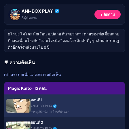
เมะ (คืนนี้)
ตารางออกอากาศอนิ
ANI-BOX PLAY
+ ติดตาม
เมะ
3
ผู้ติดตาม
คุโรบะ ไคโตะ นักเรียน ม.ปลาย ค้นพบว่าการตายของพ่อเมื่อหลาย
ปีก่อนเชื่อมโยงกับ “จอมโจรคิด” จอมโจรลึกลับที่จู่ๆ กลับมาปรากฏ
ตัวอีกครั้งหลังหายไป 8 ปี
💬 ความคิดเห็น
เข้าสู่ระบบเพื่อแสดงความคิดเห็น
Magic Kaito · 12 ตอน
ตอนที่ 1
▶
ANI-BOX PLAY
การดู 35 ครั้ง · 1 เดือนที่ผ่านมา
ตอนที่ 2
ANI-BOX PLAY