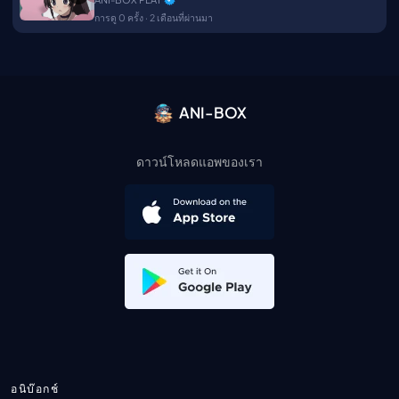
การดู 0 ครั้ง · 2 เดือนที่ผ่านมา
ANI-BOX
ดาวน์โหลดแอพของเรา
อนิบ๊อกช์