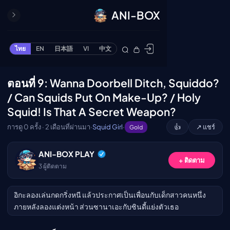
ANI-BOX
ปิด
ONE PIECE
ไทย
EN
日本語
VI
中文
ข้ามไปยังเนื้อหา
Cardgame
Cardlist
ตอนที่ 9: Wanna Doorbell Ditch, Squiddo?
🔒
Collection
/ Can Squids Put On Make-Up? / Holy
Deck Builder
Squid! Is That A Secret Weapon?
My-Collection
กรุณาเข้าสู่ระบบเพื่อรับชม
การดู 0 ครั้ง · 2 เดือนที่ผ่านมา
·
Squid Girl
·
👍
↗ แชร์
Gold
Deck Library
เข้าสู่ระบบ
Deck Share
ANI-BOX PLAY
+ ติดตาม
3
ผู้ติดตาม
PREMIUM SERVICE
ทีวีออนไลน์
อิกะลองเล่นกดกริ่งหนี แล้วประกาศเป็นเพื่อนกับเด็กสาวคนหนึ่ง
แนะนำรายการทีวี
ภายหลังลองแต่งหน้า ส่วนซานาเอะกับซินดี้แย่งตัวเธอ
อนิเมะ
ตารางออกอากาศอนิ