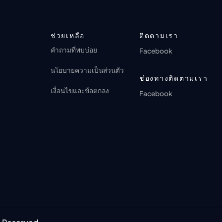
ตอนที่ 17: It Always Raining When We
🔒
Get There
ANI-BOX PLAY
การดู 0 ครั้ง · 1 เดือนที่ผ่านมา
ช่วยเหลือ
ติดตามเรา
คำถามที่พบบ่อย
Facebook
นโยบายความเป็นส่วนตัว
ช่องทางติดตามเรา
เงื่อนไขและข้อตกลง
Facebook