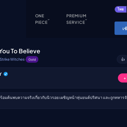
ปิด
ไทย
ONE
PREMIUM
PIECE
SERVICE
ONE PIECE
เข
Cardgame
Cardlist
 You To Believe
Collection
Strike Witches
·
👍
Gold
Deck Builder
Y
My-Collection
ับชม
+
Deck Library
Deck Share
พร้อมค้นพบความจริงเกี่ยวกับนิวรอย เผชิญหน้าหุ่นยนต์ปริศนา และถูกทหารจับ
PREMIUM SERVICE
ทีวีออนไลน์
แนะนำรายการทีวี