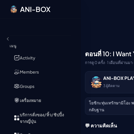
ANI-BOX
ข้ามไปยังเนื้อหา
เมนู
ตอนที่ 10: I Want
🔒
Activity
การดู 0 ครั้ง · 1 เดือนที่ผ่านมา
·
Members
ANI-BOX PLA
กรุณาเข้าสู่ระบบเพื่อร
Groups
3
ผู้ติดตาม
เข้าสู่ระบบ
เครื่องหมาย
โยชิกะทุ่มเทรักษามิโอะ 
กลับฐาน
บริการสั่งของ/หิ้ว/ชิปปิ้ง
จากญี่ปุ่น
💬 ความคิดเห็น