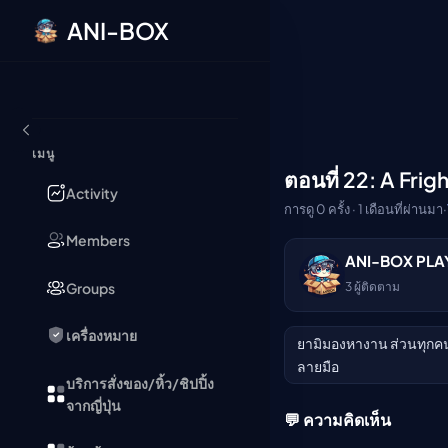
ANI-BOX
ข้ามไปยังเนื้อหา
เมนู
ตอนที่ 22: A Frig
🔒
Activity
การดู 0 ครั้ง · 1 เดือนที่ผ่านมา
·
Members
ANI-BOX PLA
กรุณาเข้าสู่ระบบเพื่อร
Groups
3
ผู้ติดตาม
เข้าสู่ระบบ
เครื่องหมาย
ยามิมองหางาน ส่วนทุกคน
ลายมือ
บริการสั่งของ/หิ้ว/ชิปปิ้ง
จากญี่ปุ่น
💬 ความคิดเห็น