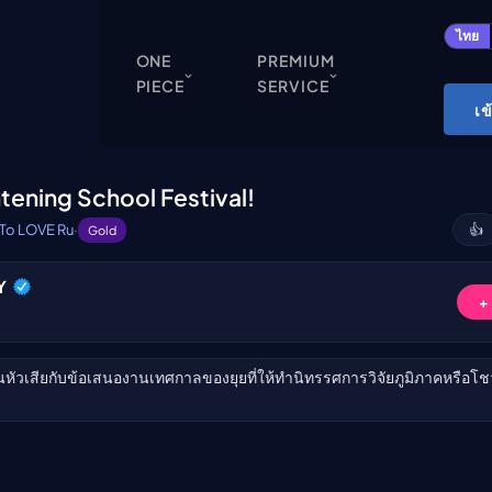
ปิด
ไทย
ONE
PREMIUM
PIECE
SERVICE
ONE PIECE
เข
Cardgame
Cardlist
htening School Festival!
Collection
To LOVE Ru
·
👍
Gold
Deck Builder
Y
My-Collection
ับชม
+
Deck Library
Deck Share
หัวเสียกับข้อเสนองานเทศกาลของยุยที่ให้ทำนิทรรศการวิจัยภูมิภาคหรือโชว
PREMIUM SERVICE
ทีวีออนไลน์
แนะนำรายการทีวี