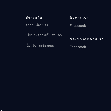
ตอนที่ 17: It Always Raining When We
🔒
Get There
ANI-BOX PLAY
การดู 0 ครั้ง · 1 เดือนที่ผ่านมา
ช่วยเหลือ
ติดตามเรา
คำถามที่พบบ่อย
Facebook
นโยบายความเป็นส่วนตัว
ช่องทางติดตามเรา
เงื่อนไขและข้อตกลง
Facebook