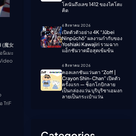
โคนันถึงเลข 1412 ของไคโตะ
คิด
ืนนี้)
6 สิงหาคม 2026
เปิดตัวตัวอย่าง 4K “Jūbei
Ninpūchō” ผลงานกำกับของ
Yoshiaki Kawajiri รวมฉาก
d (魔女
แอ็กชันวาดมือสุดเข้มข้น
อนิเมะ
 Video
6 สิงหาคม 2026
คอลเลกชันแว่นตา “Zoff |
Crayon Shin-Chan” เปิดตัว
ครั้งแรก — ช็อกโกบิกลาย
เป็นกล่องแว่น บุริบุริซาเอมงก
p
ลายเป็นกระเป๋าแว่น
โอ TriF
Categories