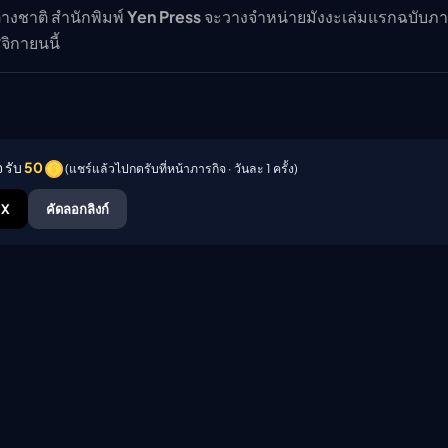
างชาติ สำนักพิมพ์
Yen Press
จะวางจำหน่ายมังงะเล่มแรกฉบับภ
ิกายนนี้
 รับ
50
(แชร์แล้วไปกดรับที่หน้าภารกิจ · วันละ 1 ครั้ง)
X
คัดลอกลิงก์