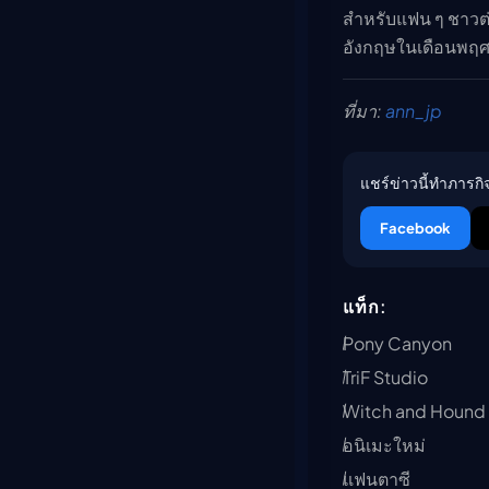
สำหรับแฟน ๆ ชาวต่
อังกฤษในเดือนพฤศจ
ที่มา:
ann_jp
แชร์ข่าวนี้ทำภารกิจ
Facebook
แท็ก:
Pony Canyon
TriF Studio
Witch and Hound
อนิเมะใหม่
แฟนตาซี