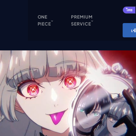
ปิด
ไทย
ONE
PREMIUM
PIECE
SERVICE
ONE PIECE
เข
Cardgame
Cardlist
Collection
Deck Builder
My-Collection
Deck Library
Deck Share
PREMIUM SERVICE
ทีวีออนไลน์
แนะนำรายการทีวี