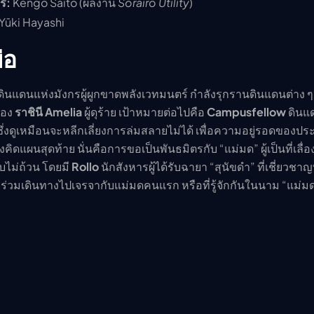
ร:
Kengo Saitō (ผลงาน
Sorairo Utility
)
Yūki Hayashi
ย่อ
ดินแดนแห่งมังกรผู้ผูกขาดพลังเวทมนตร์ กำลังรุกรานดินแดนต่าง ๆ 
ของ
ราชินี Amelia
ผู้ดุร้าย เป้าหมายต่อไปคือ
Campusfellow
ดินแด
ึ่งดูเหมือนจะหลีกเลี่ยงการล่มสลายไม่ได้ เพื่อความอยู่รอดของปร
ึงคิดแผนสุดท้าย นั่นคือการขอเป็นพันธมิตรกับ “แม่มด” ผู้เป็นที่เลื่
ไม่ถ้วน โดยมี
Rollo
นักสังหารผู้ได้รับฉายา “สุนัขดำ” ที่เชี่ยวชาญท
ร่วมเดินทางไปเจรจากับแม่มดคนแรก หรือที่รู้จักกันในนาม “แม่ม