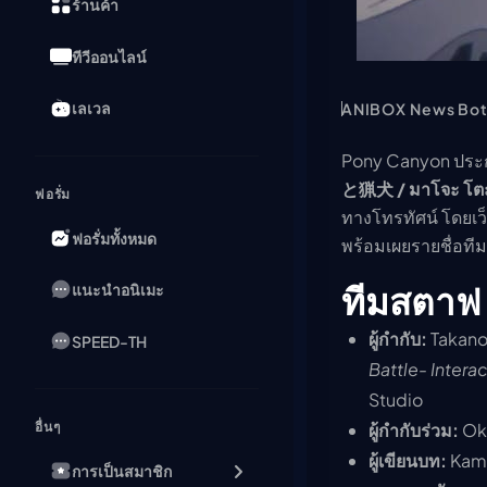
ร้านค้า
ทีวีออนไลน์
เลเวล
ANIBOX News Bo
Pony Canyon ประกาศ
と猟犬 / มาโจะ โตะ 
ฟอรั่ม
ทางโทรทัศน์ โดยเว
ฟอรั่มทั้งหมด
พร้อมเผยรายชื่อที
ทีมสตาฟ
แนะนำอนิเมะ
ผู้กำกับ:
Takanor
SPEED-TH
Battle- Intera
Studio
ผู้กำกับร่วม:
Ok
อื่นๆ
ผู้เขียนบท:
Kamit
การเป็นสมาชิก