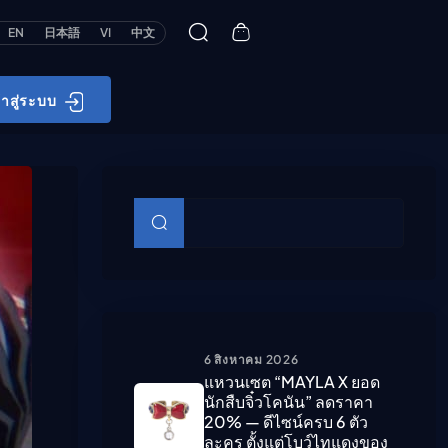
EN
日本語
VI
中文
้าสู่ระบบ
บทความย่อย
ค้นหา
6 สิงหาคม 2026
แหวนเซต “MAYLA X ยอด
นักสืบจิ๋วโคนัน” ลดราคา
20% — ดีไซน์ครบ 6 ตัว
ละคร ตั้งแต่โบว์ไทแดงของ