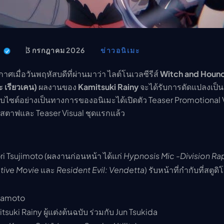
อนิเมะ
ตารางออกอากาศอนิเมะ (ค
ตารางออกอากาศอนิเมะ
t
3 กรกฎาคม 2026
ข่าวอนิเมะ
เมื่อวันพฤหัสบดีที่ผ่านมาว่า ไลต์โนเวลซีรีส์
Witch and Houn
เรียวเคน)
ผลงานของ
Kamitsuki Rainy
จะได้รับการดัดแปลงเป็น
็บไซต์อย่างเป็นทางการของอนิเมะได้เปิดตัว Teaser Promotional
มสตาฟและ Teaser Visual ชุดแรกแล้ว
i Tsujimoto (ผลงานก่อนหน้า ได้แก่
Hypnosis Mic -Division Ra
ctive Movie
และ
Resident Evil: Vendetta
) รับหน้าที่กำกับที่สตูดิ
amoto
suki Rainy ผู้แต่งต้นฉบับ ร่วมกับ Jun Tsukida