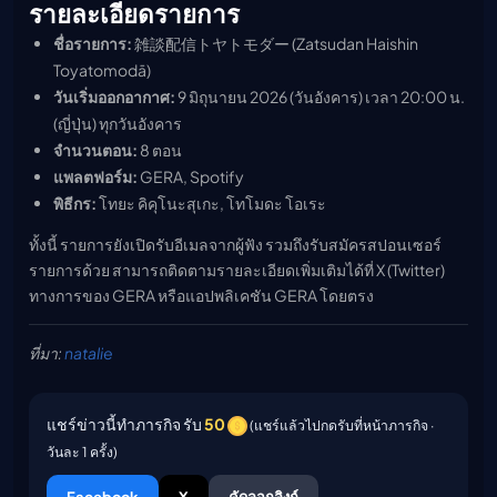
รายละเอียดรายการ
ชื่อรายการ:
雑談配信トヤトモダー (Zatsudan Haishin
Toyatomodā)
วันเริ่มออกอากาศ:
9 มิถุนายน 2026 (วันอังคาร) เวลา 20:00 น.
(ญี่ปุ่น) ทุกวันอังคาร
จำนวนตอน:
8 ตอน
แพลตฟอร์ม:
GERA, Spotify
พิธีกร:
โทยะ คิคุโนะสุเกะ, โทโมดะ โอเระ
ทั้งนี้ รายการยังเปิดรับอีเมลจากผู้ฟัง รวมถึงรับสมัครสปอนเซอร์
รายการด้วย สามารถติดตามรายละเอียดเพิ่มเติมได้ที่ X (Twitter)
ทางการของ GERA หรือแอปพลิเคชัน GERA โดยตรง
ที่มา:
natalie
แชร์ข่าวนี้ทำภารกิจ รับ
50
(แชร์แล้วไปกดรับที่หน้าภารกิจ ·
วันละ 1 ครั้ง)
Facebook
X
คัดลอกลิงก์