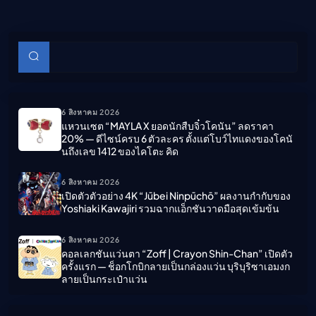
บทความย่อย
ค้นหา
6 สิงหาคม 2026
แหวนเซต “MAYLA X ยอดนักสืบจิ๋วโคนัน” ลดราคา
20% — ดีไซน์ครบ 6 ตัวละคร ตั้งแต่โบว์ไทแดงของโคนั
นถึงเลข 1412 ของไคโตะ คิด
6 สิงหาคม 2026
เปิดตัวตัวอย่าง 4K “Jūbei Ninpūchō” ผลงานกำกับของ
Yoshiaki Kawajiri รวมฉากแอ็กชันวาดมือสุดเข้มข้น
6 สิงหาคม 2026
คอลเลกชันแว่นตา “Zoff | Crayon Shin-Chan” เปิดตัว
ครั้งแรก — ช็อกโกบิกลายเป็นกล่องแว่น บุริบุริซาเอมงก
ลายเป็นกระเป๋าแว่น