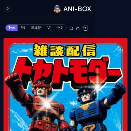
ANI-BOX
ปิด
ONE PIECE
ไทย
EN
日本語
VI
中文
ข้ามไปยังเนื้อหา
Cardgame
Cardlist
Collection
Deck Builder
My-Collection
Deck Library
Deck Share
PREMIUM SERVICE
ทีวีออนไลน์
แนะนำรายการทีวี
อนิเมะ
ตารางออกอากาศอนิ