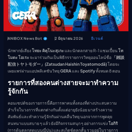
เมะ (คืนนี้)
ตารางออกอากาศอนิ
เมะ
ANIBOX News Bot
2 มิถุนายน 2026
อีเวนต์
นักพากย์เสียง
โทยะ คิคุโนะสุเกะ
และนักตลกสาย R-1 แชมเปี้ยน
โท
โมดะ โอเระ
จะมาร่วมกันเป็นพิธีกรรายการวิทยุออนไลน์ชื่อ
「雑談
配信トヤトモダー」(Zatsudan Haishin Toyatomodā)
โดยจะ
เผยแพร่ผ่านแอปพลิเคชันวิทยุ
GERA
และ
Spotify
ทั้งหมด 8 ตอน
รายการที่สองคนต่างสายจะมาทำความ
รู้จักกัน
คอนเซปต์ของรายการนี้คือการพาคนทั้งสองที่ต่างประสบความ
สำเร็จในวงการที่แตกต่างกันตั้งแต่อายุยังน้อย มาสร้างความ
สัมพันธ์และทำความรู้จักกันผ่านคลื่นวิทยุ นอกจากการพูดคุย
สนทนาแบบสบาย ๆ แล้ว ยังมีกิจกรรมสนุก ๆ อย่างการแข่ง
โอกิริ
(การด้นตลกสดแบบญี่ปุ่น) และสเก็ตช์ตลกสั้น รวมอยู่ในรายการ