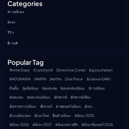
Categories
ข่าวอนิเมะ
มังงะ
รีวิว
อีเวนต์
Popular Tag
Anime Expo
Crunchyroll
Detective Conan
Jujutsu Kaisen
KADOKAWA
MAPPA
Netflix
One Piece
Science SARU
กันดั้ม
กูดส์อนิเมะ
ของสะสม
ของสะสมอนิเมะ
ข่าวอนิเมะ
คอลแลบ
คอลแลบอนิเมะ
นักพากย์
นักพากย์เสียง
นิทรรศการอนิเมะ
ฟิกเกอร์
ภาพยนตร์อนิเมะ
มังงะ
มังงะดัดแปลง
มังงะใหม่
สินค้าอนิเมะ
อนิเมะ 2025
อนิเมะ 2026
อนิเมะ 2027
อนิเมะคลาสสิก
อนิเมะซัมเมอร์ 2026