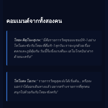
คอมเมนต์จากทั้งสองคน
โทยะ คิคุโนะสุเกะ:
“นี่คือรายการวิทยุของแชมป์ R-1 อย่าง
โทโมดะซัง กับโทยะที่ดื่ม R-1 ทุกวัน เราจะบุกด้วยเรื่อง
ตลกและภูมิคุ้มกัน วันนี้ก็แข็งแรงดีนะ เฮโมโกลบิน! ฝาก
ด้วยนะครับ!”
โทโมดะ โอเระ:
“รายการวิทยุสุดเจ๋งได้เริ่มต้น… หรือจะ
บอกว่าได้ออกเดินทางแล้ว อยากสร้างรายการที่ทุกคน
สนุกไปด้วยกันกับโทยะซังครับ”