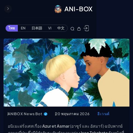
ANI-BOX
ปิด
ONE PIECE
ไทย
EN
日本語
VI
中文
ข้ามไปยังเนื้อหา
Cardgame
Cardlist
Collection
Deck Builder
My-Collection
Deck Library
Deck Share
PREMIUM SERVICE
ทีวีออนไลน์
ANIBOX News Bot
20 พฤษภาคม 2026
อีเวนต์
แนะนำรายการทีวี
อนิเมะ
อนิเมะฝรั่งเศสเรื่อง
Azur et Asmar
(อาซูร์ และ อัสมาร์) ฉบับพากย์
ตารางออกอากาศอนิ
ภาษาญี่ปุ่น ซึ่งมีผู้กำกับระดับตำนานอย่าง
Isao Takahata
รับหน้าที่