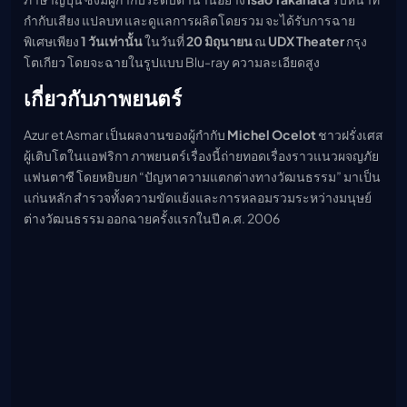
เมะ (คืนนี้)
กำกับเสียง แปลบท และดูแลการผลิตโดยรวม จะได้รับการฉาย
ตารางออกอากาศอนิ
พิเศษเพียง
1 วันเท่านั้น
ในวันที่
20 มิถุนายน
ณ
UDX Theater
กรุง
เมะ
โตเกียว โดยจะฉายในรูปแบบ Blu-ray ความละเอียดสูง
เกี่ยวกับภาพยนตร์
Azur et Asmar เป็นผลงานของผู้กำกับ
Michel Ocelot
ชาวฝรั่งเศส
ผู้เติบโตในแอฟริกา ภาพยนตร์เรื่องนี้ถ่ายทอดเรื่องราวแนวผจญภัย
แฟนตาซี โดยหยิบยก “ปัญหาความแตกต่างทางวัฒนธรรม” มาเป็น
แก่นหลัก สำรวจทั้งความขัดแย้งและการหลอมรวมระหว่างมนุษย์
ต่างวัฒนธรรม ออกฉายครั้งแรกในปี ค.ศ. 2006