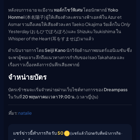
หลังจบการฉาย จะมีงาน
ทอล์กโชว์พิเศษ
โดยนักพากย์
Yoko
Honmei
(本名陽子) ผู้ให้เสียงตัวละครนางฟ้าเอลฟ์ใน Azur et
Asmar รวมถึงเคยให้เสียงตัวละคร Taeko Okajima วัยเด็กใน
Only
Yesterday
(おもひでぽろぽろ) และ Shizuku Tsukishima ใน
Whisper of the Heart
(耳をすませば) มาแล้ว
ดำเนินรายการโดย
Seiji Kano
นักวิจัยด้านภาพยนตร์แอนิเมชัน ซึ่ง
จะพาผู้ชมเจาะลึกถึงแนวทางการกำกับของ Isao Takahata และ
เรื่องราวเบื้องหลังการบันทึกเสียงพากย์
จำหน่ายบัตร
บัตรเข้าชมจะเริ่มจำหน่ายผ่านเว็บไซต์ทางการของ
Dreampass
ในวันที่
20 พฤษภาคม เวลา 19:00 น.
(เวลาญี่ปุ่น)
ที่มา:
natalie
แชร์ข่าวนี้ทำภารกิจ รับ
50
(แชร์แล้วไปกดรับที่หน้าภารกิจ ·