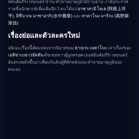
พลังคัมภีร์เวทมนตร์ ข้าจะทำลายมาตุภูมิให้ราบคาบ~) ได้ประกาศ
รายชื่อนักพากย์เพิ่มเติมอีก 3 คน ได้แก่
อาซาคามิ โยเฮ (阿座上洋
平)
,
มิซึนากะ มาซาอากิ (水中雅章)
และ
ทาคาโนะ มาริกะ (高野麻
里佳)
เรื่องย่อและตัวละครใหม่
อนิเมะเรื่องนี้ดัดแปลงจากนิยายของ
ฮากุเระ เมตาโบะ
เล่าเรื่องของ
เอลิซาเบธ เรย์สตัน
ดัชเชสสาวผู้ถูกทรยศ เธอหยิบคัมภีร์เวทมนตร์
อันทรงพลังขึ้นมาเพื่อแก้แค้นผู้ที่หักหลังและทำลายมาตุภูมิของ
ตนเอง