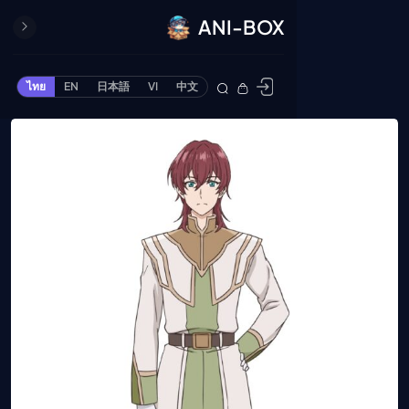
ANI-BOX
ปิด
ONE PIECE
ไทย
EN
日本語
VI
中文
ข้ามไปยังเนื้อหา
Cardgame
Cardlist
Collection
Deck Builder
My-Collection
Deck Library
Deck Share
PREMIUM SERVICE
ทีวีออนไลน์
แนะนำรายการทีวี
อนิเมะ
ตารางออกอากาศอนิ