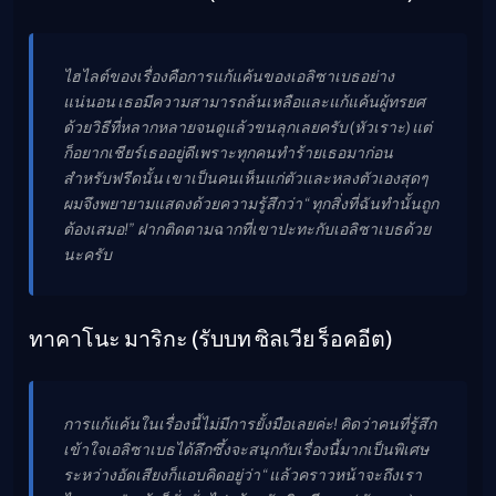
ไฮไลต์ของเรื่องคือการแก้แค้นของเอลิซาเบธอย่าง
แน่นอน เธอมีความสามารถล้นเหลือและแก้แค้นผู้ทรยศ
ด้วยวิธีที่หลากหลายจนดูแล้วขนลุกเลยครับ (หัวเราะ) แต่
ก็อยากเชียร์เธออยู่ดีเพราะทุกคนทำร้ายเธอมาก่อน
สำหรับฟรีดนั้น เขาเป็นคนเห็นแก่ตัวและหลงตัวเองสุดๆ
ผมจึงพยายามแสดงด้วยความรู้สึกว่า “ทุกสิ่งที่ฉันทำนั้นถูก
ต้องเสมอ!” ฝากติดตามฉากที่เขาปะทะกับเอลิซาเบธด้วย
นะครับ
ทาคาโนะ มาริกะ (รับบท ซิลเวีย ร็อคอีต)
การแก้แค้นในเรื่องนี้ไม่มีการยั้งมือเลยค่ะ! คิดว่าคนที่รู้สึก
เข้าใจเอลิซาเบธได้ลึกซึ้งจะสนุกกับเรื่องนี้มากเป็นพิเศษ
ระหว่างอัดเสียงก็แอบคิดอยู่ว่า “แล้วคราวหน้าจะถึงเรา