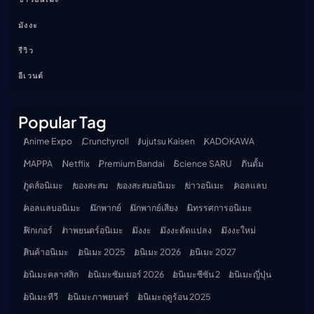
มังงะ
รีวิว
อีเวนต์
Popular Tag
Anime Expo
Crunchyroll
Jujutsu Kaisen
KADOKAWA
MAPPA
Netflix
Premium Bandai
Science SARU
กันดั้ม
กูดส์อนิเมะ
ของสะสม
ของสะสมอนิเมะ
ข่าวอนิเมะ
คอลแลบ
คอลแลบอนิเมะ
นักพากย์
นักพากย์เสียง
นิทรรศการอนิเมะ
ฟิกเกอร์
ภาพยนตร์อนิเมะ
มังงะ
มังงะดัดแปลง
มังงะใหม่
สินค้าอนิเมะ
อนิเมะ 2025
อนิเมะ 2026
อนิเมะ 2027
อนิเมะคลาสสิก
อนิเมะซัมเมอร์ 2026
อนิเมะซีซัน 2
อนิเมะญี่ปุ่น
อนิเมะทีวี
อนิเมะภาพยนตร์
อนิเมะฤดูร้อน 2025