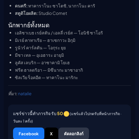
ดนตรี:
ทาคาราโนะ ซาโตชิ, นากาโนะ คาริ
สตูดิโอผลิต:
Studio Comet
นักพากย์ทั้งหมด
เอลิซาเบธ เรย์สตัน / เอลลี่ เรย์ส — โอนิชิ ซาโอริ
มิเรย์ คาทาเรีย — ฮาเซกาวะ อิกุมิ
รูนัวร์ คาร์ลตัน — โอกุระ ยุย
มีชา เทล — อุเอฮาระ อายุมิ
ลูคัส เลบริก — อาซาคามิ โยเฮ
ฟรีด ฮาลดริอา — มิซึนากะ มาซาอากิ
ซิลเวีย ร็อคอีต — ทาคาโนะ มาริกะ
ที่มา:
natalie
แชร์ข่าวนี้ทำภารกิจ รับ
50
(แชร์แล้วไปกดรับที่หน้าภารกิจ ·
วันละ 1 ครั้ง)
Facebook
X
คัดลอกลิงก์