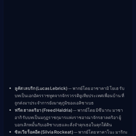
ลูคัส เลบริก (Lucas Lebrick)
— พากย์โดย อาซาคามิ โยเฮ รับ
บทเป็นเอกอัครราชทูตจากจักรวรรดิยูเทียประเทศเพื่อนบ้าน ที่
ถูกส่งมาประจำการยังมาตุภูมิของเอลิซาเบธ
ฟรีด ฮาลดริอา (Freed Haldria)
— พากย์โดย มิซึนากะ มาซา
อากิ รับบทเป็นมกุฎราชกุมารแห่งราชอาณาจักรฮาลดริอา ผู้
บอกเลิกหมั้นกับเอลิซาเบธและสั่งจำคุกเธอในคุกใต้ดิน
ซิลเวีย ร็อคอีต (Silvia Rockeat)
— พากย์โดย ทาคาโนะ มาริกะ