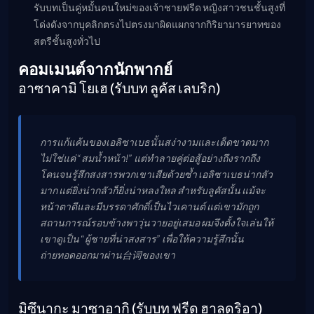
รับบทเป็นคู่หมั้นคนใหม่ของเจ้าชายฟรีด หญิงสาวชนชั้นสูงที่
โด่งดังจากบุคลิกตรงไปตรงมาผิดแผกจากกิริยามารยาทของ
สตรีชั้นสูงทั่วไป
คอมเมนต์จากนักพากย์
อาซาคามิ โยเฮ (รับบท ลูคัส เลบริก)
การแก้แค้นของเอลิซาเบธนั้นสง่างามและเด็ดขาดมาก
ไม่ใช่แค่ “สมน้ำหน้า!” แต่ทำลายคู่ต่อสู้อย่างถึงรากถึง
โคนจนรู้สึกสงสารพวกเขาเสียด้วยซ้ำ เอลิซาเบธน่ากลัว
มาก แต่ยิ่งน่ากลัวก็ยิ่งน่าหลงใหล สำหรับลูคัสนั้น แม้จะ
หน้าตาดีและมีบรรดาศักดิ์เป็นไวเคานต์ แต่เขามักถูก
สถานการณ์รอบข้างพาวุ่นวายอยู่เสมอ ผมจึงตั้งใจเล่นให้
เขาดูเป็น “ผู้ชายที่น่าสงสาร” เพื่อให้ความรู้สึกนั้น
ถ่ายทอดออกมาผ่าน台词ของเขา
มิซึนากะ มาซาอากิ (รับบท ฟรีด ฮาลดริอา)