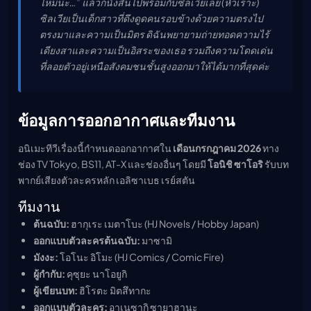
ไหมนะ…” แล้วก็นั่งสั่นไปพร้อมกับซิลเวียเลย (หัวเราะ)
ซิลเวียเป็นเด็กสาวที่ดึงดูดคนรอบข้างด้วยความตรงไป
ตรงมาและความเป็นมิตร ดิฉันพยายามถ่ายทอดความไร้
เดียงสาและความเป็นอิสระของเธอ รวมถึงความโดดเด่น
ที่ลอยตัวอยู่เหนือสังคมชนชั้นสูงออกมาให้ได้มากที่สุดค่ะ
ข้อมูลการออกอากาศและทีมงาน
อนิเมะทีวีเรื่องนี้กำหนดออกอากาศใน
เดือนกรกฎาคม 2026
ทาง
ช่อง TV Tokyo, BS11, AT-X และช่องอื่นๆ โดยมี
โอนิชิ ซาโอริ
รับบท
พากย์เสียงตัวละครหลัก เอลิซาเบธ เรย์สตัน
ทีมงาน
ต้นฉบับ:
ฮากุเระ เมตาโบะ (HJ Novels / Hobby Japan)
ออกแบบตัวละครต้นฉบับ:
มาซามิ
มังงะ:
โอโนะ อิโมะ (HJ Comics / Comic Fire)
ผู้กำกับ:
คุซุยะ นาโอยูกิ
ผู้เขียนบท:
ฮิโรตะ มิตสึทากะ
ออกแบบตัวละคร:
อาเนซากิ ซายาฮานะ