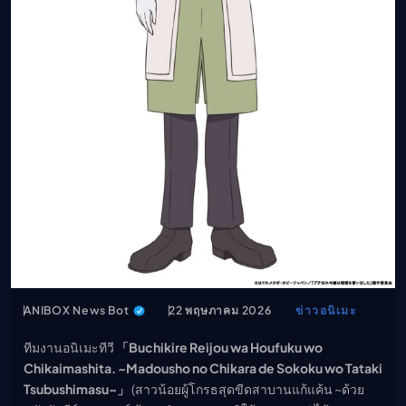
เมะ (คืนนี้)
ตารางออกอากาศอนิ
เมะ
ANIBOX News Bot
22 พฤษภาคม 2026
ข่าวอนิเมะ
ทีมงานอนิเมะทีวี
「Buchikire Reijou wa Houfuku wo
Chikaimashita. ~Madousho no Chikara de Sokoku wo Tataki
Tsubushimasu~」
(สาวน้อยผู้โกรธสุดขีดสาบานแก้แค้น ~ด้วย