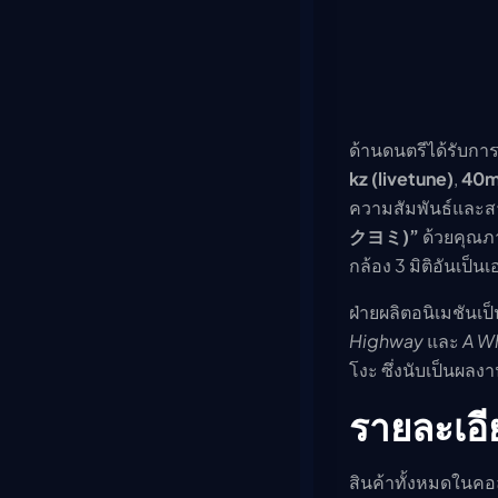
ด้านดนตรีได้รับกา
kz (livetune)
,
40
ความสัมพันธ์และส
クヨミ)”
ด้วยคุณภา
กล้อง 3 มิติอันเป็น
ฝ่ายผลิตอนิเมชันเ
Highway
และ
A W
โงะ ซึ่งนับเป็นผลง
รายละเอี
สินค้าทั้งหมดในคอล