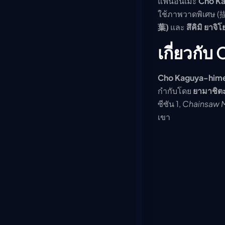
แฟนอนิเมะ
Cho K
ใช้ภาพวาดพิเศษ 
葉)
และ
สึคิมิ ยา
เกี่ยวกั
Cho Kaguya-him
กำกับโดย
ยามาชิต
ซีซัน 1,
Chainsaw 
เขา