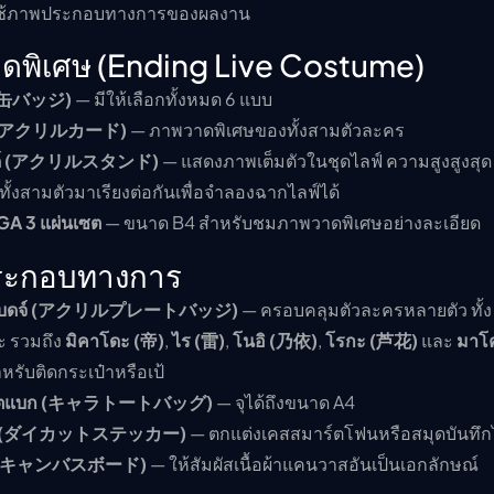
ที่ใช้ภาพประกอบทางการของผลงาน
าดพิเศษ (Ending Live Costume)
์ (缶バッジ)
— มีให้เลือกทั้งหมด 6 แบบ
์ด (アクリルカード)
— ภาพวาดพิเศษของทั้งสามตัวละคร
ตนด์ (アクリルスタンド)
— แสดงภาพเต็มตัวในชุดไลฟ์ ความสูงสูงสุด
้งสามตัวมาเรียงต่อกันเพื่อจำลองฉากไลฟ์ได้
A 3 แผ่นเซต
— ขนาด B4 สำหรับชมภาพวาดพิเศษอย่างละเอียด
ประกอบทางการ
ลตแบดจ์ (アクリルプレートバッジ)
— ครอบคลุมตัวละครหลายตัว ทั้ง 
ยะ รวมถึง
มิคาโดะ (帝)
,
ไร (雷)
,
โนอิ (乃依)
,
โรกะ (芦花)
และ
มาโ
รับติดกระเป๋าหรือเป้
โทตแบก (キャラトートバッグ)
— จุได้ถึงขนาด A4
กอร์ (ダイカットステッカー)
— ตกแต่งเคสสมาร์ตโฟนหรือสมุดบันทึกไ
์ด (キャンバスボード)
— ให้สัมผัสเนื้อผ้าแคนวาสอันเป็นเอกลักษณ์