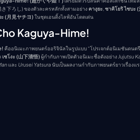
aguya-hime! (超かぐや姫！)
เตรียมตัวรับสินค้าคอลเลกชันใหม่ล่า
(描き下ろし) ของตัวละครหลักทั้งสามอย่าง
คางุยะ
,
ซาคิโยริ ไซบ
จิโยะ (月見ヤチヨ)
ในชุดเอนดิ้งไลฟ์อันโดดเด่น
บ Cho Kaguya-Hime!
e!
คืออนิเมะภาพยนตร์ออริจินัลในรูปแบบ “โปรเจกต์อนิเมชันดนตรี” 
ะ เซโงะ (山下清悟)
ผู้กำกับภาพเปิดตัวอนิเมะชื่อดังอย่าง
Jujutsu K
Man
และ
Urusei Yatsura
นับเป็นผลงานกำกับภาพยนตร์ยาวเรื่องแ