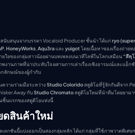
รสนับสนุนจากบรรดา Vocaloid Producer ชั้นนำ ได้แก่
ryo (super
mP
,
HoneyWorks
,
Aqu3ra
และ
yuigot
โดยเนื้อหาของเรื่องถ่ายท
ายใยของกลุ่มสาวน้อยผ่านบทเพลงบนเวทีไลฟ์ในโลกเสมือน
“สึคุ
พงานภาพที่น่าประทับใจ ผสานการเล่าเรื่องเชิงอารมณ์และแอ็กชั
เอกลักษณ์ของผู้กำกับ
ป็นความร่วมมือระหว่าง
Studio Colorido
สตูดิโอที่รู้จักกันดีจาก
Pe
hisker Away
กับ
Studio Chromato
สตูดิโอใหม่ที่นำทีมโดยยามา
านชิ้นแรกของสตูดิโอแห่งนี้
ยดสินค้าใหม่
เลกชันนี้แบ่งออกเป็นสองกลุ่มหลัก ได้แก่ กลุ่มที่ใช้ภาพวาดพิเศษ