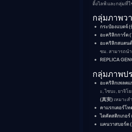
ดิ้งไลฟ์ และกลุ่ม
กลุ่มภาพว
กระป๋องแบดจ
อะคริลิกการ
อะคริลิกสแ
ซม. สามารถนำทั
REPLICA GENG
กลุ่มภาพ
อะคริลิกเพ
ะ, ไซบะ, ยาจิโ
(真実)
เหมาะสำห
คาแรกเตอร์
ไดคัตสติกเ
แคนวาสบอร