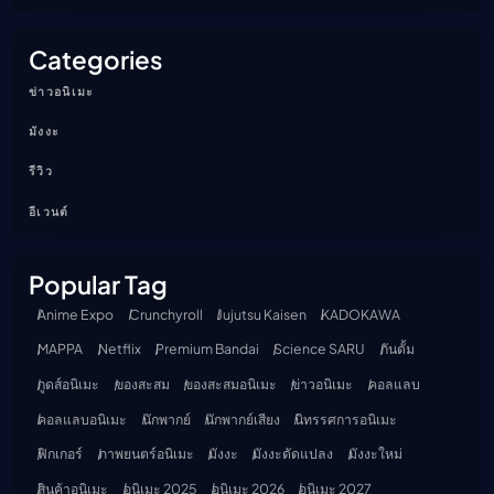
Categories
ข่าวอนิเมะ
มังงะ
รีวิว
อีเวนต์
Popular Tag
Anime Expo
Crunchyroll
Jujutsu Kaisen
KADOKAWA
MAPPA
Netflix
Premium Bandai
Science SARU
กันดั้ม
กูดส์อนิเมะ
ของสะสม
ของสะสมอนิเมะ
ข่าวอนิเมะ
คอลแลบ
คอลแลบอนิเมะ
นักพากย์
นักพากย์เสียง
นิทรรศการอนิเมะ
ฟิกเกอร์
ภาพยนตร์อนิเมะ
มังงะ
มังงะดัดแปลง
มังงะใหม่
สินค้าอนิเมะ
อนิเมะ 2025
อนิเมะ 2026
อนิเมะ 2027