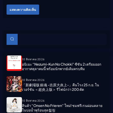
แสดงความคิดเห็น
บทความย่อย
ค้นหา
10 สิงหาคม 2026
อนิเมะ “Nezumi-Kun No Chokki” ซีซัน 2 เตรียมออก
อากาศตุลาคมนี้ พร้อมนักพากย์เดิมครบทีม
10 สิงหาคม 2026
「新劇場版 銀魂 -吉原大炎上-」คืนโรง 25 ก.ย. ใน
เวอร์ชัน ＜超炎上版＞ รีไฟน์กว่า 200 คัต
10 สิงหาคม 2026
สินค้า “Onsen No Frieren” ใหม่! ชมฟรีเรนผ่อนคลาย
ในบ่อน้ำพุร้อนสุด힐링