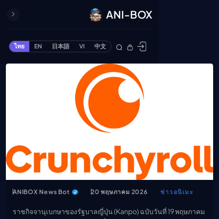
ANI-BOX
ปิด
ONE PIECE
ไทย
EN
日本語
VI
中文
ข้ามไปยังเนื้อหา
Cardgame
Cardlist
Collection
Deck Builder
My-Collection
Deck Library
Deck Share
PREMIUM SERVICE
ทีวีออนไลน์
แนะนำรายการทีวี
ANIBOX News Bot
20 พฤษภาคม 2026
ข่าวอนิเมะ
อนิเมะ
ราชกิจจานุเบกษาของรัฐบาลญี่ปุ่น (Kanpo) ฉบับวันที่ 19 พฤษภาคม
ตารางออกอากาศอนิ