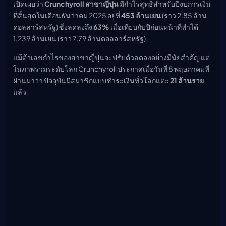
เปิดเผยว่า
Crunchyroll สาขาญี่ปุ่น
มีกำไรสุทธิสำหรับปีงบการเงิน
เมะ (คืนนี้)
ที่สิ้นสุดในเดือนธันวาคม 2025 อยู่ที่
453 ล้านเยน
(ราว 2.85 ล้าน
ตารางออกอากาศอนิ
เมะ
ดอลลาร์สหรัฐ) ซึ่งลดลงถึง
63%
เมื่อเทียบกับปีก่อนหน้าที่ทำได้
1,239 ล้านเยน (ราว 7.79 ล้านดอลลาร์สหรัฐ)
แม้ตัวเลขกำไรของสาขาญี่ปุ่นจะปรับตัวลดลงอย่างมีนัยสำคัญ แต่
ในภาพรวมระดับโลก Crunchyroll ประกาศเมื่อวันที่ 8 พฤษภาคมที่
ผ่านมาว่า ปัจจุบันมีสมาชิกแบบชำระเงินทั่วโลกแตะ
21 ล้านราย
แล้ว