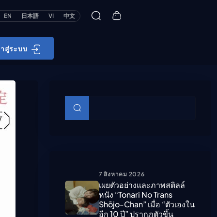
EN
日本語
VI
中文
้าสู่ระบบ
บทความย่อย
ค้นหา
7 สิงหาคม 2026
เผยตัวอย่างและภาพสติลล์
หนัง “Tonari No Trans
Shōjo-Chan” เมื่อ “ตัวเองใน
อีก 10 ปี” ปรากฏตัวขึ้น