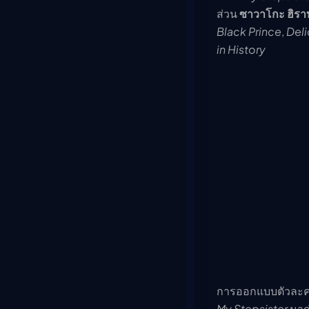
ส่วน
ซาวาโกะ ฮิรา
Black Prince
,
Deli
in History
การออกแบบตัวละค
My Stepsister
มาก