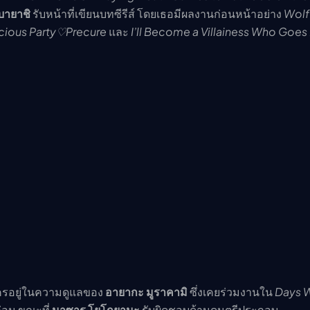
บายาชิ
รับหน้าที่เขียนบทซีรีส์ โดยเธอมีผลงานก่อนหน้าอย่าง
Wolf 
cious Party♡Precure
และ
I’ll Become a Villainess Who Goe
รอยู่ในความดูแลของ
อายากะ มูราคามิ
ซึ่งเคยร่วมงานใน
Days W
่อน ขณะที่
มาซารุ โยโกยามะ
รับผิดชอบด้านดนตรีประกอบ