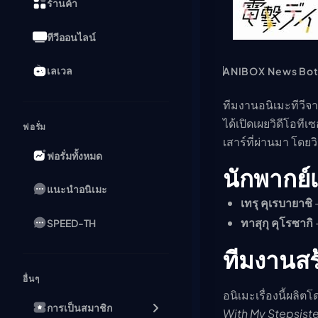
ร้านค้า
ทีวีออนไลน์
เลเวล
ANIBOX News Bo
ทีมงานอนิเมะทีวีจา
ได้เปิดเผยวิดีโอที
ฟอรั่ม
เสาร์ที่ผ่านมา โดย
ฟอรั่มทั้งหมด
นักพากย์
แนะนำอนิเมะ
เทรุ คุเรบายาชิ
—
ทาสุกุ คุโรซากิ
SPEED-TH
ทีมงานสร
อื่นๆ
อนิเมะเรื่องนี้ผลิต
การเป็นสมาชิก
With My Stepsiste