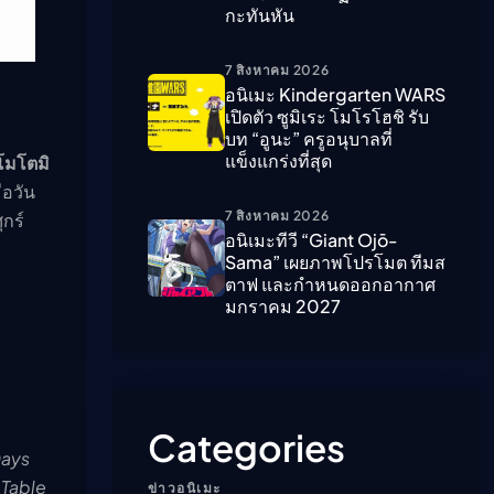
กะทันหัน
ืนนี้)
7 สิงหาคม 2026
อนิเมะ Kindergarten WARS
เปิดตัว ซูมิเระ โมโรโฮชิ รับ
บท “อูนะ” ครูอนุบาลที่
แข็งแกร่งที่สุด
 โมโตมิ
่อวัน
7 สิงหาคม 2026
ุกร์
อนิเมะทีวี “Giant Ojō-
Sama” เผยภาพโปรโมต ทีมส
ตาฟ และกำหนดออกอากาศ
มกราคม 2027
Categories
ays
 Table
ข่าวอนิเมะ