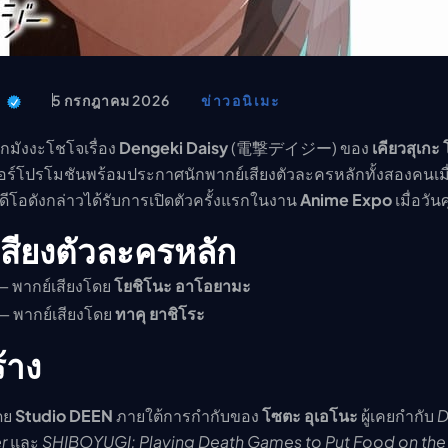
อนิเมะ
ตารางออกอากาศอนิเมะ (ค
ตารางออกอากาศอนิเมะ
t
5 กรกฎาคม 2026
ข่าวอนิเมะ
กมังงะโชโจเรื่อง
Dengeki Daisy
(電撃デイジー) ของ
เคียวสุเกะ
เซอร์โปรโมชันพร้อมประกาศนักพากย์เสียงตัวละครหลักทั้งสองคนเมื
วิดีโอดังกล่าวได้รับการเปิดตัวครั้งแรกในงาน
Anime Expo
เมื่อวันศ
เสียงตัวละครหลัก
 พากย์เสียงโดย
โยชิโนะ อาโอยามะ
— พากย์เสียงโดย
ทาคุ ยาชิโระ
้าง
โดย
Studio DEEN
ภายใต้การกำกับของ
โซตะ อุเอโนะ
ผู้เคยกำกับ
D
r
และ
SHIBOYUGI: Playing Death Games to Put Food on the