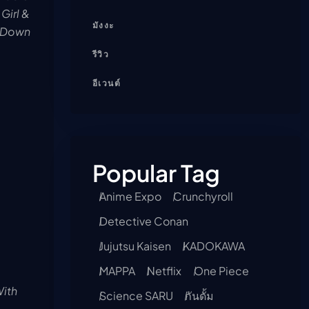
Girl &
มังงะ
s Down
รีวิว
อีเวนต์
Popular Tag
Anime Expo
Crunchyroll
Detective Conan
Jujutsu Kaisen
KADOKAWA
MAPPA
Netflix
One Piece
ith
Science SARU
กันดั้ม