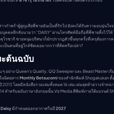
กสาวกำพร้าผู้สูญเสียพี่ชายอันเป็นที่รักไป ยังคงได้รับความอบอุ่นใ
บุคคลลึกลับนามว่า “DAISY” ผ่านโทรศัพท์มือถือที่พี่ชายทิ้งไว้ให้
 คุโรซากิ ชายหนุ่มปริศนาก็มักปรากฏตัวขึ้นทุกครั้งที่เทรุต้องการ
ะเป็นคนที่อยู่ใกล้ชิดเธอมากกว่าที่คิดหรือเปล่า?
งะต้นฉบับ
่น ๆ อย่าง
Queen’s Quality
,
QQ Sweeper
และ
Beast Master
เริ่
งในนิตยสาร
Monthly Betsucomi
ของสำนักพิมพ์ Shogakukan ตั้ง
2013 โดยมีหนังสือรวมเล่มทั้งหมด 16 เล่ม เล่มสุดท้ายวางจำหน่
014 สำหรับฉบับภาษาอังกฤษนั้น Viz Media ตีพิมพ์ภายใต้แบรนด์ S
 Daisy
มีกำหนดออกอากาศในปี
2027