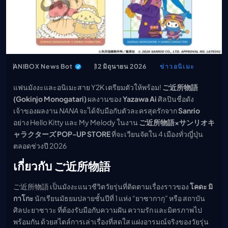
เมะ (คืนนี้)
ตารางออกอากาศอนิ
เมะ
ANIBOX News Bot
12 มิถุนายน 2026
ข่าวอนิเมะ
แฟนมังงะและอนิเมะสาย Y2K เตรียมตัวให้พร้อม!
ご近所物語
(Gokinjo Monogatari)
ผลงานของ
Yazawa Ai
ศิลปินชื่อดัง
เจ้าของผลงาน
NANA
จะได้จับมือกับตัวละครสุดรักจาก
Sanrio
อย่าง Hello Kitty และ My Melody ในงาน
ご近所物語×サンリオキ
ャラクターズ POP-UP STORE
ที่จะเวียนจัดใน 4 เมืองทั่วญี่ปุ่น
ตลอดช่วงปี 2026
เกี่ยวกับ ご近所物語
ご近所物語 เป็นมังงะแนวชีวิตวัยรุ่นที่ติดตามเรื่องราวของ
โคดะ มิ
กาโกะ
นักเรียนมัธยมปลายชั้นปีที่ 1 แห่ง “ยาซากากุ” หรือ สถาบัน
ศิลปะยาซาวะ ที่ต้องรับมือกับความฝัน ความรัก และมิตรภาพไป
พร้อมกัน ด้วยสไตล์การเล่าเรื่องที่สดใส แฝงอารมณ์จริงของวัยรุ่น