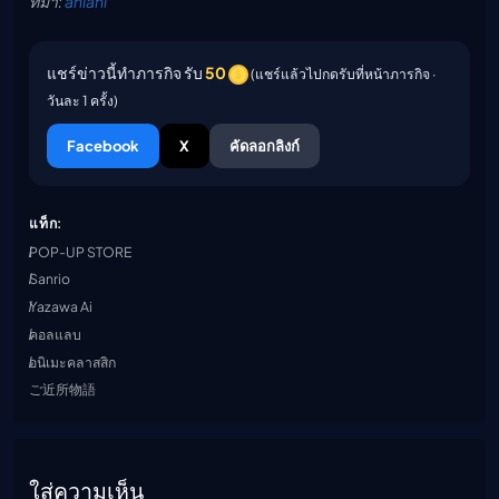
ที่มา:
aniani
แชร์ข่าวนี้ทำภารกิจ รับ
50
(แชร์แล้วไปกดรับที่หน้าภารกิจ ·
วันละ 1 ครั้ง)
Facebook
X
คัดลอกลิงก์
แท็ก:
POP-UP STORE
Sanrio
Yazawa Ai
คอลแลบ
อนิเมะคลาสสิก
ご近所物語
ใส่ความเห็น