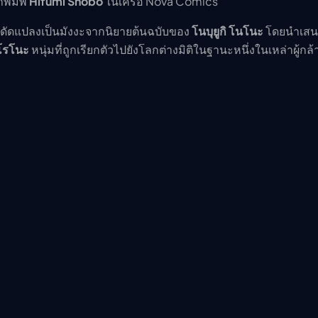
กพิมพ์
Hifumi Shobo
ในเครือ Nova Comics
ารดัดแปลงเป็นมังงะจากนิยายต้นฉบับของ
โนบุยูกิ โนโนะ
โดยนำเสนอ
โรโนะ
หนุ่มที่ถูกเรียกตัวไปยังโลกต่างมิติในฐานะหนึ่งในเหล่าผู้กล้