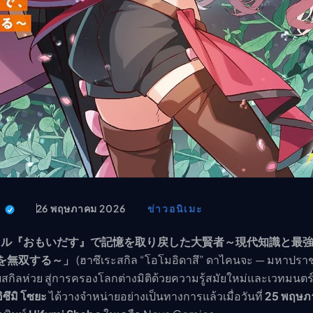
t
26 พฤษภาคม 2026
ข่าวอนิเมะ
キル『おもいだす』で記憶を取り戻した大賢者～現代知識と最
を無双する～」
(ฮาซึเระสกิล “โอโมอิดาสึ” ดาไคนจะ — มหาปราชญ
กิลห่วย สู่การครองโลกต่างมิติด้วยความรู้สมัยใหม่และเวทมนตร์ส
อิซึมิ โซยะ
ได้วางจำหน่ายอย่างเป็นทางการแล้วเมื่อวันที่
25 พฤษภ