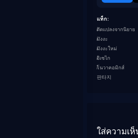
แท็ก:
ดัดแปลงจากนิยาย
มังงะ
มังงะใหม่
อิเซไก
โนวาคอมิกส์
판타지
ใส่ความเห็