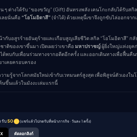
่น ๆ ต่างได้รับ “ของขวัญ” (Gift) อันทรงพลัง เคนโกะกลับได้รับสกิลท
เลยนั่นคือ
“โอโมอิดาสึ”
(จำได้) ด้วยเหตุนี้เขาจึงถูกขับไล่ออกจาก
้ากับอสูรร้ายอันดุร้ายและเกือบสูญเสียชีวิต สกิล “โอโมอิดาสึ” กลั
าติของเขาขึ้นมา เปิดเผยว่าเขาคือ
มหาปราชญ์
ผู้ยิ่งใหญ่แห่งยุค
ด้พบกับเพื่อนร่วมทางจากอดีตอีกครั้ง และออกเดินทางเพื่อฟื้นคืน
่เขาเคยครอบครอง
ามรู้จากโลกสมัยใหม่เข้ากับเวทมนตร์สูงสุด เพื่อพิสูจน์ตัวเองใน
้นขึ้นแล้วในมังงะเล่มแรกนี้
 รับ
50
(แชร์แล้วไปกดรับที่หน้าภารกิจ · วันละ 1 ครั้ง)
X
คัดลอกลิงก์