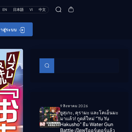
EN
日本語
VI
中文
้าสู่ระบบ
บทความย่อย
ค้นหา
9 สิงหาคม 2026
ยูสุเกะ, คุรามะ และโคเอ็นมะ
มาแล้ว! กูดส์ใหม่ “Yu Yu
Hakusho” ธีม Water Gun
Battle เปิดพรีออร์เดอร์แล้ว