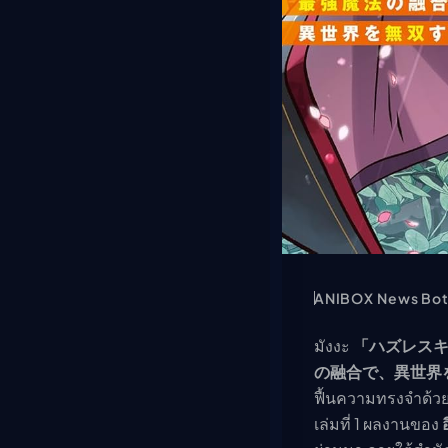
ANIBOX News Bo
มังงะ
「ハズレス
の融合で、異世界
ฟื้นความทรงจำด้วยส
เล่มที่ 1 ผลงานของ