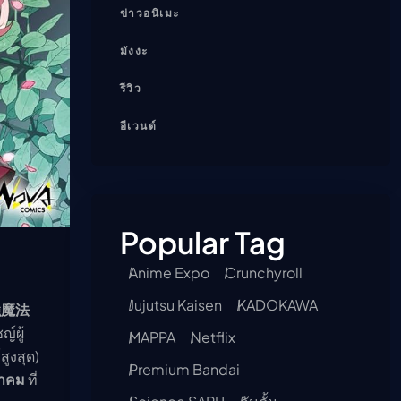
ข่าวอนิเมะ
มังงะ
รีวิว
อีเวนต์
Popular Tag
Anime Expo
Crunchyroll
Jujutsu Kaisen
KADOKAWA
強魔法
์ผู้
MAPPA
Netflix
ูงสุด)
Premium Bandai
าคม
ที่