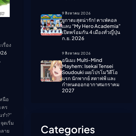
9 สิงหาคม 2026
ืนนี้)
ยูกาตะสุดน่ารัก! คาเฟ่คอล
แลบ “My Hero Academia”
เปิดพร้อมกัน 4 เมืองทั่วญี่ปุ่น
ก.ย. 2026
รื่อง
026
9 สิงหาคม 2026
อนิเมะ Multi-Mind
น
Mayhem: Isekai Tensei
Soudouki เผยโปรโมวิดีโอ
แรก นักพากย์ สตาฟฟ์ และ
กำหนดออกอากาศมกราคม
2027
หนือ
ะคร
้นรำ?”
ุดเริ่ม
Categories
ะกลาย