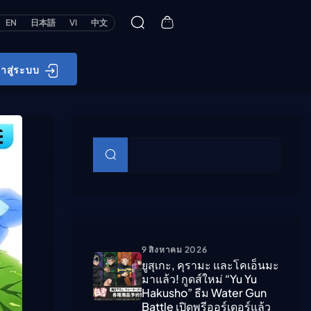
EN
日本語
VI
中文
้าสู่ระบบ
บทความย่อย
ค้นหา
9 สิงหาคม 2026
ยูสุเกะ, คุรามะ และโคเอ็นมะ
มาแล้ว! กูดส์ใหม่ “Yu Yu
Hakusho” ธีม Water Gun
Battle เปิดพรีออร์เดอร์แล้ว