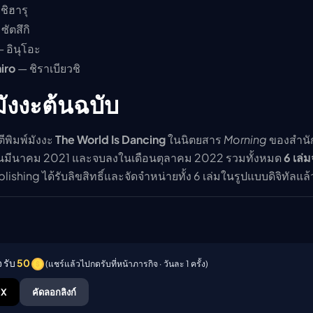
ชิฮารุ
ซัตสึกิ
 อินุโอะ
iro
— ชิราเบียวชิ
มังงะต้นฉบับ
ตีพิมพ์มังงะ
The World Is Dancing
ในนิตยสาร
Morning
ของสำนัก
ือนมีนาคม 2021 และจบลงในเดือนตุลาคม 2022 รวมทั้งหมด
6 เล่
shing ได้รับลิขสิทธิ์และจัดจำหน่ายทั้ง 6 เล่มในรูปแบบดิจิทัลแล้
 รับ
50
(แชร์แล้วไปกดรับที่หน้าภารกิจ · วันละ 1 ครั้ง)
X
คัดลอกลิงก์