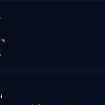
s
ing
6
น