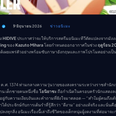
อนิเมะ
ตารางออกอากาศอนิเมะ (ค
ตารางออกอากาศอนิเมะ
t
9 มิถุนายน 2026
ข่าวอนิเมะ
่ง
HIDIVE
ประกาศว่าจะให้บริการสตรีมอนิเมะทีวีดัดแปลงจากมังงะเ
cing
ของ
Kazuto Mihara
โดยกำหนดออกอากาศในช่วง
ฤดูร้อน 2
ด้เผยแพร่ตัวอย่างพร้อมซับภาษาอังกฤษและภาพโปรโมตอย่างเป็
ในปี ค.ศ. 1374 ท่ามกลางความวุ่นวายของสงครามระหว่างราชสำนักเ
นาน เด็กชายคนหนึ่งชื่อ
โอนิยาชะ
ถือกำเนิดในครอบครัวนักแสดงล
ตอยู่กับความเงียบงันและคำถามที่ฝังใจมาตลอด —
“ทำไมผู้คนถึงเต
ได้ประจักษ์กับการเต้นรำที่รู้สึกว่า “ดีงาม” อย่างแท้จริง และนั่นคือจ
งทุกสิ่ง อนิเมะเรื่องนี้เล่าถึงชีวิตของเด็กหนุ่มผู้งดงามที่ต่อมาจ