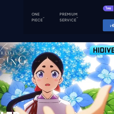
ปิด
ไทย
ONE
PREMIUM
PIECE
SERVICE
ONE PIECE
เข
Cardgame
Cardlist
Collection
Deck Builder
My-Collection
Deck Library
Deck Share
PREMIUM SERVICE
ทีวีออนไลน์
แนะนำรายการทีวี