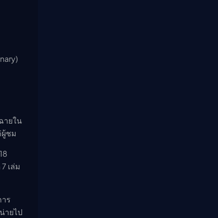
nary)
ะฉายใน
ผู้ชม
018
7 เล่ม
การ
หน่ายไป