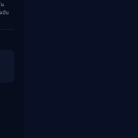
ใน
ฉบับ