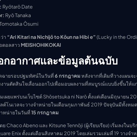
:
Ryōtarō Date
r:
Ryō Tanaka
Tomotaka Ōsumi
อว่า
“Ari Kitari na Nichijō to Kōun na Hibi e”
(Lucky in the Ordi
คไอดอลสาว
MEISHOHIKOKAI
กอากาศและข้อมูลต้นฉบับ
นดฉายรอบปฐมทัศน์ในวันที่
6 กรกฎาคม
หลังจากที่เดิมทีวางแผนจ
งานตัดสินใจเลื่อนออกไปเพื่อมอบผลงานที่สมบูรณ์แบบยิ่งขึ้นให้แก่
ิ่มเผยแพร่บนเว็บไซต์ Shōsetsuka ni Narō ตั้งแต่เดือนมิถุนายน 2
ลต์โนเวลจะวางจำหน่ายในเดือนกุมภาพันธ์ 2019 ปัจจุบันมีทั้งหมด 
จำหน่ายในวันที่
15 กรกฎาคม
ย Chaco Abeno และ Kitsune Tennōji (ผู้เรียบเรียง) เริ่มลงในบริ
are Enix ตั้งแต่เดือนสิงหาคม 2019 โดยเล่มรวมเล่มที่ 19 วางจำ