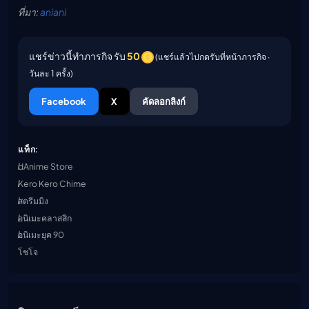
ที่มา:
aniani
แชร์ข่าวนี้ทำภารกิจ รับ
50
(แชร์แล้วไปกดรับที่หน้าภารกิจ ·
วันละ 1 ครั้ง)
Facebook
X
คัดลอกลิงก์
แท็ก:
dAnime Store
Kero Kero Chime
สตรีมมิง
อนิเมะคลาสสิก
อนิเมะยุค 90
โชโจ