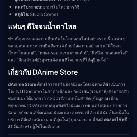
ดนตรีประกอบ:
ยามาโมโตะ ฮารุกิจิ
สตูดิโอ:
Studio Comet
แฟนๆ ดีใจจนน้ำตาไหล
ข่าวนี้จุดกระแสความตื่นเต้นในโลกออนไลน์อย่างรวดเร็ว แฟนๆ
หลายคนแสดงความยินดีผ่าน X ด้วยข้อความอย่างเช่น “ดีใจจน
น้ำตาไหลเลย!”, “ทุกคนรอมานานมากแล้ว!”, “คิดถึงมากจนตกใจ!”
และ “ดึกแล้วแต่ยังอุทานดังเลย ดีใจมากๆ ที่ได้ดูอีกครั้ง!”
เกี่ยวกับ DAnime Store
dAnime Store
คือบริการสตรีมมิงอนิเมะโดยเฉพาะที่ดำเนินการ
โดย NTT Docomo ในราคาเดือนละ 660 เยน (รวมภาษี) สามารถรับ
ชมอนิเมะได้มากกว่า 7,200 เรื่องแบบไม่จำกัด (ข้อมูล ณ เดือน
พฤษภาคม 2026) ครอบคลุมทั้งทีวีอนิเมะ ภาพยนตร์อนิเมะ รายการ
นักพากย์ คอนเสิร์ตเพลงอนิเมะ และละครเวที 2.5 มิติ นับเป็นหนึ่งใน
บริการที่มีคลังอนิเมะมากที่สุดในญี่ปุ่น นอกจากนี้ยังมี
ทดลองใช้ฟรี
31 วัน
สำหรับผู้ใช้ใหม่อีกด้วย