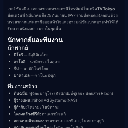
เวอร์ชันอนิเมะออกอากาศทางสถานีโทรทัศน์ในเครือ
TV Tokyo
ตั้งแต่วันที่ 6 มีนาคม ถึง 25 กันยายน 1997 รวมทั้งหมด 30 ตอน ด้วย
บรรยากาศแฟนตาซีอบอุ่นหัวใจและอารมณ์ขันเบาสบาย ทำให้ได้
รับความนิยมอย่างมากในยุคนั้น
นักพากย์และทีมงาน
นักพากย์
มิโมริ
— ฮิงุจิ จิเอโกะ
อาโออิ
— นามิกาวะ ไดสุเกะ
รีป
— นามิกิ โนริโกะ
มาคาเอล
— ซาโนะ มิซุกิ
ทีมงานสร้าง
ต้นฉบับ:
ฟูจิตะ มากุโระ (สำนักพิมพ์ชูเอฉะ นิตยสาร Ribon)
ผู้วางแผน:
Nihon Ad Systems (NAS)
ผู้กำกับ:
โคยามะ โยชิทากะ
โครงสร้างซีรีส์:
ทาเคกามิ จุนกิ
ออกแบบตัวละคร:
วาตานาเบะ ฮาจิเมะ, โนดะ ยาสุยูกิ
ผู้กำกับภาพเคลื่อนไหว:
โทกินากะ โยชิยูกิ