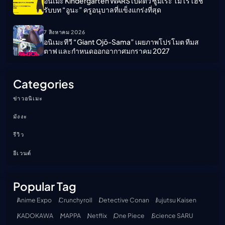
อนิเมะ Kindergarten WARS เปิดตัว ซูมิเระ โมโรโฮชิ
รับบท “อูนะ” ครูอนุบาลที่แข็งแกร่งที่สุด
7 สิงหาคม 2026
อนิเมะทีวี “Giant Ojō-Sama” เผยภาพโปรโมต ทีมส
ตาฟ และกำหนดออกอากาศมกราคม 2027
Categories
ข่าวอนิเมะ
มังงะ
รีวิว
อีเวนต์
Popular Tag
Anime Expo
Crunchyroll
Detective Conan
Jujutsu Kaisen
KADOKAWA
MAPPA
Netflix
One Piece
Science SARU