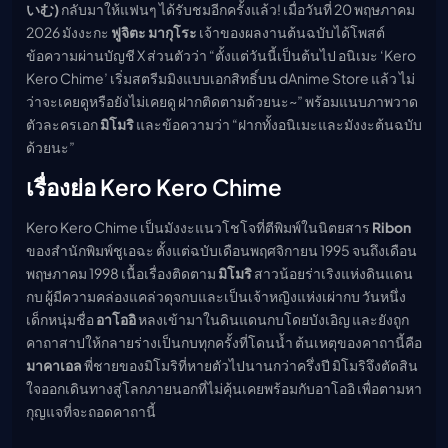
いむ)
กลับมาให้แฟนๆ ได้รับชมอีกครั้งแล้ว! เมื่อวันที่ 20 พฤษภาคม
เมะ (คืนนี้)
2026 มังงะกะ
ฟูจิตะ มากุโระ
เจ้าของผลงานต้นฉบับได้โพสต์
ตารางออกอากาศอนิ
เมะ
ข้อความผ่านบัญชี X ส่วนตัวว่า “ตั้งแต่วันนี้เป็นต้นไป อนิเมะ ‘Kero
Kero Chime’ เริ่มสตรีมมิงแบบเอกสิทธิ์บน dAnime Store แล้ว ไม่
ว่าจะเคยดูหรือยังไม่เคยดู ฝากติดตามด้วยนะ~” พร้อมแนบภาพวาด
ตัวละครเอก
มิโมริ
และข้อความว่า “ฝากทั้งอนิเมะและมังงะต้นฉบับ
ด้วยนะ”
เรื่องย่อ Kero Kero Chime
Kero Kero Chime เป็นมังงะแนวโชโจที่ตีพิมพ์ในนิตยสาร
Ribon
ของสำนักพิมพ์ชูเอฉะ ตั้งแต่ฉบับเดือนพฤศจิกายน 1995 จนถึงเดือน
พฤษภาคม 1998 เนื้อเรื่องติดตาม
มิโมริ
สาวน้อยร่าเริงแห่งดินแดน
กบ ผู้มีความคล่องแคล่วดุจกบและเป็นเจ้าหญิงแห่งเผ่ากบ วันหนึ่ง
เด็กหนุ่มชื่อ
อาโออิ
หลงเข้ามาในดินแดนกบโดยบังเอิญ และยังถูก
คาถาสาปให้กลายร่างเป็นกบทุกครั้งที่โดนน้ำ ต้นเหตุของคาถานี้คือ
มาคาเอล
พี่ชายของมิโมริที่หายตัวไปนานกว่าครึ่งปี มิโมริจึงตัดสิน
ใจออกเดินทางสู่โลกภายนอกที่ไม่คุ้นเคยพร้อมกับอาโออิ เพื่อตามหา
กุญแจที่จะถอดคาถานี้