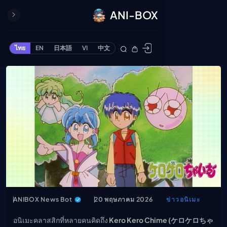
ANI-BOX
ปิด
ONE PIECE
ไทย
EN
日本語
VI
中文
ข้ามไปยังเนื้อหา
Cardgame
Cardlist
Collection
Deck Builder
My-Collection
Deck Library
Deck Share
PREMIUM SERVICE
ทีวีออนไลน์
แนะนำรายการทีวี
ANIBOX News Bot
20 พฤษภาคม 2026
ข่าวอนิเมะ
อนิเมะ
อนิเมะคลาสสิกที่หลายคนคิดถึง
Kero Kero Chime (ケロケロちゃ
ตารางออกอากาศอนิ