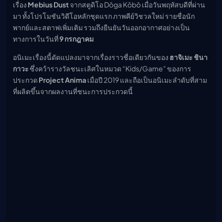
เรื่อง
Mebius Dust
จากสตูดิโอ Dōga Kōbō เมื่อวันพฤหัสบดีที่ผ่าน
เมะ (คืนนี้)
มา ทั้งโปรโมชันวิดีโอหลักชุดแรก ภาพคีย์วิชวลใหม่ รายชื่อนัก
ตารางออกอากาศอนิ
เมะ
พากย์และสตาฟเพิ่มเติม รวมถึงยืนยันวันออกอากาศอย่างเป็น
ทางการในวันที่
9 กรกฎาคม
อนิเมะเรื่องนี้ดัดแปลงมาจากเรื่องราวชื่อเดียวกันของ
ฮาจิเมะ ชินา
กาวะ
ซึ่งคว้ารางวัลชนะเลิศในหมวด “Kids/Game” ของการ
ประกวด
Project Anima
เมื่อปี 2019 และถือเป็นอนิเมะลำดับที่สาม
ที่ผลิตขึ้นจากผลงานที่ชนะการประกวดนี้