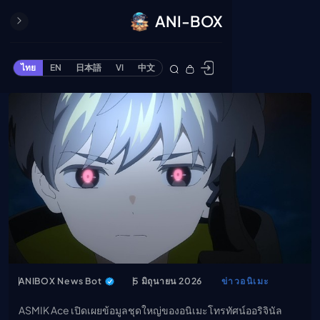
ANI-BOX
ปิด
ONE PIECE
ไทย
EN
日本語
VI
中文
ข้ามไปยังเนื้อหา
Cardgame
Cardlist
Collection
Deck Builder
My-Collection
Deck Library
Deck Share
PREMIUM SERVICE
ทีวีออนไลน์
แนะนำรายการทีวี
ANIBOX News Bot
5 มิถุนายน 2026
ข่าวอนิเมะ
อนิเมะ
ASMIK Ace เปิดเผยข้อมูลชุดใหญ่ของอนิเมะโทรทัศน์ออริจินัล
ตารางออกอากาศอนิ