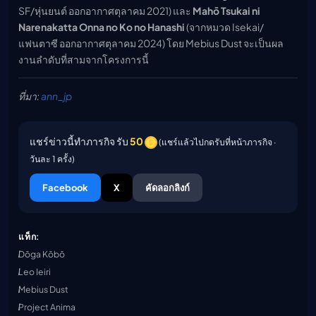
SF/หุ่นยนต์ ออกอากาศตุลาคม 2021) และ
Mahō Tsukai ni
Narenakatta Onna no Ko no Hanashi
(จากหมวด Isekai/
แฟนตาซี ออกอากาศตุลาคม 2024) โดย Mebius Dust จะเป็นผล
งานลำดับที่สามจากโครงการนี้
ที่มา:
ann_jp
แชร์ข่าวนี้ทำภารกิจ รับ
50
(แชร์แล้วไปกดรับที่หน้าภารกิจ ·
วันละ 1 ครั้ง)
Facebook
X
คัดลอกลิงก์
แท็ก:
Dōga Kōbō
Leo Ieiri
Mebius Dust
Project Anima