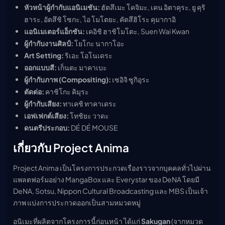
หัวหน้าผู้กำกับแอนิเมชัน:
ฮัตสึเมะ โคจิมะ, เคน อิตาคุระ, ยู คุริ
ฮาระ, อัตสึชิ โซกะ, ไอ โมโตยะ, คัตสึฮิโระ คุมากาอิ
แอนิเมเตอร์แอ็กชัน:
เคอิชิ ฮาชิโมโตะ, Suen Wai Kwan
ผู้กำกับงานศิลป์:
โยโกะ นากาโอะ
Art Setting:
ริเอะ โอโนเดระ
ออกแบบสี:
เก็นตะ มาคาเบะ
ผู้กำกับภาพ (Compositing):
เซอิจิ ซูกิอุระ
ตัดต่อ:
คาชิโกะ คิมุระ
ผู้กำกับเสียง:
ทาเคชิ ทาคาเดระ
เอฟเฟกต์เสียง:
โทชิยะ วาดะ
ดนตรีประกอบ:
DÉ DÉ MOUSE
เกี่ยวกับ Project Anima
Project Anima เป็นโครงการประกวดเรื่องราวจากบุคคลทั่วไปผ่าน
แพลตฟอร์มอย่าง MangaBox และ Everystar ของ DeNA โดยมี
DeNA, Sotsu, Nippon Cultural Broadcasting และ MBS เป็นเจ้า
ภาพ แบ่งการประกวดออกเป็นสามหมวดหมู่
อนิเมะที่ผลิตจากโครงการนี้ก่อนหน้า ได้แก่
Sakugan
(จากหมวด