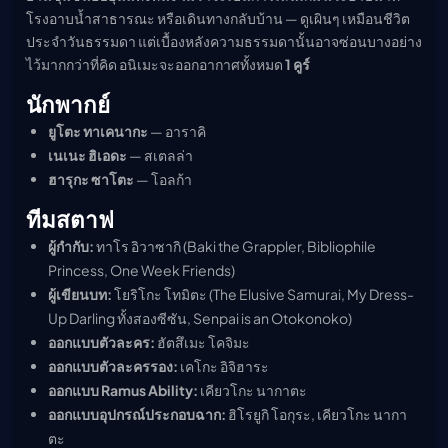
โรงอาบน้ำสาธารณะ หรือเดินทางกลับบ้าน — ดูเผินๆ เหมือนชีวิต
ประจำวันธรรมดา แต่เบื้องหลังความธรรมดานั้นอาจซ่อนบางอย่าง
ไว้มากกว่าที่คิด อนิเมะจะออกอากาศทั้งหมด
1 คูร์
นักพากย์
ยูโตะ ทาเคนากะ
— อาราคิ
เนเนะ ฮิเอดะ
— สเตลล่า
ฮารุกะ ซาโตะ
— โอลก้า
ทีมสตาฟ
ผู้กำกับ:
ทาโร อิวาซากิ (Baki the Grappler, Bibliophile
Princess, One Week Friends)
ผู้เขียนบท:
โยริโกะ โทมิตะ (The Elusive Samurai, My Dress-
Up Darling ทั้งสองซีซัน, Senpai is an Otokonoko)
ออกแบบตัวละคร:
ฮัตสึเมะ โคจิมะ
ออกแบบตัวละครรอง:
เคโกะ อิจิฮาระ
ออกแบบ Ramus Ability:
เคียวโกะ นากาตะ
ออกแบบอุปกรณ์ประกอบฉาก:
ฮิโรยูกิ โอกุระ, เคียวโกะ นากา
ตะ