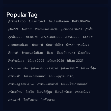
Popular Tag
Anime Expo
Crunchyroll
Jujutsu Kaisen
KADOKAWA
MAPPA
Netflix
Premium Bandai
Science SARU
กันดั้ม
กูดส์อนิเมะ
ของสะสม
ของสะสมอนิเมะ
ข่าวอนิเมะ
คอลแลบ
คอลแลบอนิเมะ
นักพากย์
นักพากย์เสียง
นิทรรศการอนิเมะ
ฟิกเกอร์
ภาพยนตร์อนิเมะ
มังงะ
มังงะดัดแปลง
มังงะใหม่
สินค้าอนิเมะ
อนิเมะ 2025
อนิเมะ 2026
อนิเมะ 2027
อนิเมะคลาสสิก
อนิเมะซัมเมอร์ 2026
อนิเมะซีซัน 2
อนิเมะญี่ปุ่น
อนิเมะทีวี
อนิเมะภาพยนตร์
อนิเมะฤดูร้อน 2025
อนิเมะฤดูร้อน 2026
อนิเมะแฟนตาซี
อนิเมะโรงภาพยนตร์
อนิเมะใหม่
อิเซไก
อีเวนต์ญี่ปุ่น
อีเวนต์อนิเมะ
เพลงอนิเมะ
แฟนตาซี
ไลต์โนเวล
ไลท์โนเวล