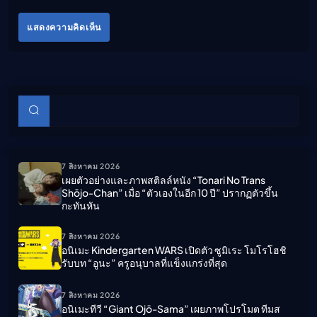
แสดงความคิดเห็น
บทความย่อย
ค้นหา
7 สิงหาคม 2026
เผยตัวอย่างและภาพสติลล์หนัง “Tonari No Trans
Shōjo-Chan” เมื่อ “ตัวเองในอีก 10 ปี” ปรากฏตัวขึ้น
กะทันหัน
7 สิงหาคม 2026
อนิเมะ Kindergarten WARS เปิดตัว ซูมิเระ โมโรโฮชิ
รับบท “อูนะ” ครูอนุบาลที่แข็งแกร่งที่สุด
7 สิงหาคม 2026
อนิเมะทีวี “Giant Ojō-Sama” เผยภาพโปรโมต ทีมส