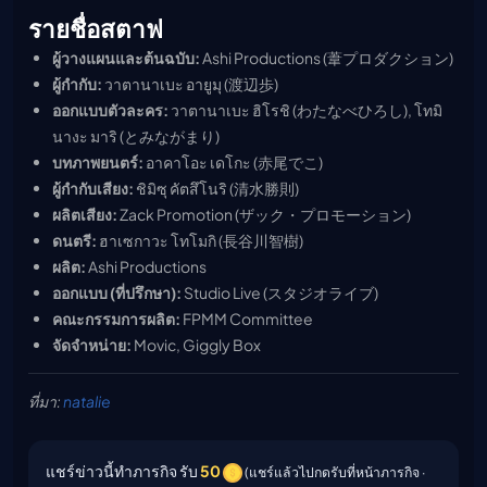
รายชื่อสตาฟ
ผู้วางแผนและต้นฉบับ:
Ashi Productions (葦プロダクション)
ผู้กำกับ:
วาตานาเบะ อายูมุ (渡辺歩)
ออกแบบตัวละคร:
วาตานาเบะ ฮิโรชิ (わたなべひろし), โทมิ
นางะ มาริ (とみながまり)
บทภาพยนตร์:
อาคาโอะ เดโกะ (赤尾でこ)
ผู้กำกับเสียง:
ชิมิซุ คัตสึโนริ (清水勝則)
ผลิตเสียง:
Zack Promotion (ザック・プロモーション)
ดนตรี:
ฮาเซกาวะ โทโมกิ (長谷川智樹)
ผลิต:
Ashi Productions
ออกแบบ (ที่ปรึกษา):
Studio Live (スタジオライブ)
คณะกรรมการผลิต:
FPMM Committee
จัดจำหน่าย:
Movic, Giggly Box
ที่มา:
natalie
แชร์ข่าวนี้ทำภารกิจ รับ
50
(แชร์แล้วไปกดรับที่หน้าภารกิจ ·