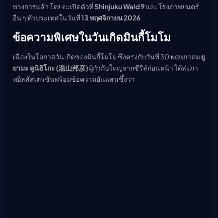
ทางการแล้ว โดยจะเปิดตัวที่
Shinjuku Wald 9
และโรงภาพยนตร์
อื่น ๆ ทั่วประเทศในวันที่
13 พฤศจิกายน 2026
ข้อความพิเศษในวันเกิดมินกี้โมโม
เนื่องในโอกาสวันเกิดของมินกี้โมโม ซึ่งตรงกับวันที่ 30 พฤษภาคม
ยู
ยามะ คูนิฮิโกะ (湯山邦彦)
ผู้กำกับใหญ่จากซีรีส์ก่อนหน้า ได้ส่งภา
พอิลลัสเตรชันพร้อมข้อความอันแสนซึ้งว่า