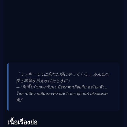
「ミンキーモモは忘れた頃にやってくる……みんなの
夢と希望が消えかけたときに」
— “มินกี้โมโมจะกลับมาเมื่อทุกคนเกือบลืมเธอไปแล้ว…
ในยามที่ความฝันและความหวังของทุกคนกำลังจะมอด
ดับ”
เนื้อเรื่องย่อ