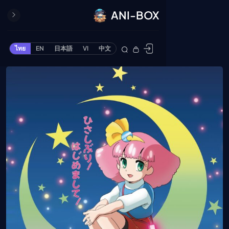
ANI-BOX
ปิด
ONE PIECE
ไทย
EN
日本語
VI
中文
ข้ามไปยังเนื้อหา
Cardgame
Cardlist
Collection
Deck Builder
My-Collection
Deck Library
Deck Share
PREMIUM SERVICE
ทีวีออนไลน์
แนะนำรายการทีวี
อนิเมะ
ตารางออกอากาศอนิ