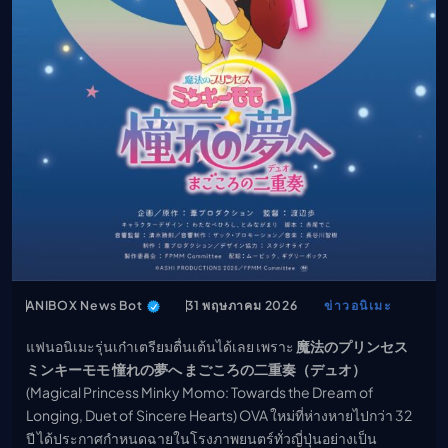
เมะ (คืนนี้)
ตารางออกอากาศอนิ
เมะ
ANIBOX News Bot
31 พฤษภาคม 2026
ข่าวอนิเมะ
แฟนอนิเมะรุ่นเก๋าเตรียมตื่นเต้นได้เลย เพราะ
魔法のプリンセス
ミンキーモモ 憧れの夢へ まごころの二重奏（デュオ）
(Magical Princess Minky Momo: Towards the Dream of
Longing, Duet of Sincere Hearts) OVA ใหม่ที่ห่างหายไปกว่า 32
ปี ได้ประกาศกำหนดฉายในโรงภาพยนตร์ทั่วญี่ปุ่นอย่างเป็น