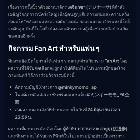
เรื่องราวครั้งนี้ว่าด้วยอาณาจักร
เดจินาซา (デジナーサ)
ที่กำลัง
เผชิญวิกฤตการณ์ครั้งใหญ่ เมื่อผู้คนสูญเสียความฝันและความหวัง
ส่งผลให้ “พลังงานแห่งความฝัน” ลดน้อยลงจนอาณาจักรแห่งนี้ใกล้
จะดับสูญ มินกี้โมโมจึงต้องออกเดินทางต่อสู้เพื่อช่วยเหลือบ้านเกิด
ของเธออีกครั้ง
กิจกรรม Fan Art สำหรับแฟน ๆ
ทีมงานยังเปิดโอกาสให้แฟน ๆ ร่วมสนุกผ่านกิจกรรม
Fan Art
โดย
ผลงานที่ได้รับคัดเลือกจะถูกนำไปตีพิมพ์ในโปรแกรมบุ๊กของโรง
ภาพยนตร์ วิธีการร่วมกิจกรรมมีดังนี้
ติดตามบัญชี X ทางการ
@minkymomo_ap
โพสต์ภาพอิลลัสเตรชันพร้อมแฮชแท็ก
#ミンキーモモ_FA企
画
ส่งผลงานผ่านลิงก์ที่กำหนดภายในวันที่
24 มิถุนายน เวลา
23:59 น.
ผลงานที่ผ่านการคัดเลือกโดย
ผู้กำกับ วาตานาเบะ อายูมุ (渡辺歩)
และทีมงานจะได้รับการตีพิมพ์ในโปรแกรมบุ๊กอย่างเป็นทางการ