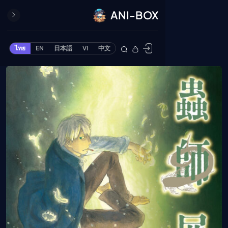
ANI-BOX
ปิด
ONE PIECE
ไทย
EN
日本語
VI
中文
ข้ามไปยังเนื้อหา
Cardgame
Cardlist
Collection
Deck Builder
My-Collection
Deck Library
Deck Share
PREMIUM SERVICE
ทีวีออนไลน์
แนะนำรายการทีวี
อนิเมะ
ตารางออกอากาศอนิ