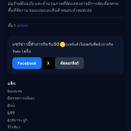
อนุรักษ์ต้นฉบับ และจำนวนภาพที่จัดแสดงอาจมีการคัดเลือกตาม
พื้นที่จัดงาน ของแถมและสินค้าหมดแล้วหมดเลย
ที่มา:
aniani
แชร์ข่าวนี้ทำภารกิจ รับ
50
(แชร์แล้วไปกดรับที่หน้าภารกิจ ·
วันละ 1 ครั้ง)
Facebook
X
คัดลอกลิงก์
แท็ก:
ของสะสม
นิทรรศการอนิเมะ
มังงะ
มูชิชิ
อุรุชิบาระ ยูกิ
ฮิโรชิมา