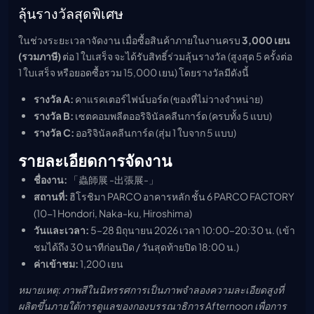
ลุ้นรางวัลสุดพิเศษ
ในช่วงระยะเวลาจัดงาน เมื่อซื้อสินค้าภายในงานครบ
3,000 เยน
(รวมภาษี)
ต่อ 1 ใบเสร็จ จะได้รับสิทธิ์ร่วมลุ้นรางวัล (สูงสุด 5 ครั้งต่อ
1 ใบเสร็จ หรือยอดซื้อรวม 15,000 เยน) โดยรางวัลมีดังนี้
รางวัล A:
คาแรคเตอร์ไฟน์บอร์ด (ของที่ไม่วางจำหน่าย)
รางวัล B:
เซตคอมพลีตออริจินัลคลีนการ์ด (ครบทั้ง 5 แบบ)
รางวัล C:
ออริจินัลคลีนการ์ด (สุ่ม 1 ใบจาก 5 แบบ)
รายละเอียดการจัดงาน
ชื่องาน:
「蟲師展 -出張展-」
สถานที่:
ฮิโรชิมา PARCO อาคารหลัก ชั้น 6 PARCO FACTORY
(10-1 Hondori, Naka-ku, Hiroshima)
วันและเวลา:
5–28 มิถุนายน 2026 เวลา 10:00–20:30 น. (เข้า
ชมได้ถึง 30 นาทีก่อนปิด / วันสุดท้ายปิด 18:00 น.)
ค่าเข้าชม:
1,200 เยน
หมายเหตุ: ภาพสีในนิทรรศการเป็นภาพจำลองความละเอียดสูงที่
ผลิตขึ้นภายใต้การดูแลของกองบรรณาธิการ Afternoon เพื่อการ