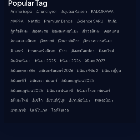
Popular Tag
Anime Expo
Crunchyroll
Jujutsu Kaisen
KADOKAWA
MAPPA
Netflix
Premium Bandai
Science SARU
กันดั้ม
กูดส์อนิเมะ
ของสะสม
ของสะสมอนิเมะ
ข่าวอนิเมะ
คอลแลบ
คอลแลบอนิเมะ
นักพากย์
นักพากย์เสียง
นิทรรศการอนิเมะ
ฟิกเกอร์
ภาพยนตร์อนิเมะ
มังงะ
มังงะดัดแปลง
มังงะใหม่
สินค้าอนิเมะ
อนิเมะ 2025
อนิเมะ 2026
อนิเมะ 2027
อนิเมะคลาสสิก
อนิเมะซัมเมอร์ 2026
อนิเมะซีซัน 2
อนิเมะญี่ปุ่น
อนิเมะทีวี
อนิเมะภาพยนตร์
อนิเมะฤดูร้อน 2025
อนิเมะฤดูร้อน 2026
อนิเมะแฟนตาซี
อนิเมะโรงภาพยนตร์
อนิเมะใหม่
อิเซไก
อีเวนต์ญี่ปุ่น
อีเวนต์อนิเมะ
เพลงอนิเมะ
แฟนตาซี
ไลต์โนเวล
ไลท์โนเวล