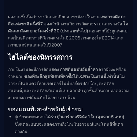
ผลงานชิ้นนี้คว้ารางวัลยอดเยี่ยมสาขามังงะในงาน
เทศกาลศิลปะ
สื่อแห่งชาติ ครั้งที่ 7
ของสำนักงานกิจการวัฒนธรรม และรางวัล
โค
ดันฉะ มังงะ อวอร์ด ครั้งที่ 30 (ประเภททั่วไป)
นอกจากนี้ยังถูกดัดแป
ลงเป็นอนิเมะทางทีวีภาคแรกในปี 2005 ภาคสองในปี 2014 และ
ภาพยนตร์คนแสดงในปี 2007
ไฮไลต์ของนิทรรศการ
ภายในงานจะมีการจัดแสดง
ภาพต้นฉบับอันล้ำค่า
จากมังงะ พร้อม
จำหน่าย
ของที่ระลึกสุดพิเศษที่หาซื้อได้เฉพาะในงานนี้เท่านั้น
ไม่
ว่าจะเป็น สแควร์คาแรคเตอร์ไฟน์บอร์ดรูปกิงโกะ, อะคริลิก
สแตนด์, และอะคริลิกสแตนด์แบบฉากพับ ทุกชิ้นล้วนถ่ายทอดความ
งามของภาพต้นฉบับได้อย่างครบถ้วน
ของแถมพิเศษสำหรับผู้เข้าชม
ผู้เข้าชมทุกคนจะได้รับ
บุ๊กมาร์กออริจินัล 1 ใบ (สุ่มจาก 5 แบบ)
ซึ่งแต่ละแบบจะแสดงภาพกิงโกะในอารมณ์และโทนสีที่แตก
ต่างกัน