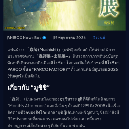
เมะ (คืนนี้)
ตารางออกอากาศอนิ
เมะ
ANIBOX News Bot
19 พฤษภาคม 2026
อีเวนต์
แฟนมังงะ
「蟲師 (Mushishi)」
(มูชิชิ) เตรียมตัวให้พร้อม! มีการ
ประกาศจัดงาน
「蟲師展 -出張展-」
นิทรรศการภาพต้นฉบับสุด
พิเศษที่เดินทางมาถึงเมืองฮิโรชิมา โดยจะเปิดให้เข้าชมที่
ฮิโรชิมา
PARCO ชั้น 6 “PARCO FACTORY”
ตั้งแต่วันที่
5 มิถุนายน 2026
(วันศุกร์)
เป็นต้นไป
เกี่ยวกับ “มูชิชิ”
「蟲師」 เป็นผลงานมังงะของ
อุรุชิบาระ ยูกิ
ที่ตีพิมพ์ในนิตยสาร
“Monthly Afternoon” และสื่ออื่น ๆ ตั้งแต่ปี 1999 ถึง 2008 เนื้อเรื่อง
ติดตามชีวิตของ
กิงโกะ
นักล่ามูชิ ผู้เดินทางเผชิญกับ “มูชิ (蟲)” สิ่งมี
ชีวิตประหลาดที่ตาคนธรรมดามองไม่เห็น และคลี่คลาย
ปรากฏการณ์ลึกลับต่าง ๆ ที่เกิดขึ้นจากพวกมัน