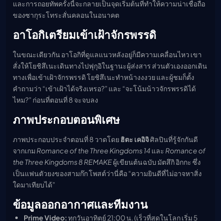
และการถอยทัพครั้งนี้จะกลายเป็นจุดเริ่มต้นที่ทำให้ความน่าเชื่อถือ
ของซากุระโทระสั่นคลอนในอนาคต
อาโอกิเตรียมเข้าเฝ้าจักรพรรดิ
ในขณะเดียวกัน อาโอกิที่ดูแลแนวหลังอยู่ก็มีความเคลื่อนไหว เขา
สั่งให้โยชิสึเนะเดินทางไปฟุกุอิในฐานะผู้ส่งสาร ส่วนตัวเองออกเดิน
ทางเพื่อเข้าเฝ้าจักรพรรดิ โยชิสึเนะทำหน้างงงวย และผู้ชมก็ตั้ง
คำถามว่า “เข้าเฝ้าได้จริงเหรอ?” และ “จะโน้มน้าวจักรพรรดิได้
ไหม?” ก่อนที่ตอนที่ 8 จะจบลง
ภาพประกอบตอนพิเศษ
ภาพประกอบประจำตอนที่ 8 วาดโดย
ฮิตะ เคอิจิ
ศิลปินที่รู้จักกันดี
จากเกม
Romance of the Three Kingdoms 14
และ
Romance of
the Three Kingdoms 8 REMAKE
ผู้เขียนต้นฉบับ มัตสึกิ อิกกะ ซึ่ง
เป็นแฟนตัวยงของสามก๊ก โพสต์ว่านี่คือ “ความยินดีที่ไม่อาจหาสิ่ง
ใดมาเทียบได้”
ข้อมูลออกอากาศและทีมงาน
Prime Video:
ทุกวันอาทิตย์ 21:00 น. (เร็วที่สุดในโลก เริ่ม 5