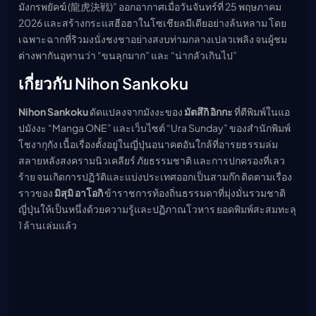
มังกรพยัคฆ์ (龍虎決戦)” ออกอากาศเมื่อวันจันทร์ที่ 25 พฤษภาคม
เมะ (คืนนี้)
2026 และสร้างกระแสฮือฮาในโซเชียลมีเดียอย่างล้นหลาม โดย
ตารางออกอากาศอนิ
เมะ
เฉพาะฉากที่ริวมงนั่งชงชาอย่างสงบท่ามกลางเปลวเพลิง จนผู้ชม
ต่างพากันอุทานว่า “ขนลุกมาก” และ “น่ากลัวเกินไป”
เกี่ยวกับ Nihon Sankoku
Nihon Sankoku
ดัดแปลงจากมังงะของ
มัตสึกิ อิกกะ
ที่ตีพิมพ์ในแอ
ปมังงะ “Manga ONE” และเว็บไซต์ “Ura Sunday” ของสำนักพิมพ์
โชงากุกัง เนื้อเรื่องตั้งอยู่ในญี่ปุ่นอนาคตอันใกล้ที่อารยธรรมล่ม
สลายหลังสงครามนิวเคลียร์ ภัยธรรมชาติ และการปกครองที่เลว
ร้าย จนเกิดการปฏิวัติและแบ่งประเทศออกเป็นสามก๊ก ติดตามเรื่อง
ราวของ
มิสุมิ อาโอกิ
ข้าราชการท้องถิ่นธรรมดาที่มุ่งมั่นรวมชาติ
ญี่ปุ่นให้เป็นหนึ่งด้วยความรู้และปฏิภาณโวหาร ยอดพิมพ์สะสมทะลุ
1 ล้านเล่มแล้ว