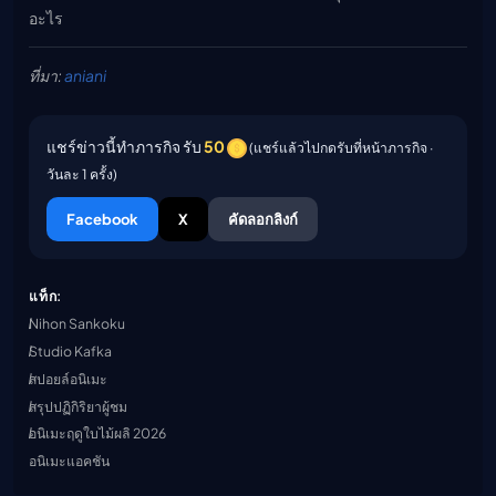
อะไร
ที่มา:
aniani
แชร์ข่าวนี้ทำภารกิจ รับ
50
(แชร์แล้วไปกดรับที่หน้าภารกิจ ·
วันละ 1 ครั้ง)
Facebook
X
คัดลอกลิงก์
แท็ก:
Nihon Sankoku
Studio Kafka
สปอยล์อนิเมะ
สรุปปฏิกิริยาผู้ชม
อนิเมะฤดูใบไม้ผลิ 2026
อนิเมะแอคชัน