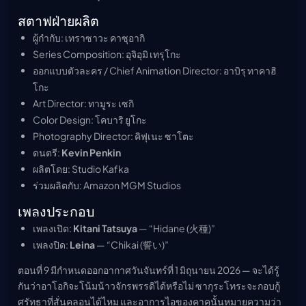
สตาฟฝ่ายผลิต
ผู้กำกับ: เทราซาวะ คาซุอากิ
Series Composition: อุจิอุมิ เทรุโกะ
ออกแบบตัวละคร / Chief Animation Director: อาบิรุ ทาคาฮิ
โกะ
Art Director: ทามูระ เซกิ
Color Design: โคบาริ ยูโกะ
Photography Director: คิฟุเนะ ซาโตะ
ดนตรี:
Kevin Penkin
ผลิตโดย: Studio Kafka
ร่วมผลิตกับ: Amazon MGM Studios
เพลงประกอบ
เพลงเปิด:
Kitani Tatsuya
— “Hidane (火種)”
เพลงปิด:
Leina
— “Chikai (誓い)”
ตอนที่ 9 มีกำหนดออกอากาศวันจันทร์ที่ 1 มิถุนายน 2026 — จะได้รู้
กันว่าอาโอกิจะโน้มน้าวจักรพรรดิได้หรือไม่ ซากุระโทระจะกอบกู้
ศรัทธาที่สั่นคลอนได้ไหม และอาการไอของคาคุนั้นหมายความว่า