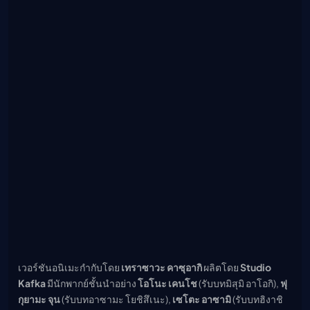
เวอร์ชันอนิเมะกำกับโดย
เทราซาวะ คาซุอากิ
ผลิตโดย
Studio
Kafka
มีนักพากย์ชั้นนำอย่าง
โอโนะ เคนโช
(รับบทมิสุมิ อาโอกิ),
ฟุ
กุยามะ จุน
(รับบทอาซามะ โยชิสึเนะ),
เซโตะ อาซามิ
(รับบทฮิงาชิ