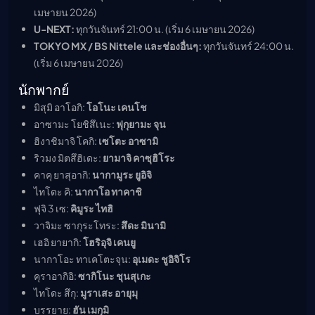
เมษายน 2026)
U-NEXT:
ทุกวันจันทร์ 21:00 น. (เริ่ม 6 เมษายน 2026)
TOKYO MX / BS Nittele และช่องอื่นๆ:
ทุกวันจันทร์ 24:00 น.
(เริ่ม 6 เมษายน 2026)
นักพากย์
มิสุมิ อาโอกิ:
โอโนะ เคนโช
อาซามะ โยชิสึเนะ:
ฟุกุยามะ จุน
ฮิงาชิมาจิ โคกิ:
เซโตะ อาซามิ
ริวมง มิตสึฮิเดะ:
ยามาจิ คาซุฮิโระ
คาคุ ยาสุอากิ:
นากามูระ ยูอิจิ
ไทโดะ คิ:
นากาโอ ทาคาชิ
ฟุจิ 3 เซ:
คิมูระ ไทฮิ
วาจิมะ ซากุระโทระ:
สึดะ มินามิ
เฮอิ ยายากิ:
โฮริอุจิ เคนยู
นากาโอะ ทาเคโตะจุน:
อุเมดะ ชูอิจิโร
คุราอากิอิ:
ซากิโนะ ชุนสุเกะ
ไทโดะ สึกุ:
มูราเสะ อายุมุ
บรรยาย:
ฮัน เมกุมิ