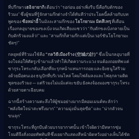
ที่ปรึกษา
เฮอิ ยายากิ
เตือนว่า “รอก่อน อย่าเพิ่งรีบ นี่คือกับดักของ
ริวมง” ซึ่งผู้ชมที่รู้จักสามก๊กต่างจำได้ทันทีว่าประโยคนี้คล้ายกับบท
พูดของ
ซือหม่าอี้
ในมังงะสามก๊กของ
โยโกยามะ มิตสึเทรุ
ที่เตือน
เรื่องกลอุบายของขงเบ้ง จนเกิดเสียงแซวว่า “กับดักขงเบ้งกลายเป็น
กับดักริวมงแล้ว!” และ “สามก๊กก็สามก๊ก แต่เป็นเวอร์ชันโยโกยามะ
ชัดๆ!”
กลยุทธ์ที่ริวมงใช้คือ
“กลวิธีเมืองร้าง (空城の計)”
ซึ่งเป็นกลอุบายที่
จงใจล่อให้ศัตรูเข้ามาแล้วทำให้เกิดความระแวง จนต้องถอยทัพ แต่
ซากุระโทระกลับเลือกที่จะรุกหน้าแทนการถอย และยิงธนูใส่ริวม
งด้วยมือตนเอง ธนูปักที่บริเวณไหล่ โคมไฟล้มลงและไฟลุกลามติด
ชุดของริวมง — แต่ริวมงไม่แม้แต่จะขยับ ยังคงจ้องมองซากุระโทระ
ด้วยสายตาเฉียบคม
ฉากนี้สร้างความตะลึงให้ผู้ชมอย่างมาก มีคอมเมนต์ทะลักว่า
“พลังจิตใจน่าสะพรึงมาก” “ความมุ่งมั่นสุดขีด” และ “น่ากลัวจน
ขนลุก”
ซากุระโทระที่ถูกบีบด้วยบรรยากาศนั้น เข้าใจผิดว่ามีทหารซุ่ม
โจมตีจึงสั่งถอยทัพทันที ซึ่งเยยากิแสดงสีหน้าผิดหวังอย่างเห็นได้ชัด