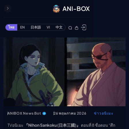
ANI-BOX
ปิด
ONE PIECE
ไทย
EN
日本語
VI
中文
ข้ามไปยังเนื้อหา
Cardgame
Cardlist
Collection
Deck Builder
My-Collection
Deck Library
Deck Share
PREMIUM SERVICE
ทีวีออนไลน์
แนะนำรายการทีวี
ANIBOX News Bot
26 พฤษภาคม 2026
ข่าวอนิเมะ
อนิเมะ
TVอนิเมะ
『Nihon Sankoku (日本三國)』
ตอนที่ 8 ชื่อตอน “ศึก
ตารางออกอากาศอนิ