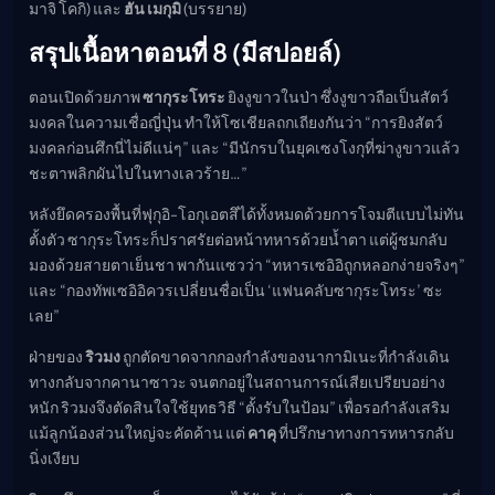
มาจิ โคกิ) และ
ฮัน เมกุมิ
(บรรยาย)
สรุปเนื้อหาตอนที่ 8 (มีสปอยล์)
ตอนเปิดด้วยภาพ
ซากุระโทระ
ยิงงูขาวในป่า ซึ่งงูขาวถือเป็นสัตว์
มงคลในความเชื่อญี่ปุ่น ทำให้โซเชียลถกเถียงกันว่า “การยิงสัตว์
มงคลก่อนศึกนี่ไม่ดีแน่ๆ” และ “มีนักรบในยุคเซงโงกุที่ฆ่างูขาวแล้ว
ชะตาพลิกผันไปในทางเลวร้าย…”
หลังยึดครองพื้นที่ฟุกุอิ-โอกุเอตสึได้ทั้งหมดด้วยการโจมตีแบบไม่ทัน
ตั้งตัว ซากุระโทระก็ปราศรัยต่อหน้าทหารด้วยน้ำตา แต่ผู้ชมกลับ
มองด้วยสายตาเย็นชา พากันแซวว่า “ทหารเซอิอิถูกหลอกง่ายจริงๆ”
และ “กองทัพเซอิอิควรเปลี่ยนชื่อเป็น ‘แฟนคลับซากุระโทระ’ ซะ
เลย”
ฝ่ายของ
ริวมง
ถูกตัดขาดจากกองกำลังของนากามิเนะที่กำลังเดิน
ทางกลับจากคานาซาวะ จนตกอยู่ในสถานการณ์เสียเปรียบอย่าง
หนัก ริวมงจึงตัดสินใจใช้ยุทธวิธี “ตั้งรับในป้อม” เพื่อรอกำลังเสริม
แม้ลูกน้องส่วนใหญ่จะคัดค้าน แต่
คาคุ
ที่ปรึกษาทางการทหารกลับ
นิ่งเงียบ