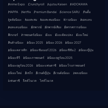
Anime Expo
Crunchyroll
Jujutsu Kaisen
KADOKAWA
MAPPA
Netflix
Premium Bandai
Science SARU
กันดั้ม
กูดส์อนิเมะ
ของสะสม
ของสะสมอนิเมะ
ข่าวอนิเมะ
คอลแลบ
คอลแลบอนิเมะ
นักพากย์
นักพากย์เสียง
นิทรรศการอนิเมะ
ฟิกเกอร์
ภาพยนตร์อนิเมะ
มังงะ
มังงะดัดแปลง
มังงะใหม่
สินค้าอนิเมะ
อนิเมะ 2025
อนิเมะ 2026
อนิเมะ 2027
อนิเมะคลาสสิก
อนิเมะซัมเมอร์ 2026
อนิเมะซีซัน 2
อนิเมะญี่ปุ่น
อนิเมะทีวี
อนิเมะภาพยนตร์
อนิเมะฤดูร้อน 2025
อนิเมะฤดูร้อน 2026
อนิเมะแฟนตาซี
อนิเมะโรงภาพยนตร์
อนิเมะใหม่
อิเซไก
อีเวนต์ญี่ปุ่น
อีเวนต์อนิเมะ
เพลงอนิเมะ
แฟนตาซี
ไลต์โนเวล
ไลท์โนเวล