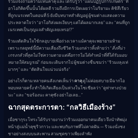
ริวมงจึงถามความเห็นคาคุ และได้รับรู้ว่า “แผนปฏิรูปการเกษตร” ที่
อาโอกิคิดขึ้นนั้นได้ผลดี รวมถึงมีการเปิดเผยว่าโมริยามะ คิชิสึเรียว
ที่ถูกเนรเทศในตอนที่ 5 ยังมีบทบาทสำคัญอยู่ ผู้ชมต่างแสดงความ
ประหลาดใจว่า “อาโอกิส่งผลเงียบๆ แต่ได้ผลมากเลย” และ “คนที่ถูก
เนรเทศเป็นกุญแจสำคัญเลยเหรอ!?”
ริวมงตัดสินใจใช้กลอุบายเพื่อถ่วงเวลา แม้คาคุจะพยายามห้าม
เพราะกลยุทธ์นี้มีความเสี่ยงถึงชีวิต ริวมงกล่าวทิ้งท้ายว่า
“สิ่งที่น่า
เกรงกลัวที่สุดไม่ใช่ความตาย แต่คือการไม่ได้ทำหน้าที่ที่ได้รับมอบ
หมายให้สมบูรณ์”
ก่อนจะเดินจากไป ผู้ชมต่างชื่นชมว่า “ริวมงลุงเท่
มากๆ” และ “ตัดสินใจแน่วแน่จริง”
อย่างไรก็ตาม หลายคนสังเกตเห็นว่า
คาคุ
ดูไม่ค่อยสบาย มีฉากไอ
หอบหลายครั้ง ทำให้เกิดเสียงเป็นห่วงในโซเชียลว่า “ดูท่าทางป่วย
นะ” และ “ขอร้องนะ คาคุซัง อย่าไอเลย…”
ฉากสุดตระการตา: “กลวิธีเมืองร้าง”
เมื่อซากุระโทระได้รับรายงานว่าริวมงออกมาคนเดียว จึงนำทัพมุ่ง
หน้าสู่แม่น้ำคุซุริวกาวะ และพบกับภาพที่ไม่คาดฝัน — ริวมงนั่งชง
ชาอย่างสงบบนสะพาน สวมชุดขาวเพียงลำพัง