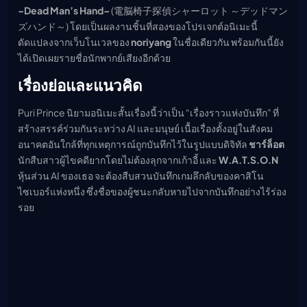
เมะ (คืนนี้)
~Dead Man’s Hand~
(電脳椅子探偵シャーロット ～デッドマン
ตารางออกอากาศอนิ
ズハンド～) โดยเป็นผลงานชิ้นที่สองของโปรเจกต์อนิเมะนี้
เมะ
ดัดแปลงจากเว็บโนเวลของ
noriyang
ในชื่อเดียวกัน พร้อมกันนี้ยัง
ได้เปิดเผยรายชื่อนักพากย์เสียงอีกด้วย
เรื่องย่อและแนวคิด
Puri Prince นิยามอนิเมะสั้นเรื่องนี้ว่าเป็น “เรื่องราวแห่งบันทึก” ที่
สร้างสรรค์ร่วมกันระหว่าง AI และมนุษย์ เนื้อเรื่องตั้งอยู่ในสังคม
อนาคตอันใกล้ที่ทุกเหตุการณ์ถูกบันทึกไว้ในรูปแบบดิจิทัล
ชาร์ล็อต
นักสืบสาวผู้ไขคดียากโดยไม่ต้องลุกจากเก้าอี้ และ
W.A.T.S.O.N
หุ้นส่วน AI ของเธอ จะต้องสืบสวนบันทึกเกมลึกลับของคาสิโน
ไซเบอร์แห่งหนึ่ง ซึ่งชื่อของผู้ชนะกลับหายไปจากบันทึกอย่างไร้ร่อง
รอย