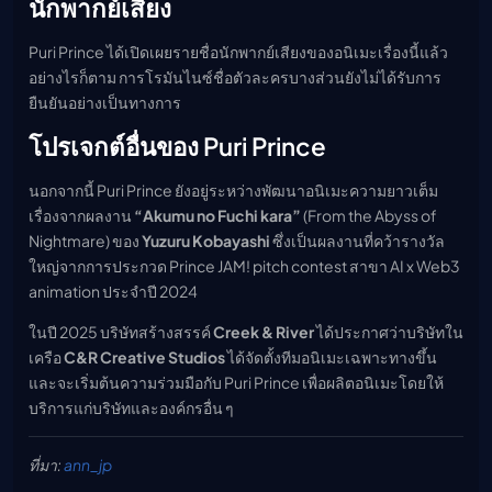
นักพากย์เสียง
Puri Prince ได้เปิดเผยรายชื่อนักพากย์เสียงของอนิเมะเรื่องนี้แล้ว
อย่างไรก็ตาม การโรมันไนซ์ชื่อตัวละครบางส่วนยังไม่ได้รับการ
ยืนยันอย่างเป็นทางการ
โปรเจกต์อื่นของ Puri Prince
นอกจากนี้ Puri Prince ยังอยู่ระหว่างพัฒนาอนิเมะความยาวเต็ม
เรื่องจากผลงาน
“Akumu no Fuchi kara”
(From the Abyss of
Nightmare) ของ
Yuzuru Kobayashi
ซึ่งเป็นผลงานที่คว้ารางวัล
ใหญ่จากการประกวด Prince JAM! pitch contest สาขา AI x Web3
animation ประจำปี 2024
ในปี 2025 บริษัทสร้างสรรค์
Creek & River
ได้ประกาศว่าบริษัทใน
เครือ
C&R Creative Studios
ได้จัดตั้งทีมอนิเมะเฉพาะทางขึ้น
และจะเริ่มต้นความร่วมมือกับ Puri Prince เพื่อผลิตอนิเมะโดยให้
บริการแก่บริษัทและองค์กรอื่น ๆ
ที่มา:
ann_jp