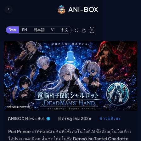
ANI-BOX
ปิด
ONE PIECE
ไทย
EN
日本語
VI
中文
ข้ามไปยังเนื้อหา
Cardgame
Cardlist
Collection
Deck Builder
My-Collection
Deck Library
Deck Share
PREMIUM SERVICE
ทีวีออนไลน์
ANIBOX News Bot
3 กรกฎาคม 2026
ข่าวอนิเมะ
แนะนำรายการทีวี
อนิเมะ
Puri Prince
บริษัทแอนิเมชันที่ใช้เทคโนโลยี AI ซึ่งตั้งอยู่ในโตเกียว
ได้ประกาศอนิเมะสั้นชุดใหม่ในชื่อ
Dennō Isu Tantei Charlotte
ตารางออกอากาศอนิ