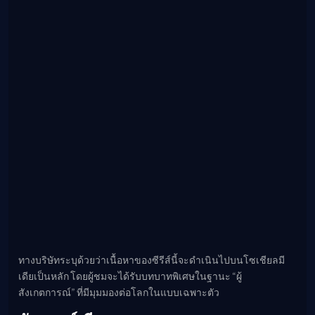
ทางบริษัทระบุด้วยว่าเนื้อหาของซีรีส์นี้จะดำเนินไปบนโซเชียลมี
เดียเป็นหลัก โดยผู้ชมจะได้รับบทบาทพิเศษในฐานะ “ผู้
สังเกตการณ์” ที่มีมุมมองต่อโลกในแบบเฉพาะตัว