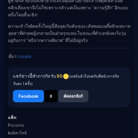
ผู้ชายกลายเป็นสิ่งหายากและมีคุณค่าอย่างยิ่ง สาเหตุที่เหล่าเมด
หลีกเลี่ยงเขาจึงไม่ใช่เพราะกลัว แต่เป็นเพราะ “ความรู้สึก” อีกแบบ
หนึ่งโดยสิ้นเชิง!
ความเข้าใจผิดครั้งใหญ่นี้คือจุดเริ่มต้นของ
เลิฟคอมเมดี้พลิกบทบาท
สุดฮา
ที่ฝ่ายหญิงกลายเป็นฝ่ายรุกแทน ในขณะที่ตัวเอกยังคงวิ่งวุ่น
อยู่กับการ “หนีจากความพินาศ” ที่ไม่มีอยู่จริง
ที่มา:
natalie
แชร์ข่าวนี้ทำภารกิจ รับ
50
(แชร์แล้วไปกดรับที่หน้าภารกิจ ·
วันละ 1 ครั้ง)
Facebook
X
คัดลอกลิงก์
แท็ก:
Piccoma
คอมิคาไลซ์