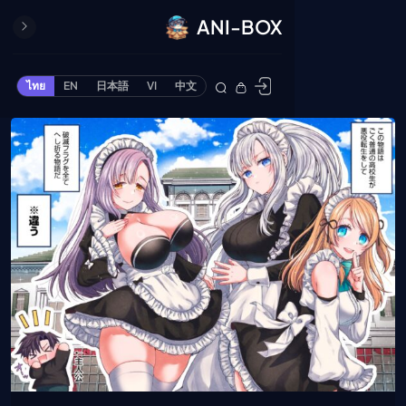
ANI-BOX
ปิด
ONE PIECE
ไทย
EN
日本語
VI
中文
ข้ามไปยังเนื้อหา
Cardgame
Cardlist
Collection
Deck Builder
My-Collection
Deck Library
Deck Share
PREMIUM SERVICE
ทีวีออนไลน์
แนะนำรายการทีวี
อนิเมะ
ตารางออกอากาศอนิ