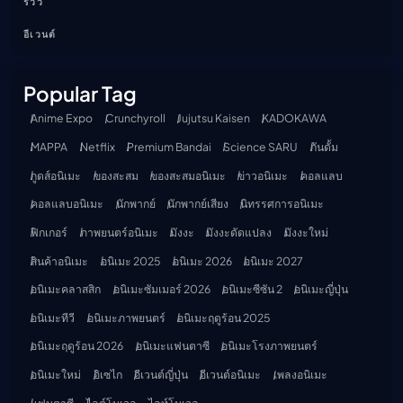
รีวิว
อีเวนต์
Popular Tag
Anime Expo
Crunchyroll
Jujutsu Kaisen
KADOKAWA
MAPPA
Netflix
Premium Bandai
Science SARU
กันดั้ม
กูดส์อนิเมะ
ของสะสม
ของสะสมอนิเมะ
ข่าวอนิเมะ
คอลแลบ
คอลแลบอนิเมะ
นักพากย์
นักพากย์เสียง
นิทรรศการอนิเมะ
ฟิกเกอร์
ภาพยนตร์อนิเมะ
มังงะ
มังงะดัดแปลง
มังงะใหม่
สินค้าอนิเมะ
อนิเมะ 2025
อนิเมะ 2026
อนิเมะ 2027
อนิเมะคลาสสิก
อนิเมะซัมเมอร์ 2026
อนิเมะซีซัน 2
อนิเมะญี่ปุ่น
อนิเมะทีวี
อนิเมะภาพยนตร์
อนิเมะฤดูร้อน 2025
อนิเมะฤดูร้อน 2026
อนิเมะแฟนตาซี
อนิเมะโรงภาพยนตร์
อนิเมะใหม่
อิเซไก
อีเวนต์ญี่ปุ่น
อีเวนต์อนิเมะ
เพลงอนิเมะ
แฟนตาซี
ไลต์โนเวล
ไลท์โนเวล