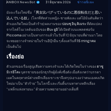
ANIBOX News Bot
11 มิถุนายน 2026
ข่าวอนิเมะ
เมะ (คืนนี้)
ตารางออกอากาศอนิ
มังงะเรื่องใหม่ชื่อ
「男女比バグっているのに悪役転生だと思い
เมะ
込んでいる奴」
(โลกที่สัดส่วนหญิง-ชายพังเละ แต่ไอ้นั่นดันคิดว่า
ตัวเองเกิดใหม่เป็นตัวร้าย) ผลงานของ
ปอนซุ อินุ คิเมระ
ที่ดัดแปลง
จากไลต์โนเวลต้นฉบับของ
ฮิบะ ยูอิ
ได้เปิดตัวบนแพลตฟอร์ม
Piccoma
อย่างเป็นทางการแล้วในวันที่ 10 มิถุนายนที่ผ่านมา โดย
จะทยอยวางจำหน่ายในร้านอีบุ๊กอื่น ๆ ตั้งแต่วันที่
15 กรกฎาคม
เป็นต้นไป
เรื่องย่อ
ตัวเอกของเรื่องสูญเสียความทรงจำและได้เกิดใหม่ในร่างของ
ฮาซู
มิ เรอิโตะ
บุตรชายของนักธุรกิจผู้มั่งคั่งชื่อดัง เมื่อสังเกตว่าบรรดา
เมดในคฤหาสน์ต่างหลีกเลี่ยงเขา เขาจึงสรุปเอาเองว่าตนเองคงเกิด
ใหม่มาเป็น “ตัวร้าย” ในโลกนี้ และเริ่มดิ้นรนหาทางหลีกเลี่ยง
“แฟล็กแห่งหายนะ” ด้วยความพยายามอย่างเต็มที่