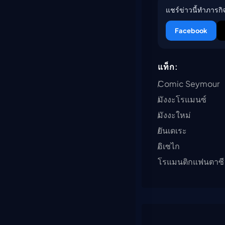
แชร์ข่าวนี้ทำภารกิจ
Facebook
แท็ก:
Comic Seymour
มังงะโรแมนซ์
มังงะใหม่
ยันเดเระ
อิเซไก
โรแมนติกแฟนตาซี