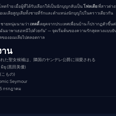
ร้าย เมื่อผู้ที่ได้รับเลือกให้เป็นนักบุญกลับเป็น
โฟลเดีย
พี่สาวต่า
 อเมเลียสูญเสียทั้งชายที่รักและตำแหน่งนักบุญไปในคราวเดียวกัน
ง ชายหนุ่มนามว่า
เทดดี้
ดยุคจากประเทศเพื่อนบ้าน ก็ปรากฏตัวขึ้นต
ฉันมาพาเธอหนีไปด้วยกัน”
— จุดเริ่มต้นของความรักสุดหวงแบบยั
ชีวิตของอเมเลียไปตลอดกาล
งาน
れた聖女候補は、隣国のヤンデレ公爵に溺愛される
 มิยุ (黒田美優)
ะ (こもの)
mic Seymour
5 กรกฎาคม