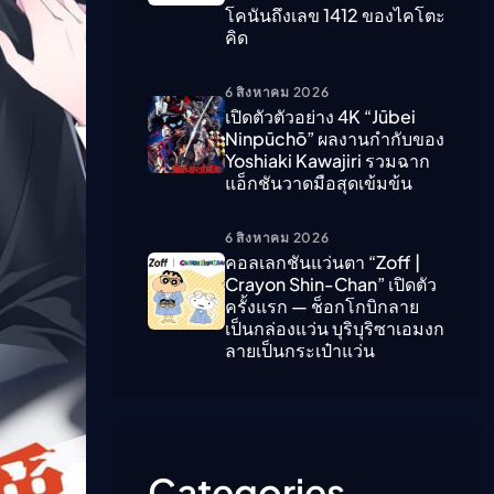
โคนันถึงเลข 1412 ของไคโตะ
คิด
ืนนี้)
6 สิงหาคม 2026
เปิดตัวตัวอย่าง 4K “Jūbei
Ninpūchō” ผลงานกำกับของ
Yoshiaki Kawajiri รวมฉาก
แอ็กชันวาดมือสุดเข้มข้น
6 สิงหาคม 2026
คอลเลกชันแว่นตา “Zoff |
Crayon Shin-Chan” เปิดตัว
ครั้งแรก — ช็อกโกบิกลาย
เป็นกล่องแว่น บุริบุริซาเอมงก
ลายเป็นกระเป๋าแว่น
Categories