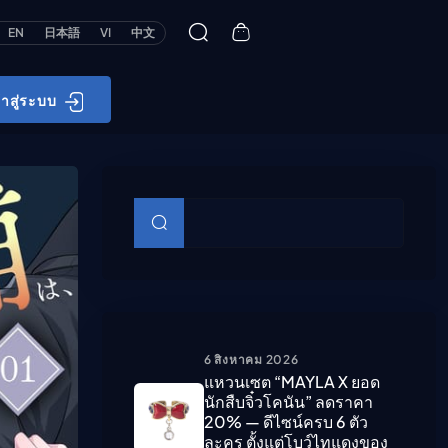
EN
日本語
VI
中文
้าสู่ระบบ
บทความย่อย
ค้นหา
6 สิงหาคม 2026
แหวนเซต “MAYLA X ยอด
นักสืบจิ๋วโคนัน” ลดราคา
20% — ดีไซน์ครบ 6 ตัว
ละคร ตั้งแต่โบว์ไทแดงของ