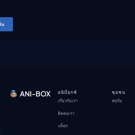
็น
อนิบ๊อกช์
ชุมชน
ANI-BOX
เกี่ยวกับเรา
ฟอรั่ม
ติดต่อเรา
บล็อก