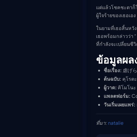
แต่แล้วโชคชะตาก็โหด
ผู้ใจร้ายของเธอเอง
ในยามที่เธอสิ้นหวั
เธอพร้อมกล่าวว่า
“
ที่กำลังจะเปลี่ยน
ข้อมูลผล
ชื่อเรื่อง:
虐げら
ต้นฉบับ:
คุโรดะ
ผู้วาด:
คิโมโน
แพลตฟอร์ม:
Co
วันเริ่มเผยแพร่:
ที่มา:
natalie