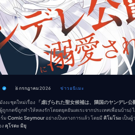
t
6 กรกฎาคม 2026
ข่าวอนิเมะ
มังงะชุดใหม่เรื่อง
「虐げられた聖女候補は、隣国のヤンデレ公
ผู้ถูกกดขี่ถูกทำให้หลงรักโดยดยุคยันเดเระจากประเทศเพื่อนบ้าน) ได้
ร์ม
Comic Seymour
อย่างเป็นทางการแล้ว โดยมี
คิโมโนะ
เป็นผู
อง
คุโรดะ มิยุ