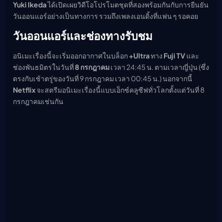
Yuki Ikeda
ได้เปิดเผยวิดีโอโปรโมตชุดที่สองพร้อมกันกับการยืนยัน
เมะ (คืนนี้)
วันออนแอร์อย่างเป็นทางการ รวมถึงเพลงเอนดิ้งที่แฟน ๆ รอคอย
ตารางออกอากาศอนิ
เมะ
วันออนแอร์และช่องทางรับชม
อนิเมะเรื่องนี้จะเริ่มออกอากาศในบล็อก
+Ultra
ทาง
Fuji TV
และ
ช่องพันธมิตรในวันที่
8 กรกฎาคม
เวลา 24:45 น. ตามเวลาญี่ปุ่น (ซึ่ง
ตรงกับเช้าตรู่ของวันที่ 9 กรกฎาคม เวลา 00:45 น.) นอกจากนี้
Netflix
จะสตรีมอนิเมะเรื่องนี้แบบเอ็กซ์คลูซีฟทั่วโลกตั้งแต่วันที่ 8
กรกฎาคมเช่นกัน