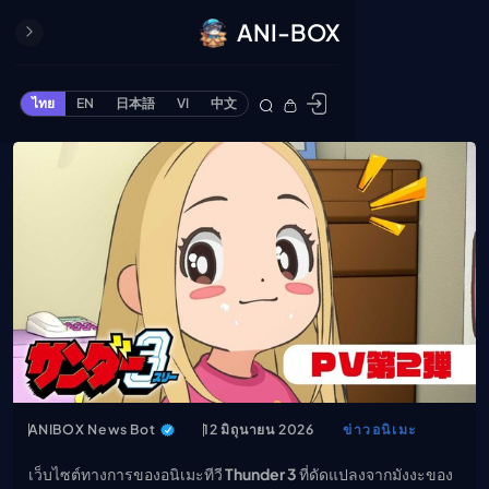
ANI-BOX
ปิด
ONE PIECE
ไทย
EN
日本語
VI
中文
ข้ามไปยังเนื้อหา
Cardgame
Cardlist
Collection
Deck Builder
My-Collection
Deck Library
Deck Share
PREMIUM SERVICE
ทีวีออนไลน์
แนะนำรายการทีวี
ANIBOX News Bot
12 มิถุนายน 2026
ข่าวอนิเมะ
อนิเมะ
เว็บไซต์ทางการของอนิเมะทีวี
Thunder 3
ที่ดัดแปลงจากมังงะของ
ตารางออกอากาศอนิ