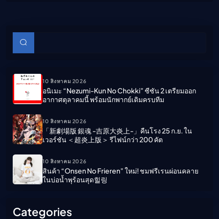
บทความย่อย
ค้นหา
10 สิงหาคม 2026
อนิเมะ “Nezumi-Kun No Chokki” ซีซัน 2 เตรียมออก
อากาศตุลาคมนี้ พร้อมนักพากย์เดิมครบทีม
10 สิงหาคม 2026
「新劇場版 銀魂 -吉原大炎上-」คืนโรง 25 ก.ย. ใน
เวอร์ชัน ＜超炎上版＞ รีไฟน์กว่า 200 คัต
10 สิงหาคม 2026
สินค้า “Onsen No Frieren” ใหม่! ชมฟรีเรนผ่อนคลาย
ในบ่อน้ำพุร้อนสุด힐링
Categories