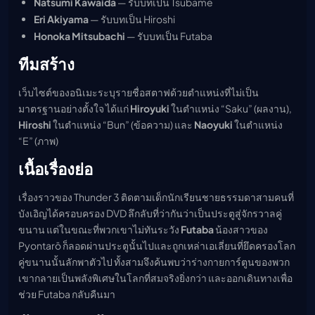
Natsumi Kawaida
— รับบทเป็น Tsubame
Eri Akiyama
— รับบทเป็น Hiroshi
Honoka Mitsubachi
— รับบทเป็น Futaba
ทีมสร้าง
เว็บไซต์ของอนิเมะระบุรายชื่อสตาฟด้วยตำแหน่งที่ไม่เป็น
มาตรฐานอย่างตั้งใจ ได้แก่
Hiroyuki
ในตำแหน่ง “Saku” (ผลงาน),
Hiroshi
ในตำแหน่ง “Bun” (ข้อความ) และ
Naoyuki
ในตำแหน่ง
“E” (ภาพ)
เนื้อเรื่องย่อ
เรื่องราวของ Thunder 3 ติดตามเด็กนักเรียนชายธรรมดาสามคนที่
บังเอิญได้ครอบครอง DVD ลึกลับที่ว่ากันว่าเป็นประตูสู่จักรวาลคู่
ขนาน แต่ในขณะที่พวกเขาไม่ทันระวัง
Futaba
น้องสาวของ
Pyontarō ก็ลอดผ่านประตูนั้นไปและถูกเหล่าเอเลี่ยนที่ยึดครองโลก
คู่ขนานนั้นลักพาตัวไป ทั้งสามจึงค้นพบว่าร่างกายการ์ตูนของพวก
เขากลายเป็นพลังพิเศษในโลกที่สมจริงยิ่งกว่า และออกเดินทางเพื่อ
ช่วย Futaba กลับคืนมา