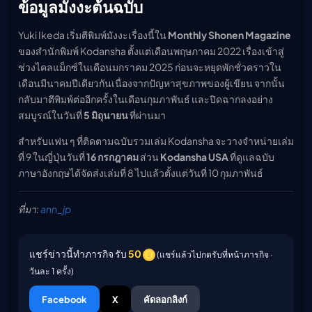
ข้อมูลมังงะต้นฉบับ
Yuki Ikeda เริ่มตีพิมพ์มังงะเรื่องนี้ใน
Monthly Shonen Magazine
ของสำนักพิมพ์ Kodansha ตั้งแต่เดือนพฤษภาคม 2022 เรื่องเข้าสู่
ช่วงไคลแม็กซ์ในเดือนมกราคม 2025 ก่อนจะหยุดพักชั่วคราวใน
เดือนมีนาคมปีเดียวกันเนื่องจากปัญหาสุขภาพของผู้เขียน จากนั้น
กลับมาตีพิมพ์ต่ออีกครั้งในเดือนกุมภาพันธ์ และปิดฉากลงอย่าง
สมบูรณ์ในวันที่
5 มิถุนายน
ที่ผ่านมา
สำหรับแฟน ๆ ที่ติดตามฉบับรวมเล่ม Kodansha จะวางจำหน่ายเล่ม
ที่ 9 ในญี่ปุ่นวันที่
16 กรกฎาคม
ส่วน
Kodansha USA
ที่ดูแลฉบับ
ภาษาอังกฤษได้จัดส่งเล่มที่ 8 ไปแล้วตั้งแต่วันที่ 10 กุมภาพันธ์
ที่มา:
ann_jp
แชร์ข่าวนี้ทำภารกิจ รับ
50
(แชร์แล้วไปกดรับที่หน้าภารกิจ ·
วันละ 1 ครั้ง)
Facebook
X
คัดลอกลิงก์