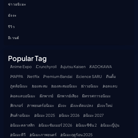
ข่าวอนิเมะ
มังงะ
รีวิว
อีเวนต์
Popular Tag
Anime Expo
Crunchyroll
Jujutsu Kaisen
KADOKAWA
MAPPA
Netflix
Premium Bandai
Science SARU
กันดั้ม
กูดส์อนิเมะ
ของสะสม
ของสะสมอนิเมะ
ข่าวอนิเมะ
คอลแลบ
คอลแลบอนิเมะ
นักพากย์
นักพากย์เสียง
นิทรรศการอนิเมะ
ฟิกเกอร์
ภาพยนตร์อนิเมะ
มังงะ
มังงะดัดแปลง
มังงะใหม่
สินค้าอนิเมะ
อนิเมะ 2025
อนิเมะ 2026
อนิเมะ 2027
อนิเมะคลาสสิก
อนิเมะซัมเมอร์ 2026
อนิเมะซีซัน 2
อนิเมะญี่ปุ่น
อนิเมะทีวี
อนิเมะภาพยนตร์
อนิเมะฤดูร้อน 2025