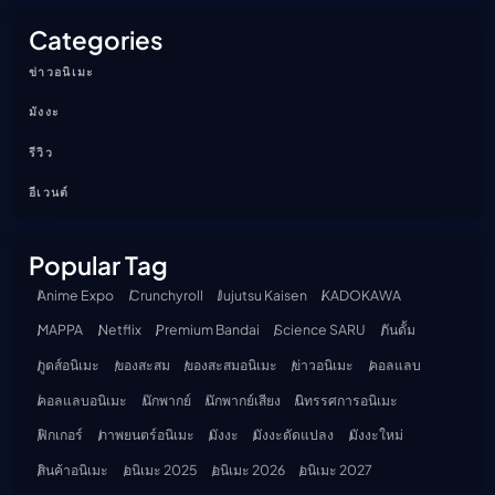
Categories
ข่าวอนิเมะ
มังงะ
รีวิว
อีเวนต์
Popular Tag
Anime Expo
Crunchyroll
Jujutsu Kaisen
KADOKAWA
MAPPA
Netflix
Premium Bandai
Science SARU
กันดั้ม
กูดส์อนิเมะ
ของสะสม
ของสะสมอนิเมะ
ข่าวอนิเมะ
คอลแลบ
คอลแลบอนิเมะ
นักพากย์
นักพากย์เสียง
นิทรรศการอนิเมะ
ฟิกเกอร์
ภาพยนตร์อนิเมะ
มังงะ
มังงะดัดแปลง
มังงะใหม่
สินค้าอนิเมะ
อนิเมะ 2025
อนิเมะ 2026
อนิเมะ 2027