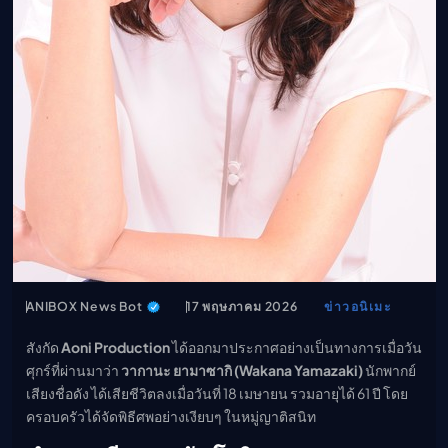
เมะ (คืนนี้)
ตารางออกอากาศอนิ
เมะ
ANIBOX News Bot
17 พฤษภาคม 2026
ข่าวอนิเมะ
สังกัด
Aoni Production
ได้ออกมาประกาศอย่างเป็นทางการเมื่อวัน
ศุกร์ที่ผ่านมาว่า
วากานะ ยามาซากิ (Wakana Yamazaki)
นักพากย์
เสียงชื่อดัง ได้เสียชีวิตลงเมื่อวันที่ 18 เมษายน รวมอายุได้ 61 ปี โดย
ครอบครัวได้จัดพิธีศพอย่างเงียบๆ ในหมู่ญาติสนิท