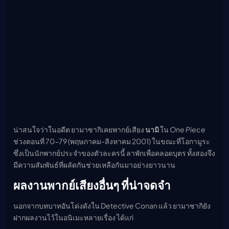
น่าสนใจว่าในอดีต ยามาซากิเคยพากย์เสียง
นามิ
ใน
One Piece
ช่วงตอนที่ 70-79 (พฤษภาคม-สิงหาคม 2001) ในขณะที่โอกามูระ
ซึ่งเป็นนักพากย์ประจำของตัวละครนี้ ลาพักเพื่อคลอดบุตร ทั้งสองจึง
มีความสัมพันธ์ที่ผลัดกันช่วยเหลือกันมาอย่างยาวนาน
ผลงานพากย์เสียงอื่นๆ ที่น่าจดจำ
นอกจากบทบาทอันโด่งดังใน Detective Conan แล้ว ยามาซากิยัง
ฝากผลงานไว้ในอนิเมะหลายเรื่อง ได้แก่