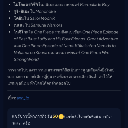
ไมโกะ อากิซึกิ
ในอนิเมะและภาพยนตร์
Marmalade Boy
รูริ-ฮิเมะ
ใน
Mononoke
โคอัน
ใน
Sailor Moon R
เนเนะ
ใน
Samurai Warriors
โนจิโกะ
ใน
One Piece
รวมถึงสเปเชียล
One Piece Episode
of East Blue: Luffy and His Four Friends’ Great Adventure
และ
One Piece Episode of Nami: Kōkaishi no Namida to
Nakama no Kizuna
ตลอดจนภาพยนตร์
One Piece Film:
Strong World
การจากไปของวากานะ ยามาซากิถือเป็นการสูญเสียครั้งยิ่งใหญ่
ของวงการพากย์เสียงญี่ปุ่น เธอทิ้งมรดกทางเสียงอันล้ำค่าไว้ให้
แฟนๆ อนิเมะทั่วโลกได้จดจำตลอดไป
ที่มา:
ann_jp
แชร์ข่าวนี้ทำภารกิจ รับ
50
(แชร์แล้วไปกดรับที่หน้าภารกิจ ·
วันละ 1 ครั้ง)