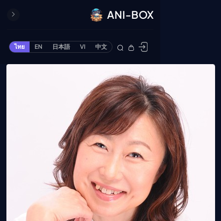
ANI-BOX
ปิด
ONE PIECE
ไทย
EN
日本語
VI
中文
ข้ามไปยังเนื้อหา
Cardgame
Cardlist
Collection
Deck Builder
My-Collection
Deck Library
Deck Share
PREMIUM SERVICE
ทีวีออนไลน์
แนะนำรายการทีวี
อนิเมะ
ตารางออกอากาศอนิ