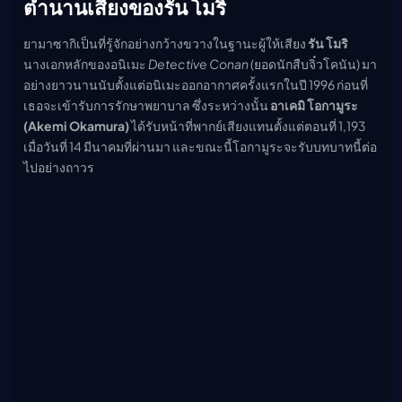
ตำนานเสียงของรัน โมริ
ยามาซากิเป็นที่รู้จักอย่างกว้างขวางในฐานะผู้ให้เสียง
รัน โมริ
นางเอกหลักของอนิเมะ
Detective Conan
(ยอดนักสืบจิ๋วโคนัน) มา
อย่างยาวนานนับตั้งแต่อนิเมะออกอากาศครั้งแรกในปี 1996 ก่อนที่
เธอจะเข้ารับการรักษาพยาบาล ซึ่งระหว่างนั้น
อาเคมิ โอกามูระ
(Akemi Okamura)
ได้รับหน้าที่พากย์เสียงแทนตั้งแต่ตอนที่ 1,193
เมื่อวันที่ 14 มีนาคมที่ผ่านมา และขณะนี้โอกามูระจะรับบทบาทนี้ต่อ
ไปอย่างถาวร