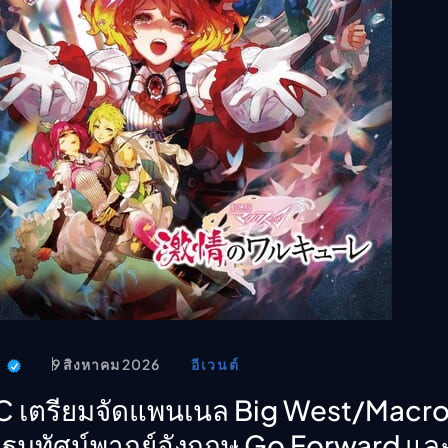
t
9 สิงหาคม 2026
อีเวนต์
 เตรียมจัดแพนเนล Big West/Macr
ฐมทัศน์พากย์อังกฤษ Go Forward แล