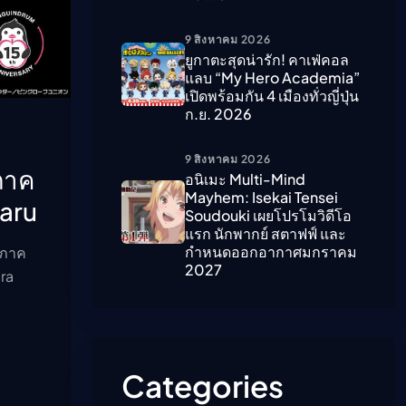
9 สิงหาคม 2026
ืนนี้)
ยูกาตะสุดน่ารัก! คาเฟ่คอล
แลบ “My Hero Academia”
เปิดพร้อมกัน 4 เมืองทั่วญี่ปุ่น
ก.ย. 2026
9 สิงหาคม 2026
ภาค
อนิเมะ Multi-Mind
Mayhem: Isekai Tensei
baru
Soudouki เผยโปรโมวิดีโอ
แรก นักพากย์ สตาฟฟ์ และ
กำหนดออกอากาศมกราคม
งภาค
2027
ura
Categories