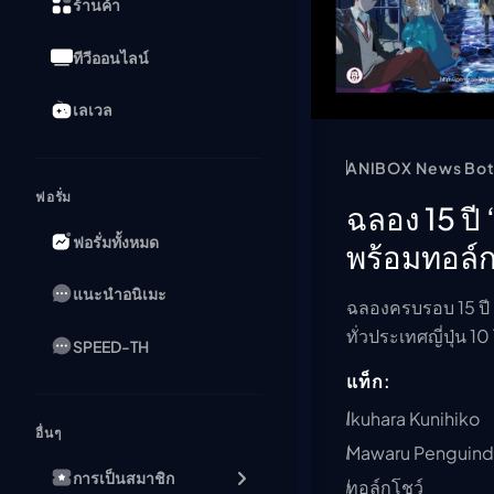
ร้านค้า
ทีวีออนไลน์
เลเวล
ANIBOX News Bo
ฟอรั่ม
ฉลอง 15 ป
ฟอรั่มทั้งหมด
พร้อมทอล์ก
แนะนำอนิเมะ
ฉลองครบรอบ 15 ปี
ทั่วประเทศญี่ปุ่น 
SPEED-TH
แท็ก:
Ikuhara Kunihiko
อื่นๆ
Mawaru Penguin
การเป็นสมาชิก
ทอล์กโชว์