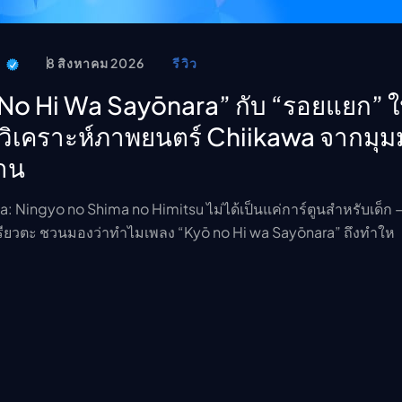
t
8 สิงหาคม 2026
รีวิว
 No Hi Wa Sayōnara” กับ “รอยแยก” 
 — วิเคราะห์ภาพยนตร์ Chiikawa จากมุ
้าน
 Ningyo no Shima no Himitsu ไม่ได้เป็นแค่การ์ตูนสำหรับเด็ก —
ึ เรียวตะ ชวนมองว่าทำไมเพลง “Kyō no Hi wa Sayōnara” ถึงทำให