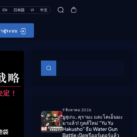
EN
日本語
VI
中文
้าสู่ระบบ
บทความย่อย
ค้นหา
9 สิงหาคม 2026
ยูสุเกะ, คุรามะ และโคเอ็นมะ
มาแล้ว! กูดส์ใหม่ “Yu Yu
Hakusho” ธีม Water Gun
Battle เปิดพรีออร์เดอร์แล้ว