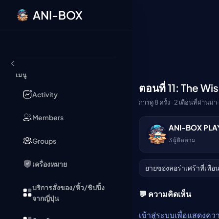
ANI-BOX
ข้ามไปยังเนื้อหา
เมนู
ตอนที่ 11: The W
🔒
Activity
การดู 8 ครั้ง · 2 เดือนที่ผ่านมา
·
Members
ANI-BOX PLA
กรุณาเข้าสู่ระบบเพื่อร
Groups
3
ผู้ติดตาม
เข้าสู่ระบบ
เครื่องหมาย
ยายของลอร่าเศร้าที่เพื
บริการสั่งของ/หิ้ว/ชิปปิ้ง
💬 ความคิดเห็น
จากญี่ปุ่น
เข้าสู่ระบบเพื่อแสดงคว