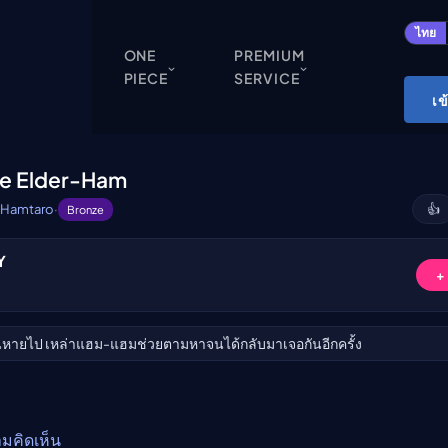
ปิด
ไทย
ONE
PREMIUM
PIECE
SERVICE
ONE PIECE
เข
Cardgame
Cardlist
ise Elder-Ham
Collection
Hamtaro
·
👍
Bronze
Deck Builder
Y
My-Collection
ับชม
+
Deck Library
Deck Share
่อนหายไป เหล่าแฮม-แฮมช่วยตามหาจนได้กลับมาเจอกันอีกครั้ง
PREMIUM SERVICE
ทีวีออนไลน์
แนะนำรายการทีวี
ามคิดเห็น