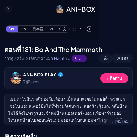
ANI-BOX
ปิด
ONE PIECE
ไทย
EN
日本語
VI
中文
ข้ามไปยังเนื้อหา
Cardgame
Cardlist
ตอนที่ 181: Bo And The Mammoth
🔒
Collection
การดู 7 ครั้ง · 2 เดือนที่ผ่านมา
·
Hamtaro
·
👍
↗ แชร์
Silver
Deck Builder
My-Collection
กรุณาเข้าสู่ระบบเพื่อรับชม
ANI-BOX PLAY
+ ติดตาม
Deck Library
3
ผู้ติดตาม
เข้าสู่ระบบ
Deck Share
แฮมทาโร่ฝันว่าตัวเองกับเพื่อนๆ เป็นแฮมสเตอร์มนุษย์ถ้ำ พวกเขา
PREMIUM SERVICE
เจอโบ แฮมสเตอร์บินได้ที่ทำร่มวิเศษหาย เลยสร้างรุ้งและกลับบ้าน
ทีวีออนไลน์
ไม่ได้ จึงไปหากูรูประจำหมู่บ้าน (เอลเดอร์-แฮม) เพื่อหาว่าร่มอยู่
แนะนำรายการทีวี
ไหน สุดท้ายไปเจอบนตัวแมมมอธ แต่โบกับแฮมทาโร่ถูกดูดเข้าไป
…เพิ่มเติม
ในงวง เหล่าแฮม-แฮมจะช่วยได้ไหม
อนิเมะ
ตารางออกอากาศอนิ
💬 ความคิดเห็น