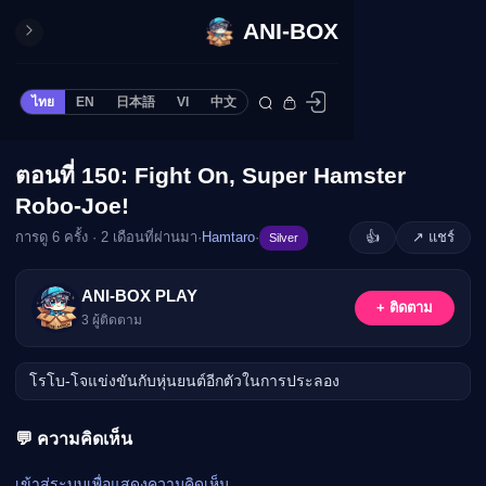
ANI-BOX
ปิด
ONE PIECE
ไทย
EN
日本語
VI
中文
ข้ามไปยังเนื้อหา
Cardgame
Cardlist
ตอนที่ 150: Fight On, Super Hamster
🔒
Collection
Robo-Joe!
Deck Builder
การดู 6 ครั้ง · 2 เดือนที่ผ่านมา
·
Hamtaro
·
👍
↗ แชร์
Silver
My-Collection
กรุณาเข้าสู่ระบบเพื่อรับชม
Deck Library
ANI-BOX PLAY
เข้าสู่ระบบ
+ ติดตาม
Deck Share
3
ผู้ติดตาม
PREMIUM SERVICE
โรโบ-โจแข่งขันกับหุ่นยนต์อีกตัวในการประลอง
ทีวีออนไลน์
แนะนำรายการทีวี
💬 ความคิดเห็น
อนิเมะ
ตารางออกอากาศอนิ
เข้าสู่ระบบเพื่อแสดงความคิดเห็น