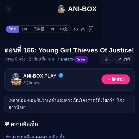
ANI-BOX
ปิด
ONE PIECE
ไทย
EN
日本語
VI
中文
ข้ามไปยังเนื้อหา
Cardgame
Cardlist
ตอนที่ 155: Young Girl Thieves Of Justice!
🔒
Collection
การดู 6 ครั้ง · 2 เดือนที่ผ่านมา
·
Hamtaro
·
👍
↗ แชร์
Silver
Deck Builder
My-Collection
กรุณาเข้าสู่ระบบเพื่อรับชม
ANI-BOX PLAY
+ ติดตาม
Deck Library
3
ผู้ติดตาม
เข้าสู่ระบบ
Deck Share
เหล่าแฮม-แฮมฝันว่าเหล่าแฮมสาวเป็นโจรราตรีที่เรียกว่า “โจร
PREMIUM SERVICE
สาวน้อย”
ทีวีออนไลน์
แนะนำรายการทีวี
💬 ความคิดเห็น
อนิเมะ
เข้าสู่ระบบเพื่อแสดงความคิดเห็น
ตารางออกอากาศอนิ