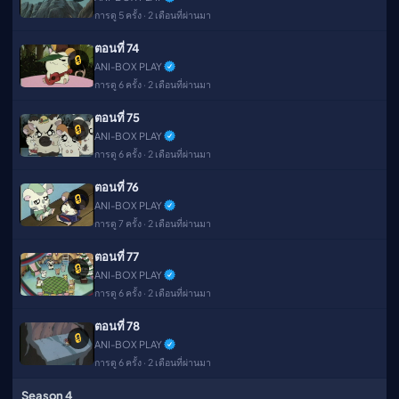
การดู 5 ครั้ง · 2 เดือนที่ผ่านมา
ตอนที่ 74
🔒
ANI-BOX PLAY
การดู 6 ครั้ง · 2 เดือนที่ผ่านมา
ตอนที่ 75
🔒
ANI-BOX PLAY
การดู 6 ครั้ง · 2 เดือนที่ผ่านมา
ตอนที่ 76
🔒
ANI-BOX PLAY
การดู 7 ครั้ง · 2 เดือนที่ผ่านมา
ตอนที่ 77
🔒
ANI-BOX PLAY
การดู 6 ครั้ง · 2 เดือนที่ผ่านมา
ตอนที่ 78
🔒
ANI-BOX PLAY
การดู 6 ครั้ง · 2 เดือนที่ผ่านมา
Season 4