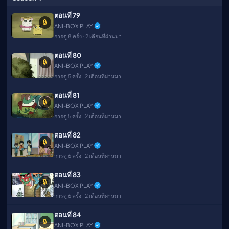
ตอนที่ 79
🔒
ANI-BOX PLAY
การดู 8 ครั้ง · 2 เดือนที่ผ่านมา
ตอนที่ 80
🔒
ANI-BOX PLAY
การดู 5 ครั้ง · 2 เดือนที่ผ่านมา
ตอนที่ 81
🔒
ANI-BOX PLAY
การดู 5 ครั้ง · 2 เดือนที่ผ่านมา
ตอนที่ 82
🔒
ANI-BOX PLAY
การดู 6 ครั้ง · 2 เดือนที่ผ่านมา
ตอนที่ 83
🔒
ANI-BOX PLAY
การดู 6 ครั้ง · 2 เดือนที่ผ่านมา
ตอนที่ 84
🔒
ANI-BOX PLAY