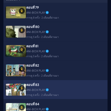
ตอนที่ 79
🔒
ANI-BOX PLAY
การดู 8 ครั้ง · 2 เดือนที่ผ่านมา
ตอนที่ 80
🔒
ANI-BOX PLAY
การดู 5 ครั้ง · 2 เดือนที่ผ่านมา
ตอนที่ 81
🔒
ANI-BOX PLAY
การดู 5 ครั้ง · 2 เดือนที่ผ่านมา
ตอนที่ 82
🔒
ANI-BOX PLAY
การดู 6 ครั้ง · 2 เดือนที่ผ่านมา
ตอนที่ 83
🔒
▶
ANI-BOX PLAY
การดู 6 ครั้ง · 2 เดือนที่ผ่านมา
ตอนที่ 84
🔒
ANI-BOX PLAY