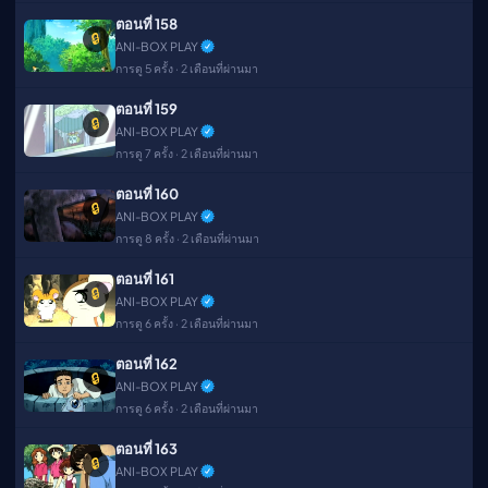
ตอนที่ 158
🔒
ANI-BOX PLAY
การดู 5 ครั้ง · 2 เดือนที่ผ่านมา
ตอนที่ 159
🔒
ANI-BOX PLAY
การดู 7 ครั้ง · 2 เดือนที่ผ่านมา
ตอนที่ 160
🔒
ANI-BOX PLAY
การดู 8 ครั้ง · 2 เดือนที่ผ่านมา
ตอนที่ 161
🔒
ANI-BOX PLAY
การดู 6 ครั้ง · 2 เดือนที่ผ่านมา
ตอนที่ 162
🔒
ANI-BOX PLAY
การดู 6 ครั้ง · 2 เดือนที่ผ่านมา
ตอนที่ 163
🔒
ANI-BOX PLAY