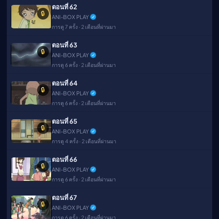
ตอนที่ 62
🔒
ANI-BOX PLAY
การดู 7 ครั้ง · 2 เดือนที่ผ่านมา
ตอนที่ 63
🔒
ANI-BOX PLAY
การดู 6 ครั้ง · 2 เดือนที่ผ่านมา
ตอนที่ 64
🔒
ANI-BOX PLAY
การดู 6 ครั้ง · 2 เดือนที่ผ่านมา
ตอนที่ 65
🔒
ANI-BOX PLAY
การดู 4 ครั้ง · 2 เดือนที่ผ่านมา
ตอนที่ 66
🔒
ANI-BOX PLAY
การดู 6 ครั้ง · 2 เดือนที่ผ่านมา
ตอนที่ 67
🔒
ANI-BOX PLAY
การดู 6 ครั้ง · 2 เดือนที่ผ่านมา