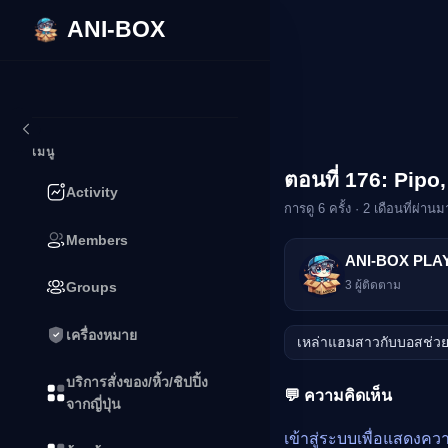
ANI-BOX
ข้ามไปยังเนื้อหา
เมนู
ตอนที่ 176: Pip
🔒
Activity
การดู 6 ครั้ง · 2 เดือนที่ผ่านม
Members
ANI-BOX PLA
กรุณาเข้าสู่ระบบเพื่อร
3
ผู้ติดตาม
Groups
เข้าสู่ระบบ
เครื่องหมาย
เหล่าแฮมสาวกับบอสช่
บริการสั่งของ/หิ้ว/ชิปปิ้ง
💬 ความคิดเห็น
จากญี่ปุ่น
เข้าสู่ระบบเพื่อแสดงคว