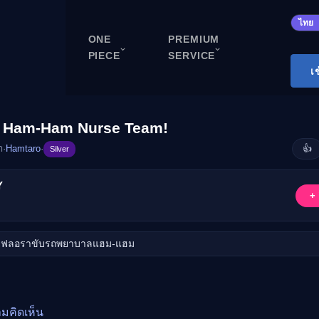
ปิด
ไทย
ONE
PREMIUM
PIECE
SERVICE
ONE PIECE
เ
Cardgame
Cardlist
o, Ham-Ham Nurse Team!
Collection
า
·
Hamtaro
·
👍
Silver
Deck Builder
Y
My-Collection
ับชม
+ 
Deck Library
Deck Share
วยฟลอราขับรถพยาบาลแฮม-แฮม
PREMIUM SERVICE
ทีวีออนไลน์
แนะนำรายการทีวี
ามคิดเห็น