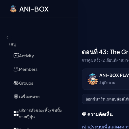
ANI-BOX
ข้ามไปยังเนื้อหา
เมนู
ตอนที่ 43: The 
🔒
Activity
การดู 5 ครั้ง · 2 เดือนที่ผ่านมา
·
Members
ANI-BOX PLA
กรุณาเข้าสู่ระบบเพื่อร
Groups
3
ผู้ติดตาม
เข้าสู่ระบบ
เครื่องหมาย
อ็อกซ์นาร์ดเผลอปล่อยไก
บริการสั่งของ/หิ้ว/ชิปปิ้ง
💬 ความคิดเห็น
จากญี่ปุ่น
เข้าสู่ระบบเพื่อแสดงคว