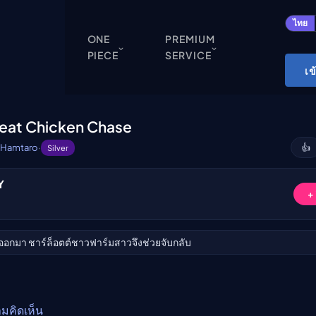
ปิด
ไทย
ONE
PREMIUM
PIECE
SERVICE
ONE PIECE
เข
Cardgame
Cardlist
Great Chicken Chase
Collection
Hamtaro
·
👍
Silver
Deck Builder
Y
My-Collection
ับชม
+
Deck Library
Deck Share
่ออกมา ชาร์ล็อตต์ชาวฟาร์มสาวจึงช่วยจับกลับ
PREMIUM SERVICE
ทีวีออนไลน์
แนะนำรายการทีวี
ามคิดเห็น