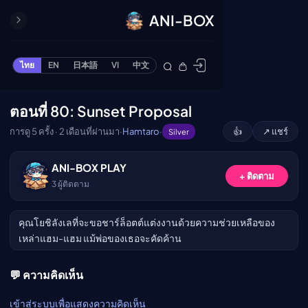
ANI-BOX
ปิด
ONE PIECE
ไทย
EN
日本語
VI
中文
ข้ามไปยังเนื้อหา
Cardgame
Cardlist
ตอนที่ 80: Sunset Proposal
🔒
Collection
การดู 5 ครั้ง · 2 เดือนที่ผ่านมา
·
Hamtaro
·
👍
↗ แชร์
Silver
Deck Builder
My-Collection
กรุณาเข้าสู่ระบบเพื่อรับชม
ANI-BOX PLAY
+ ติดตาม
Deck Library
3
ผู้ติดตาม
เข้าสู่ระบบ
Deck Share
คุณโยชิลังเลที่จะขอชาร์ล็อตต์แต่งงานด้วยความช่วยเหลือของ
PREMIUM SERVICE
เหล่าแฮม-แฮม แม้พ่อของเธอจะคัดค้าน
ทีวีออนไลน์
แนะนำรายการทีวี
💬 ความคิดเห็น
อนิเมะ
เข้าสู่ระบบเพื่อแสดงความคิดเห็น
ตารางออกอากาศอนิ