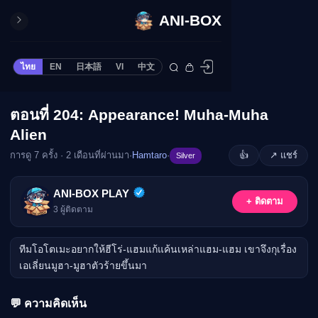
ANI-BOX
ปิด
ONE PIECE
ไทย
EN
日本語
VI
中文
ข้ามไปยังเนื้อหา
Cardgame
Cardlist
ตอนที่ 204: Appearance! Muha-Muha
🔒
Collection
Alien
Deck Builder
การดู 7 ครั้ง · 2 เดือนที่ผ่านมา
·
Hamtaro
·
👍
↗ แชร์
Silver
My-Collection
กรุณาเข้าสู่ระบบเพื่อรับชม
Deck Library
ANI-BOX PLAY
เข้าสู่ระบบ
+ ติดตาม
Deck Share
3
ผู้ติดตาม
PREMIUM SERVICE
ทีมโอโตเมะอยากให้ฮีโร่-แฮมแก้แค้นเหล่าแฮม-แฮม เขาจึงกุเรื่อง
ทีวีออนไลน์
เอเลี่ยนมูฮา-มูฮาตัวร้ายขึ้นมา
แนะนำรายการทีวี
อนิเมะ
💬 ความคิดเห็น
ตารางออกอากาศอนิ