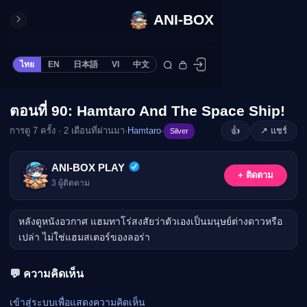
ANI-BOX
ปิด
ONE PIECE
ไทย
EN
日本語
VI
中文
ข้ามไปยังเนื้อหา
Cardgame
Cardlist
ตอนที่ 90: Hamtaro And The Space Ship!
🔒
Collection
การดู 7 ครั้ง · 2 เดือนที่ผ่านมา
·
Hamtaro
·
👍
↗ แชร์
Silver
Deck Builder
My-Collection
กรุณาเข้าสู่ระบบเพื่อรับชม
ANI-BOX PLAY
+ ติดตาม
Deck Library
3
ผู้ติดตาม
เข้าสู่ระบบ
Deck Share
หลังดูหนังอวกาศ แฮมทาโร่สงสัยว่าตัวเองเป็นมนุษย์ต่างดาวหรือ
PREMIUM SERVICE
เปล่า ไม่ใช่แฮมสเตอร์ของลอร่า
ทีวีออนไลน์
แนะนำรายการทีวี
💬 ความคิดเห็น
อนิเมะ
เข้าสู่ระบบเพื่อแสดงความคิดเห็น
ตารางออกอากาศอนิ