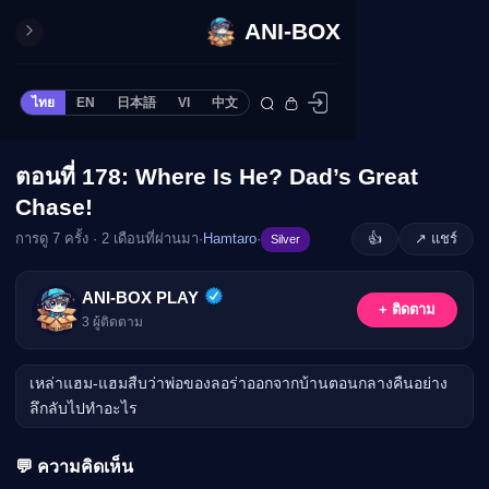
ANI-BOX
ปิด
ONE PIECE
ไทย
EN
日本語
VI
中文
ข้ามไปยังเนื้อหา
Cardgame
Cardlist
ตอนที่ 178: Where Is He? Dad’s Great
🔒
Collection
Chase!
Deck Builder
การดู 7 ครั้ง · 2 เดือนที่ผ่านมา
·
Hamtaro
·
👍
↗ แชร์
Silver
My-Collection
กรุณาเข้าสู่ระบบเพื่อรับชม
Deck Library
ANI-BOX PLAY
เข้าสู่ระบบ
+ ติดตาม
Deck Share
3
ผู้ติดตาม
PREMIUM SERVICE
เหล่าแฮม-แฮมสืบว่าพ่อของลอร่าออกจากบ้านตอนกลางคืนอย่าง
ทีวีออนไลน์
ลึกลับไปทำอะไร
แนะนำรายการทีวี
อนิเมะ
💬 ความคิดเห็น
ตารางออกอากาศอนิ