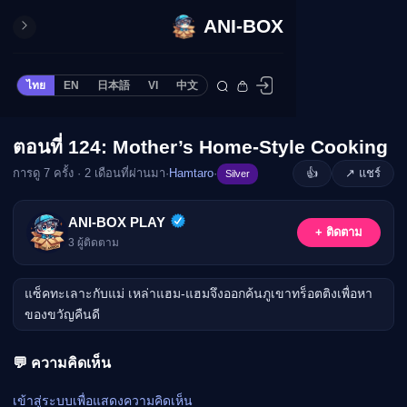
ANI-BOX
ปิด
ONE PIECE
ไทย
EN
日本語
VI
中文
ข้ามไปยังเนื้อหา
Cardgame
Cardlist
ตอนที่ 124: Mother’s Home-Style Cooking
🔒
Collection
การดู 7 ครั้ง · 2 เดือนที่ผ่านมา
·
Hamtaro
·
👍
↗ แชร์
Silver
Deck Builder
My-Collection
กรุณาเข้าสู่ระบบเพื่อรับชม
ANI-BOX PLAY
+ ติดตาม
Deck Library
3
ผู้ติดตาม
เข้าสู่ระบบ
Deck Share
แซ็คทะเลาะกับแม่ เหล่าแฮม-แฮมจึงออกค้นภูเขาทร็อตติงเพื่อหา
PREMIUM SERVICE
ของขวัญคืนดี
ทีวีออนไลน์
แนะนำรายการทีวี
💬 ความคิดเห็น
อนิเมะ
เข้าสู่ระบบเพื่อแสดงความคิดเห็น
ตารางออกอากาศอนิ