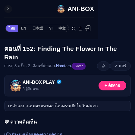
ANI-BOX
ปิด
ONE PIECE
ไทย
EN
日本語
VI
中文
ข้ามไปยังเนื้อหา
Cardgame
Cardlist
ตอนที่ 152: Finding The Flower In The
🔒
Collection
Rain
Deck Builder
การดู 8 ครั้ง · 2 เดือนที่ผ่านมา
·
Hamtaro
·
👍
↗ แชร์
Silver
My-Collection
กรุณาเข้าสู่ระบบเพื่อรับชม
Deck Library
ANI-BOX PLAY
เข้าสู่ระบบ
+ ติดตาม
Deck Share
3
ผู้ติดตาม
PREMIUM SERVICE
เหล่าแฮม-แฮมตามหาดอกไฮเดรนเยียในวันฝนตก
ทีวีออนไลน์
แนะนำรายการทีวี
💬 ความคิดเห็น
อนิเมะ
ตารางออกอากาศอนิ
เข้าสู่ระบบเพื่อแสดงความคิดเห็น