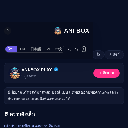
ANI-BOX
ปิด
ONE PIECE
ไทย
EN
日本語
VI
中文
ข้ามไปยังเนื้อหา
Cardgame
Cardlist
ตอนที่ 129: Mimi’s Christmas
🔒
Collection
การดู 5 ครั้ง · 2 เดือนที่ผ่านมา
·
Hamtaro
·
👍
↗ แชร์
Silver
Deck Builder
My-Collection
กรุณาเข้าสู่ระบบเพื่อรับชม
ANI-BOX PLAY
+ ติดตาม
Deck Library
3
ผู้ติดตาม
เข้าสู่ระบบ
Deck Share
มีมีอยากได้คริสต์มาสที่สมบูรณ์แบบ แต่พ่อเธอกับพ่อคานะทะเลาะ
PREMIUM SERVICE
กัน เหล่าแฮม-แฮมจึงจัดงานฉลองให้
ทีวีออนไลน์
แนะนำรายการทีวี
💬 ความคิดเห็น
อนิเมะ
เข้าสู่ระบบเพื่อแสดงความคิดเห็น
ตารางออกอากาศอนิ