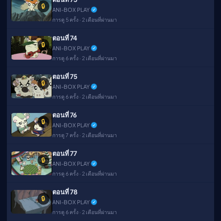
🔒
ANI-BOX PLAY
การดู 5 ครั้ง · 2 เดือนที่ผ่านมา
ตอนที่ 74
🔒
ANI-BOX PLAY
การดู 6 ครั้ง · 2 เดือนที่ผ่านมา
ตอนที่ 75
🔒
ANI-BOX PLAY
การดู 6 ครั้ง · 2 เดือนที่ผ่านมา
ตอนที่ 76
🔒
ANI-BOX PLAY
การดู 7 ครั้ง · 2 เดือนที่ผ่านมา
ตอนที่ 77
🔒
ANI-BOX PLAY
การดู 6 ครั้ง · 2 เดือนที่ผ่านมา
ตอนที่ 78
🔒
ANI-BOX PLAY
การดู 6 ครั้ง · 2 เดือนที่ผ่านมา